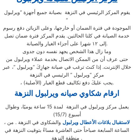
يقوم المركز الرئيسي في النزهة بصيانة جميع أجهزة “ويرلبول
“
الموجودة في فترة الضمان أو خارجها، وعلى الزبائن دفع رسوم
خدمة الصيانة في كلتا الحالتين. يقدم المركز فترة ضمان تصل
إلى ١٢ شهرا على أجزاء الغيار والصيانة.
وما زال هذا الشخص يجهد نفسه دون جدوى
حتى عرف أن من الممكن الاتصال بخدمة عملاء ويرلبول من
خلال الإنترنت. إذا كنتَ ترغب في صيانة جهازِكَ “ويرلبول “، عبر
مركزِ “ويرلبول ” الرئيسي في النزهة
، يجب عليكَ دفع تكاليف قطع الغيار (الأصلية).
ارقام شكاوي صيانه ويرلبول النزهة
يعمل مركز ويرلبول في النزهة لمدة 15 ساعة يوميًا، وطوال
أسبوع (15/7)
لاستقبال بلاغات الأعطال ويرلبول
والشكاوى في النزهة . من
،
الساعة السابعة صباحاً حتى العاشرة مساءً بتوقيت النزهة في
منطقة النزهة .