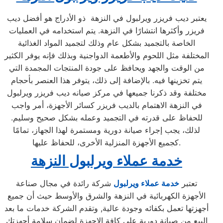
يعتبر ديب فريزر ويرلبول في النزهة ذو الأدراج هو أفضل ديب
فريزر وأكثرها انتشارًا في النزهة. يتم استخدامه في العمليات
الخاصة بالتجميد بشكل عام وذلك لتجميد المواد الغذائية
المختلفة مثل اللحوم والأطعمة الدواجنية وبذلك فإنه يوفر الكثير
من الوقت والجهد ويحافظ على جودة المنتجات المجمدة التي
يتم تخزينها فيه. بالإضافة إلى ذلك، يتوفر هذا العنصر بأحجام
مختلفة وقد ذكرنا جميعها في مركز صيانه ديب فريزر ويرلبول
في النزهة الاهتمام بالديب فريزر كسائر الأجهزة، أمر واجب
للحفاظ على قدرته في التجميد وعمله بشكل صحيح وسليم.
لذلك، يجب إجراء صيانة دورية ومستمرة لهذا الجهاز، تمامًا
كجميع الأجهزة المنزلية الأخرى، للحفاظ عليها.
خدمة عملاء ويرلبول النزهة
تعتبر
خدمة عملاء ويرلبول
شركة رائدة في مجال صناعة
الأجهزة الكهربائية في النزهة والشرق والأوسط حيث أن جميع
أجهزتها تعمل بكفائه وجودة عالية, وتقدم الشركة خدمات ما بعد
البيع من صيانة دورية علي كافة الاجهزة لضمان سلامة أجهزتك