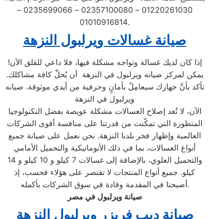
01220261030 – 02357100080 – 0235699066 –
01010916814.
صيانة غسالات ويرلبول النزهة
إذا كان لديك غسالة وتواجه مشكلة فيها، فلا داعي للقلق الآن!
يمكن لمركز صيانه ويرلبول في النزهة أن يُحلِّ كافة مشاكلك.
تأكد بأنَّ جهازك سيعامِلُ بأمانٍ وحرفية من أيدي موثوقة. صيانه
ويرلبول في النزهة
الآن، لا تُعد إصلاح الغسالات مشكلة عويصة بفضل التكنولوجيا
المتطورة التي تمكّنت من قدرتنا على منافسة أقوى الشركات
العالمية وإظهار فخر بلدنا النزهة. نحن نعمل على صيانة جميع
أنواع الغسالات، بما في ذلك الأتوماتيكية والتحميل الأمامي
والتحميل العلوي، بالإضافة إلى غسالات 7 كيلو و 10 كيلو و 14
كيلو. جميع أنواع المنتجات لا تقتصر على هؤلاء فحسب، إذ
أصبحنا في المقدمة وقادة في سوق الشركات بأكمله.
صيانة ويرلبول في مصر
صيانة ديب فريزر ويرلبول النزهة