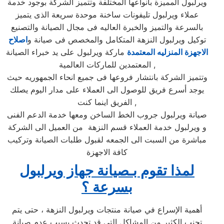
ويرلبول المميزة بأنواعها المختلفة وتتميز الشركة بوجود خدمة
عملاء ويرلبول تليفونات ساخنة موحدة سريعة الذى يتميز
بالسرعة والتميز والخبرة العاليه فى مجال الصيانة والتصنيع
توكيل ويرلبول النزهة المتكامل والمخصص فى صيانة و
اصلاح
الاجهزة المنزليه المعتمدة
ماركة ويرلبول على يد خبراء الصيانة
المعتمدين للماركات العالمية ,
وتتميز الشركة بانتشار فروعها فى جميع انحاء الجمهوريه حيث
يوجد أسرع فريق للوصول الى العملاء على مدار اليوم يصلك
الفريق اينما كنت ,
صيانة ويرلبول جروب الخط الساخن ومعها خدمة الدعم الفنى
و ويرلبول خدمة العملاء قسم النزهة من العميل الى الشركة
مباشرة من السبت الى الجمعه لقبول طلبات الصيانة وتركيب
كافة الاجهزة
لمذا تقوم بـصيانة جهاز ويرلبول
بسرعة ؟
أهمية الإسراع في صيانة منتجات ويرلبول النزهة ، حتى يتم
تجنب الكثير من المشاكل التي قد تحدث بسبب عدم صيانة