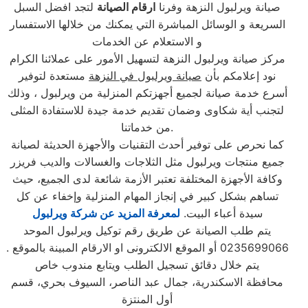
صيانة ويرلبول النزهة وفرنا
ارقام
الصيانة
لتجد افضل السبل
السريعة و الوسائل المباشرة التي يمكنك من خلالها الاستفسار
و الاستعلام عن الخدمات
مركز صيانة ويرلبول النزهة لتسهيل الأمور على عملائنا الكرام
نود إعلامكم بأن
صيانة ويرلبول في النزهة
مستعدة لتوفير
أسرع خدمة صيانة لجميع أجهزتكم المنزلية من ويرلبول ، وذلك
لتجنب أية شكاوى وضمان تقديم خدمة جيدة للاستفادة المثلى
من خدماتنا.
كما نحرص على توفير أحدث التقنيات والأجهزة الحديثة لصيانة
جميع منتجات ويرلبول مثل الثلاجات والغسالات والديب فریزر
وكافة الأجهزة المختلفة تعتبر الأزمة شائعة لدى الجميع، حيث
تساهم بشكل كبير في إنجاز المهام المنزلية وإخفاء عن كل
سيدة أعباء البيت.
لمعرفة المزيد عن شركة ويرلبول
يتم طلب الصيانة عن طريق رقم توكيل ويرلبول الموحد
0235699066 أو الموقع الالكترونى او الارقام المبينة بالموقع .
يتم خلال دقائق تسجيل الطلب ويتابع مندوب خاص
محافظة الاسكندرية، جمال عبد الناصر، السيوف بحري، قسم
أول المنتزة