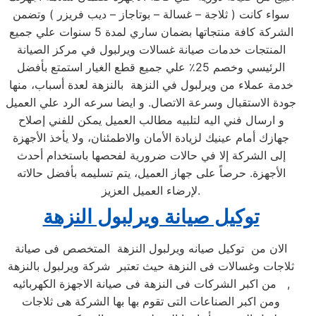
سواء كانت ( ثلاجة – غسالة – بوتاجاز – ديب فريزر ) وتضمن
الشركة كافة منتجاتها بضمان ساري لمدة 5 سنوات علي جميع
المنتجات خدمات صيانة غسالات ويرلبول في مركز الصيانة
الرئيسي وخصم 25٪ علي جميع قطع الغيار استمتع بأفضل
خدمة عملاء من ويرلبول في النزهة بالنزهة لعدة أسباب، منها
جودة الاستقبال وسرعة الاتصال. و ايضا سرعه الرد علي العميل
و ارسال فني اليه لتلبيه مطالب العميل يمكن للفني إصلاح
جهازك أمام عينيك لزيادة الأمان والاطمئنان، ولا يأخذ الأجهزة
إلى الشركة إلا في حالات ضرورية لفحصها باستخدام أحدث
الأجهزة. حرصاً على جهاز العميل، يتم تسليمه بأفضل حالاته
لإرضاء العميل العزيز.
توكيل صيانة ويرلبول النزهة
الان من توكيل صيانه ويرلبول النزهة المتخصص فى صيانة
ثلاجات وغسالات فى النزهة حيث تعتبر شركة ويرلبول بالنزهة
من اكبر الشركات فى النزهة فى صيانة الاجهزة الكهربائيه ,
ومن اكبر الصناعات التى تقوم بها بها الشركة هى ثلاجات