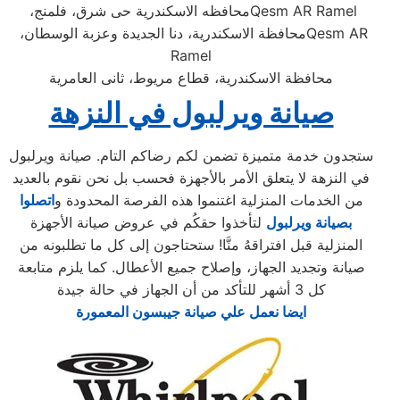
Qesm AR Ramel
محافظه الاسكندرية حى شرق، فلمنج،
Qesm AR
محافظة الاسكندرية، دنا الجديدة وعزبة الوسطان،
Ramel
محافظة الاسكندرية، قطاع مريوط، ثانى العامرية
صيانة ويرلبول في النزهة
ستجدون خدمة متميزة تضمن لكم رضاكم التام. صيانة ويرلبول
في النزهة لا يتعلق الأمر بالأجهزة فحسب بل نحن نقوم بالعديد
من الخدمات المنزلية اغتنموا هذه الفرصة المحدودة و
اتصلوا
بصيانة ويرلبول
لتأخذوا حقكُم في عروض صيانة الأجهزة
المنزلية قبل افتراقهُ منَّا! ستحتاجون إلى كل ما تطلبونه من
صيانة وتجديد الجهاز، وإصلاح جميع الأعطال. كما يلزم متابعة
كل 3 أشهر للتأكد من أن الجهاز في حالة جيدة
ايضا نعمل علي صيانة جيبسون المعمورة