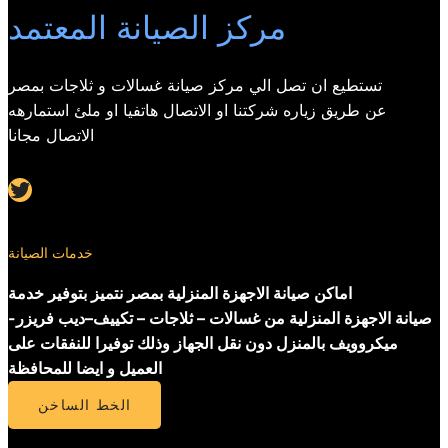
مركز الصيانة المعتمد
تستطيع ان تصل الي مركز صيانة غسالات و ثلاجات بمصر
عن طريق زياره شركتنا او الاتصال هاتفيا او ملئ استمارهه
الاتصال مجانا
Twitter
خدمات الصيانة
اماكن صيانة الاجهزة المنزلية بمصر نتميز بتوفير خدمة
صيانة الاجهزة المنزلية من غسالات – ثلاجات – تكييف–ديب فريزر-
ميكروويف بالمنزل دون نقل الجهاز وذلك توفيرا للنفقات على
العميل و ايضا للمحافظة
الخط الساخن