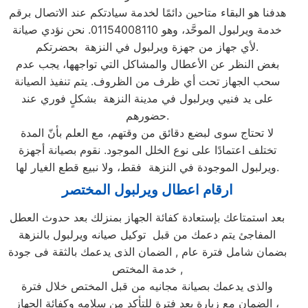
هدفنا هو البقاء متاحين دائمًا لخدمة سيادتكم عند الاتصال برقم
خدمة ويرلبول الموحَّد، وهو 01154008110. نحن نؤدي صيانة
لأي جهاز من جهزة ويرلبول في النزهة بحضرتكم.
بغض النظر عن الأعطال والمشاكل التي تواجهها، يجب عدم
سحب الجهاز تحت أي ظرف من الظروف. يتم تنفيذ الصيانة
على يد فنيي ويرلبول في مدينة النزهة بشكلٍ فوري عند
حضورهم.
لا تحتاج سوى لبضع دقائق من وقتهم، مع العلم بأنّ المدة
تختلف اعتمادًا على نوع الخلل الموجود. نقوم بصيانة أجهزة
ويرلبول الموجودة في النزهة فقط، ولا نبيع قطع الغيار لها.
ارقام اعطال ويرلبول المختصر
بعد استمتاعك بإستعادة كفائة الجهاز بمنزلك بعد حدوث العطل
المفاجئ يتم دعمك من قبل توكيل صيانه ويرلبول بالنزهة
بضمان شامل فترة عام , الضمان الذى يدعمك بالثقة فى جودة
خدمة المختص ,
والذى يدعمك بصيانة مجانيه من قبل المختص خلال فترة
الضمان مع زيارة بعد فترة للتأكد من سلامه وكفائة الجهاز ،