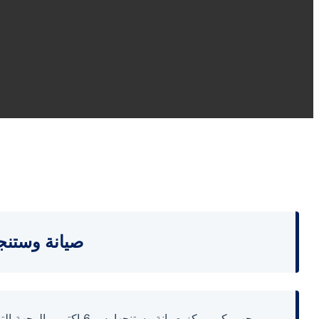
صيانة وستنجهاوس 6 اكتوبر | الخدمة المنزلية ا