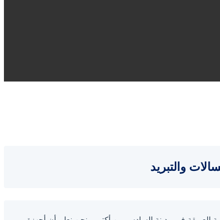
 وستنجهاوس 6 اكتوبر، الوجهة التقنية الأولى والأكثر أماناً لخدمة وإصلاح أجهزة Westinghouse الأمريكية العريقة في مدينة السادس من أكتوبر. نحن نعلم أن أجهزة