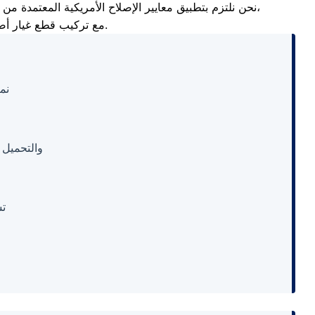
نحن نلتزم بتطبيق معايير الإصلاح الأمريكية المعتمدة من المصنع لضمان سلامة المحركات والكارتات الإلكترونية الحساسة. يوفر لك التوكيل حلولاً جذرية تمنع تكرار أعطال التبريد والغسيل،
مع تركيب قطع غيار أصلية تضمن استعادة الكفاءة الكاملة للأجهزة وحمايتها من مخاطر التعامل مع العمالة غير المؤهلة.
نم
والتحميل 
ت