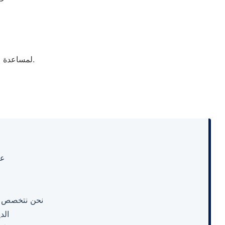
لمساعدة العملاء في التعرف على أسباب الأعطال الشائعة وطرق التعامل معها بشكل صحيح.
عن
نحن نتخصص بد
الد