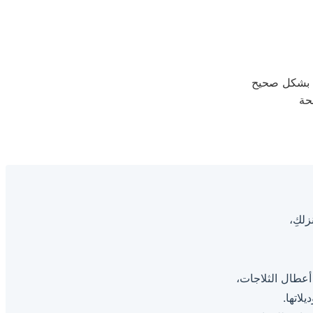
حة
زلكِ،
عطال الثلاجات،
لاتها.