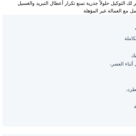
كاملة
يك
أثناء العصر،
طرد،