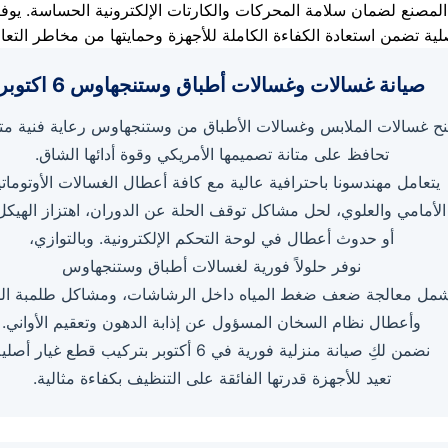
صيانة غسالات وغسالات أطباق وستنجهاوس 6 اكتوبر
نح غسالات الملابس وغسالات الأطباق من وستنجهاوس رعاية فنية مت
تحافظ على متانة تصميمها الأمريكي وقوة أدائها الشاق.
يتعامل مهندسونا باحترافية عالية مع كافة أعطال الغسالات الأوتومات
الأمامي والعلوي، لحل مشاكل توقف الحلة عن الدوران، اهتزاز الهيكل 
أو حدوث أعطال في لوحة التحكم الإلكترونية. وبالتوازي،
نوفر حلولاً فورية لغسالات أطباق وستنجهاوس
شمل معالجة ضعف ضغط المياه داخل الرشاشات، ومشاكل طلمبة ال
وأعطال نظام السخان المسؤول عن إذابة الدهون وتعقيم الأواني.
نضمن لكِ صيانة منزلية فورية في 6 أكتوبر بتركيب قطع غيار أصلية
تعيد للأجهزة قدرتها الفائقة على التنظيف بكفاءة مثالية.