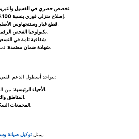
: فنيون محترفون في تشخيص أعطال محركات الكومبريسور وحلل الغسالات الأمريكية الثقيلة.
تخصص حصري في الغسيل والتبريد
: نرفض تماماً تحريك أجهزتكِ من مكانها، وتتم الصيانة بالكامل أمام عينيكِ بنظافة واحترافية.
إصلاح منزلي فوري بنسبة 100%
: نلتزم بتركيب المكونات الأصلية لضمان استقرار أداء الأجهزة لسنوات طويلة دون عطل.
قطع غيار وستنجهاوس الأصلي
: نستخدم أحدث أجهزة الكمبيوتر لكشف الأعطال بدقة دون فك أو تركيب عشوائي.
تكنولوجيا الفحص الرقم
: نحدد التكلفة بناءً على العطل الفعلي وبأسعار ملائمة للجميع قبل البدء في العمل.
شفافية تامة في التسعي
: نمنحكِ وثيقة ضمان حقيقية تؤمن جهازكِ وتضمن لكِ إعادة الفحص مجاناً إذا تكرر العطل.
شهادة ضمان معتمدة
يتواجد أسطول الدعم الفني لمركز صيانة وستنجهاوس 6 اكتوبر في جميع أحياء ومناطق المدينة لضمان الوصول الفوري لعملائنا:
: من الحي الأول وحتى الحي الثاني عشر بالكامل، بالإضافة إلى حي الأشجار وغرب سوميد.
الأحياء الرئيسية
: منطقة جنوب الأحياء، التوسعات الشمالية، والتوسعات الشرقية.
المناطق وال
، والمنطقة الصناعية.
المجمعات السكن
6 اكتوبر حصن الأمان الفني لحماية غسالتك وثلاجتك داخل مدينة السادس من أكتوبر.
يمثل
توكيل صيانة وس