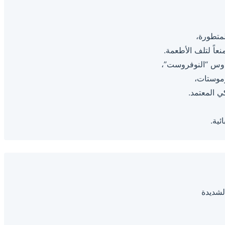
لمتطورة،
اوس “النوفروست”،
رموستات،
كي المعتمد.
ئية.
لشديدة