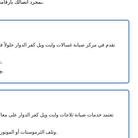
بمجرد اتصالك بأرقامنا الرسمية، ستحصل على دعم فني فوري ومتابعة دورية من خدمة العملاء لضمان رضاك التام،
نقدم في مركز صيانة غسالات وايت ويل كفر الدوار حلولاً ف
نعتمد بالكامل على قطع غيار أصلية ومقاومة للصدأ مثل الطلمبات، المواتير،
والبرد الإلكترونية لضمان نظافة مثالية وتجفيف فائق للملابس والأواني مجدداً.
تعتمد خدمات صيانة ثلاجات وايت ويل كفر الدوار على معا
وتلف الثرموستات أو الموتور. نعيد لك قوة التجميد والتبريد المثالية ونظام النوفروست لمنع تكون الثلوج في أسرع وقت داخل منزلك.