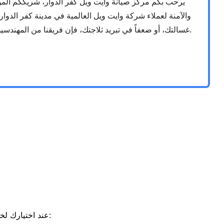
يرحب بكم مركز صيانة وايت ويل كفر الدوار، شريككم الموث
والآمنة لعملاء شركة وايت ويل العالمية في مدينة كفر الدوار
غسالتك، أو ضعفاً في تبريد ثلاجتك، فإن فريقنا من المهندسين والخبراء مدرب على أعلى مستوى للتعامل مع كافة الأعطال المعقدة بدقة متناهية وسرعة فائقة دون الحاجة لنقل الجهاز من منزلك.
، فإنك تضمن تجربة صيانة ممتازة بفضل هذه المقومات:
عند اختيارك ل