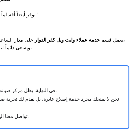
بقطع غيار أصلية.”
“نوفر أيضاً أقسا
على مدار الساعة لتلقي بلاغات الأعطال وتنسيق مواعيد الزيارات المنزلية العاجلة. يتميز فريق الدعم بالسرعة والاحترافية في التعامل مع استفساراتكم،
يعمل قسم
خدمة عملاء وايت ويل كفر الدوار
ويسعى دائماً لتوفير حلول مريحة تلبي تطلعاتكم. نوفر لك متابعة دورية بعد الصيانة لضمان جودة الخدمة،
في النهاية، يظل مركز صيانه وايت ويل كفر الدوار خيارك الأمثل لضمان حماية أجهزتك المنزلية واستعادة كفاءتها التشغيلية القصوى.
نحن لا نمنحك مجرد خدمة إصلاح عابرة، بل نقدم لك تجربة صيان
تواصل معنا اليوم عبر رقم الخط الساخن، ودع خبراءنا يتولون إعادة الحياة لأجهزتك بسرعة وأمان التام.