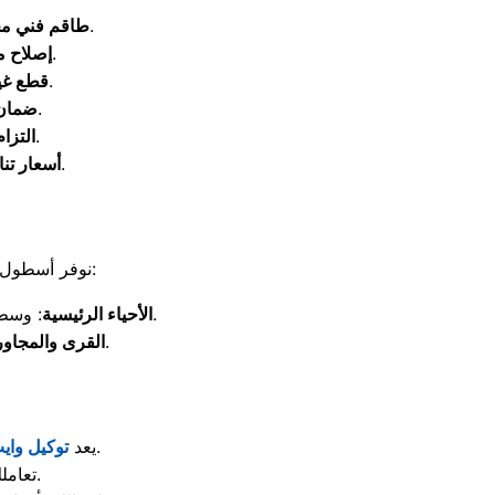
: مهندسون متخصصون في تشخيص وأعطال أجهزة وايت ويل بدقة.
طاقم فني م
: صيانة العطل داخل منزلك بنسبة 95% دون نقل الجهاز.
إصلاح م
: نركب قطع غيار أصلية مختومة لضمان عمر أطول للجهاز.
قطع غيا
: نقدم شهادة ضمان موثقة على الصيانة والقطع المستبدلة.
ضمان 
: نصلك في الوقت المحدد تماماً فور تسجيل بلاغ العطل.
التزام
: كفاءة عالية مقابل سعر عادل وكشف تفصيلي بالتكلفة مسبقاً.
أسعار تن
نوفر أسطول سيارات مجهز بالكامل لتغطية كافة أحياء وقرى مركز كفر الدوار خلال ساعات قليلة:
: وسط البلد، الحدائق، السعرانية، كفر سليم، العكريشة، أنطونيادس، المهاجرين، والوكيل.
الأحياء الرئيسية
: سيدي غازي، البيضا، بولين، كوم البركة، زهرة، دفشو، وقرى الخريجين.
القرى والمجاو
المظلة الآمنة لحماية أجهزتك المنزلية من عبث المراكز غير المعتمدة.
يعد
توكيل واي
تعاملك المباشر معنا يضمن لك تطبيق معايير الجودة والسلامة العالمية أثناء الإصلاح.