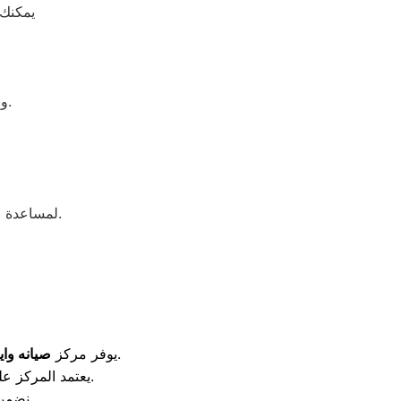
يمكنك 
والاطلاع على خدمات الصيانة والدعم الفني المتاحة في مختلف المحافظات.
لمساعدة العملاء في التعرف على أسباب الأعطال الشائعة وطرق التعامل معها بشكل صحيح.
حلولاً فورية ومبتكرة للتغلب على كافة أعطال الأجهزة المنزلية في البحيرة.
يوفر مركز
صيانه واي
يعتمد المركز على أحدث معدات الفحص الرقمي لتحديد المشكلة بدقة وإصلاحها بالمنزل دون نقل الجهاز.
نضمن 