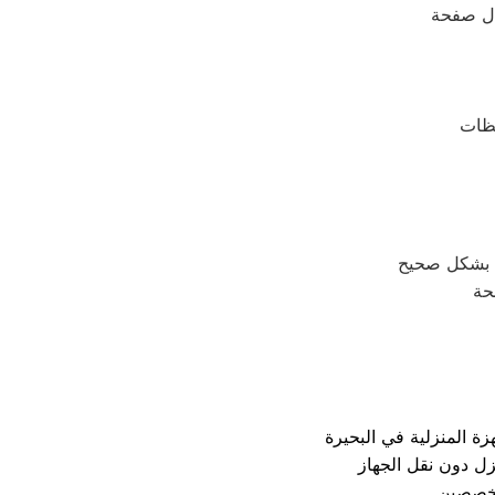
ال صفحة
حة
تخصصين