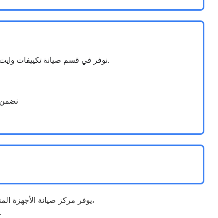
نوفر في قسم صيانة تكييفات وايت ويل كفر الدوار خدمات متكاملة تشمل فحص، تنظيف، وإصلاح كافة موديلات التكييفات (السبليت والمركزي).
نضمن ل
يوفر مركز صيانة الأجهزة المنزلية خدمات متكاملة لصيانة وإصلاح مختلف الأعطال المنزلية باستخدام أحدث أجهزة الفحص والصيانة،
مع توفير حلول سريعة وفعالة لجميع أنواع الأجهزة المنز