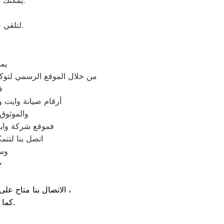
يمكنك التواصل مع ممثلي خدمة العملاء عن طريق ملء استمارتنا، وسيتصلون بك مجانًا.
لتلقي جميع طلبات الصيانة والإصلاح في أي وقت، تواصل معنا لحجز موعد مناسب لك.
يم
من خلال الموقع الرسمي لتوكي
ف
أرقام صيانة وايت و
والموثوق
، فموقع شركة وا
اتصل بنا لتتم
وست
ك
الاتصال بنا متاح على الدوام من خلال رقم صيانة وايت ويل الارضي او بالضغط علي ايقونة الهاتف ثم الاتصال ،
كما يوجد ايضاً ارقام تليفون وايت ويل الموجودة بصفحة التواصل مع عملائنا.