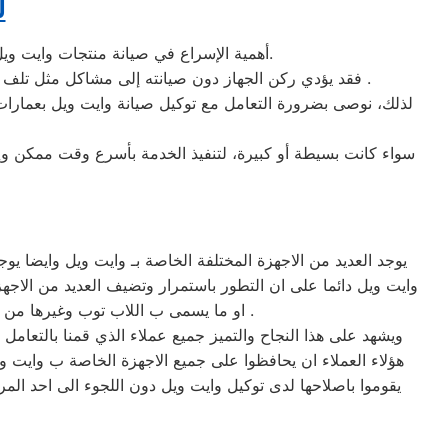
ل
أهمية الإسراع في صيانة منتجات وايت ويل عمارات العبور ، حتى يتم تجنب الكثير من المشاكل التي قد تحدث بسبب عدم صيانة الجهاز بشكل دوري وصحيح.
عمارات العبور .
فقد يؤدي ركن الجهاز دون صيانته إلى مشاكل مثل تلف الأ
لذلك، نوصى بضرورة التعامل مع توكيل صيانة وايت ويل بعمارا
سواء كانت بسيطة أو كبيرة، لتنفيذ الخدمة بأسرع وقت ممكن وإنق
يوجد العديد من الاجهزة المختلفة الخاصة بـ وايت ويل وايضا 
وايت ويل دائما على ان التطور باستمرار وتضيف العديد من الاجهز
او ما يسمى ب اللاب توب وغيرها من الصناعات المختلفة التي تتواجد وتشهد على نجاح شركة وايت ويل في العديد من الاجهزة التي تميزت بيها جروب .
ويشهد على هذا النجاح والتميز جميع عملاء الذي قمنا بالتعام
هؤلاء العملاء ان يحافظوا على جميع الاجهزة الخاصة ب وايت و
يقوموا باصلاحها لدى توكيل وايت ويل دون اللجوء الى احد المرا