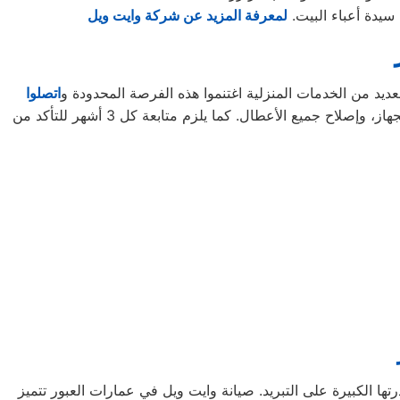
سيدة أعباء البيت.
لمعرفة المزيد عن شركة وايت ويل
يد من الخدمات المنزلية اغتنموا هذه الفرصة المحدودة و
اتصلوا
لتأخذوا حقكُم في عروض صيانة الأجهزة المنزلية قبل افتراقهُ منَّا! ستحتاجون إلى كل ما تطلبونه من صيانة وتجديد الجهاز، وإصلاح جميع الأعطال. كما يلزم متابعة كل 3 أشهر للتأكد من
رتها الكبيرة على التبريد. صيانة وايت ويل في عمارات العبور تتميز