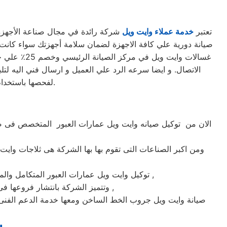
تعتبر
خدمة عملاء وايت ويل
شركة رائدة في مجال صناعة الأجهزة ا
غسالات واي
الاتصال. و ايضا سرعه الرد علي العميل و ارسال فني اليه لتل
لفحصها باستخدام أحدث الأجهزة. حرصاً على جهاز العميل، يتم تسليمه بأفضل حالاته لإرضاء العميل العزيز.
الان من توكيل صيانه وايت ويل عمارات العبور المتخصص فى صي
ومن اكبر الصناعات التى تقوم بها بها الشركة هى ثلاجات وايت 
ماركة وايت ويل على يد خبراء الصيانة المعتمدين للماركات العالمية ,
توكيل وايت ويل عمارات العبور المتكامل وا
وتتميز الشركة بانتشار فروعها فى جميع انحاء الجمهوريه حيث يوجد أسرع فريق للوصول الى العملاء على مدار اليوم يصلك الفريق اينما كنت ,
صيانة وايت ويل جروب الخط الساخن ومعها خدمة الدعم الفنى 