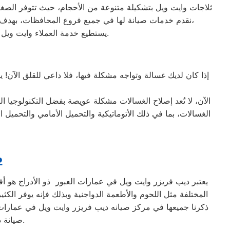
نقدم خدمات صيانة لها في جميع فروع المحافظات، بهدف توفير الأقرب إليك في جميع الأوقات. نظراً لتوفر الخدمة الفنية لصيانة ثلاجات وايت ويل في منطقة عمارات العبور بأكثر من رقم،
يستطيع خدمة العملاء وايت ويل التواصل معنا عبر الأرقام التالية: 01220261030 – 02357100080 – 0235699066 – 01010916814.
إذا كان لديك غسالة وتواجه مشكلة فيها، فلا داعي للقلق الآن! ي
الآن، لا تُعد إصلاح الغسالات مشكلة عويصة بفضل التكنولوجيا ا
ص
يعتبر ديب فريزر وايت ويل في عمارات العبور ذو الأدراج هو أف
المختلفة مثل اللحوم والأطعمة الدواجنية وبذلك فإنه يوفر الكث
ذكرنا جميعها في مركز صيانه ديب فريزر وايت ويل في عمارات 
صيانة دورية ومستمرة لهذا الجهاز، تمامًا كجميع الأجهزة المنزلية الأخرى، للحفاظ عليها.