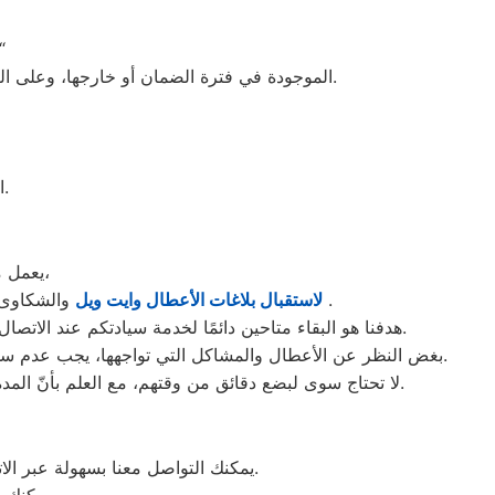
يقوم المركز الرئيسي في عمارات 
الموجودة في فترة الضمان أو خارجها، وعلى الزبائن دفع رسوم خدمة الصيانة في كلتا الحالتين. يقدم المركز فترة ضمان تصل إلى ١٢ شهرا على أجزاء الغيار والصيانة.
الرئيسي في عمارات العبور ، يجب عليكَ دفع تكاليف قطع الغيار (الأصلية).
يعمل مركز وايت ويل في عمارات العبور لمدة 15 ساعة يوميًا، وطوال أسبوع (15/7)،
والشكاوى في عمارات العبور . من الساعة السابعة صباحاً حتى العاشرة مساءً بتوقيت عمارات العبور في منطقة عمارات العبور .
لاستقبال بلاغات الأعطال وايت ويل
هدفنا هو البقاء متاحين دائمًا لخدمة سيادتكم عند الاتصال برقم خدمة وايت ويل الموحَّد، وهو 01154008110. نحن نؤدي صيانة لأي جهاز من جهزة وايت ويل في عمارات العبور بحضرتكم.
بغض النظر عن الأعطال والمشاكل التي تواجهها، يجب عدم سحب الجهاز تحت أي ظرف من الظروف. يتم تنفيذ الصيانة على يد فنيي وايت ويل في مدينة عمارات العبور بشكلٍ فوري عند حضورهم.
لا تحتاج سوى لبضع دقائق من وقتهم، مع العلم بأنّ المدة تختلف اعتمادًا على نوع الخلل الموجود. نقوم بصيانة أجهزة وايت ويل الموجودة في عمارات العبور فقط، ولا نبيع قطع الغيار لها.
يمكنك التواصل معنا بسهولة عبر الاتصال بنا باستخدام رقم أحد الأرقام التالية: 01220261030، 01112124913، 0235710008، 0235699066.