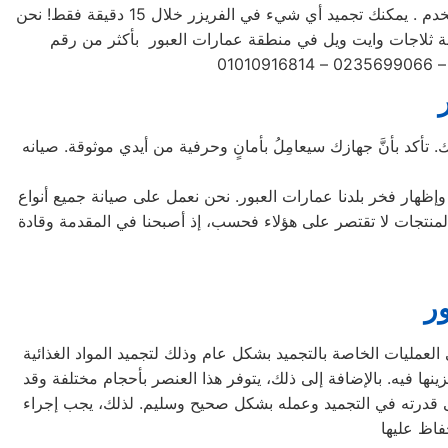
ثلاجات وايت ويل بتشكيلة متنوعة من الأحجام، حيث تتوفر الصغيرة ذات السعة الكبيرة ذات السعة الأكبر لتلبية جميع احتياجات المستخدم . يمكنك تجميد أي شيء في الفريزر خلال 15 دقيقة فقط! نحن
تأكد بأنَّ جهازك سيعامِلُ بأمانٍ وحرفية من أيدي موثوقة. صيانه
وإظهار فخر بلدنا عمارات العبور. نحن نعمل على صيانة جميع أنواع
يل الأمامي والتحميل العلوي، بالإضافة إلى غسالات 7 كيلو و 10 كيلو و 14 كيلو. جميع أنواع المنتجات لا تقتصر على هؤلاء فحسب، إذ أصبحنا في المقدمة وقادة
ر
لعمليات الخاصة بالتجميد بشكل عام وذلك لتجميد المواد الغذائية
نها فيه. بالإضافة إلى ذلك، يتوفر هذا العنصر بأحجام مختلفة وقد
لى قدرته في التجميد وعمله بشكل صحيح وسليم. لذلك، يجب إجراء