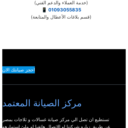
(خدمة العملاء والدعم الفني)
📱
01093055835
(قسم بلاغات الأعطال والمتابعة)
احجز صيانتك الان
مركز الصيانة المعتمد
تستطيع ان تصل الي مركز صيانة غسالات و ثلاجات بمصر
عن طريق زياره شركتنا او الاتصال هاتفيا او ملئ استمارهه