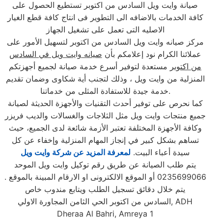
صيانة وايت ويل السادس من اكتوبر تستطيع الحصول على
كافة الخدمات بالاضافه الى التطوير فى انتاج كافة قطع الغيار
الاصليه التى تعمل على تشغيل الجهاز
مركز صيانه وايت ويل السادس من اكتوبر لتسهيل الأمور على
عملائنا الكرام نود إعلامكم بأن
صيانه وايت ويل في السادس
من اكتوبر
مستعدة لتوفير أسرع خدمة صيانة لجميع أجهزتكم
المنزلية من وايت ويل ، وذلك لتجنب أية شكاوى وضمان تقديم
خدمة جيدة للاستفادة المثلى من خدماتنا.
كما نحرص على توفير أحدث التقنيات والأجهزة الحديثة لصيانة
جميع منتجات وايت ويل مثل الثلاجات والغسالات والديب فریزر
وكافة الأجهزة المختلفة تعتبر الأزمة شائعة لدى الجميع، حيث
تساهم بشكل كبير في إنجاز المهام المنزلية وإخفاء عن كل
سيدة أعباء البيت.
لمعرفة المزيد عن شركة وايت ويل
يتم طلب الصيانة عن طريق رقم توكيل وايت ويل الموحد
0235699066 أو الموقع الالكترونى او الارقام المبينة بالموقع .
يتم خلال دقائق تسجيل الطلب ويتابع مندوب خاص
, ADH
السادس من اكتوبر الحي الثامن المجاورة الاولي
Dheraa Al Bahri, Amreya 1