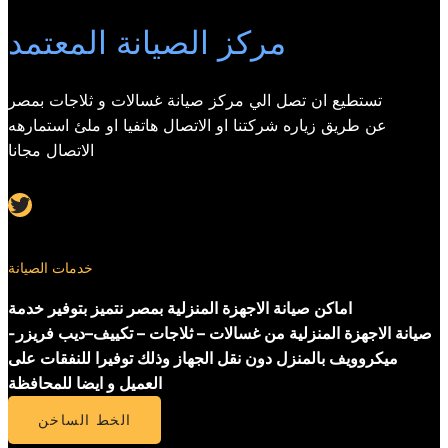
مركز الصيانة المعتمد
تستطيع ان تصل الي مركز صيانة غسالات و ثلاجات بمصر
عن طريق زياره شركتنا او الاتصال هاتفيا او ملئ استمارهه
الاتصال مجانا
Twitter
خدمات الصيانة
اماكن صيانة الاجهزة المنزلية بمصر نتميز بتوفير خدمة
صيانة الاجهزة المنزلية من غسالات – ثلاجات – تكييف–ديب فريزر-
ميكروويف بالمنزل دون نقل الجهاز وذلك توفيرا للنفقات على
العميل و ايضا للمحافظة
الخط الساخن