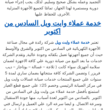
التجميد وعمله بشكل صحيح وسليم. لذلك، يجب إجراء صيانة
دورية ومستمرة لهذا الجهاز، تمامًا كجميع الأجهزة المنزلية
الأخرى، للحفاظ عليها.
خدمة عملاء وايت ويل السادس من
اكتوبر
تعتبر
خدمة عملاء وايت ويل
شركة رائدة في مجال صناعة
الأجهزة الكهربائية في السادس من اكتوبر والشرق والأوسط
حيث أن جميع أجهزتها تعمل بكفائه وجودة عالية, وتقدم الشركة
خدمات ما بعد البيع من صيانة دورية علي كافة الاجهزة لضمان
سلامة أجهزتك سواء كانت ( ثلاجة – غسالة – بوتاجاز – ديب
فريزر ) وتضمن الشركة كافة منتجاتها بضمان ساري لمدة 5
سنوات علي جميع المنتجات خدمات صيانة غسالات وايت ويل
في مركز الصيانة الرئيسي وخصم 25٪ علي جميع قطع الغيار
استمتع بأفضل خدمة عملاء من وايت ويل في السادس من
اكتوبر بالسادس من اكتوبر لعدة أسباب، منها جودة الاستقبال
وسرعة الاتصال. و ايضا سرعه الرد علي العميل و ارسال فني
اليه لتلبيه مطالب العميل يمكن للفني إصلاح جهازك أمام عينيك