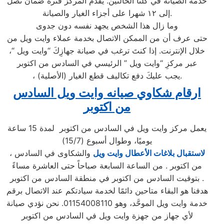
خدمة الصيانة في كلتا الحالتين. يقدم المركز فترة ضمان تصل
إلى ١٢ شهرا على أجزاء الغيار والصيانة.
وما زال هذا الشخص يجهد نفسه دون جدوى
حتى عرف أن من الممكن الاتصال بخدمة عملاء وايت ويل من
خلال الإنترنت. إذا كنتَ ترغب في صيانة جهازِكَ “وايت ويل “،
عبر مركزِ “وايت ويل ” الرئيسي في السادس من اكتوبر
، يجب عليكَ دفع تكاليف قطع الغيار (الأصلية).
ارقام شكاوي صيانه وايت ويل السادس
من اكتوبر
يعمل مركز وايت ويل في السادس من اكتوبر لمدة 15 ساعة
يوميًا، وطوال أسبوع (15/7)
لاستقبال بلاغات الأعطال وايت ويل
والشكاوى في السادس
،
من اكتوبر . من الساعة السابعة صباحاً حتى العاشرة مساءً
بتوقيت السادس من اكتوبر في منطقة السادس من اكتوبر .
هدفنا هو البقاء متاحين دائمًا لخدمة سيادتكم عند الاتصال برقم
خدمة وايت ويل الموحَّد، وهو 01154008110. نحن نؤدي صيانة
لأي جهاز من جهزة وايت ويل في السادس من اكتوبر