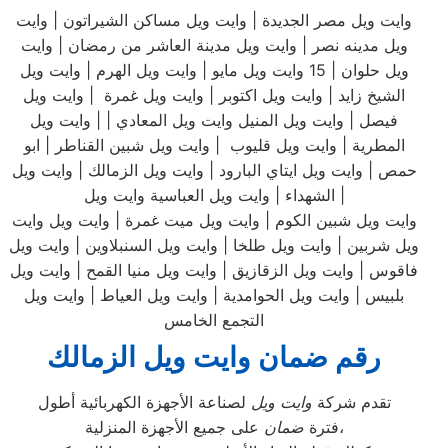
وايت ويل مصر الجديدة | وايت ويل مساكن الشيراتون | وايت
ويل مدينه نصر | وايت ويل مدينة العاشر من رمضان | وايت
ويل حلوان | 15 وايت ويل مايو | وايت ويل الهرم | وايت ويل
الشيخ زايد | وايت ويل اكتوبر | وايت ويل غمرة | وايت ويل
فيصل | وايت ويل المنيل وايت ويل المعادي | | وايت ويل
المطرية | وايت ويل قليوب | وايت ويل شبين القناطر | ابو
حمص | وايت ويل ايتاي البارود | وايت ويل الزمالك | وايت ويل
الشهداء | وايت ويل العباسية وايت ويل |
وايت ويل شبين الكوم | وايت ويل ميت غمرة | وايت ويل وايت
ويل شربين | وايت ويل طلخا | وايت ويل السنبلاوين | وايت ويل
فاقوس | وايت ويل الزقازيق | وايت ويل منيا القمح | وايت ويل
بلبيس | وايت ويل الحوامدية | وايت ويل العياط | وايت ويل
التجمع الخامس
رقم ضمان وايت ويل الزمالك
تقدم شركة
وايت ويل
لصناعة الأجهزة الكهربائية أطول
على جميع الأجهزة المنزلية،
فترة
ضمان