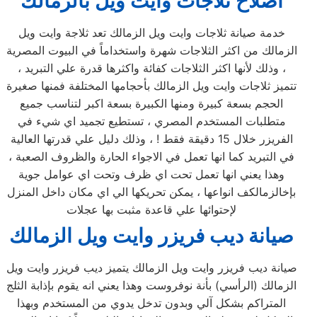
اصلاح ثلاجات وايت ويل بالزمالك
خدمة صيانة ثلاجات وايت ويل الزمالك تعد ثلاجة وايت ويل
الزمالك من اكثر الثلاجات شهرة واستخداماً في البيوت المصرية
، وذلك لأنها اكثر الثلاجات كفائة واكثرها قدرة علي التبريد ،
تتميز ثلاجات وايت ويل الزمالك بأحجامها المختلفة فمنها صغيرة
الحجم بسعة كبيرة ومنها الكبيرة بسعة اكبر لتناسب جميع
متطلبات المستخدم المصري ، تستطيع تجميد اي شيء في
الفريزر خلال 15 دقيقة فقط ! ، وذلك دليل علي قدرتها العالية
في التبريد كما انها تعمل في الاجواء الحارة والظروف الصعبة ،
وهذا يعني انها تعمل تحت اي ظرف وتحت اي عوامل جوية
بإخالزمالكف انواعها ، يمكن تحريكها الي اي مكان داخل المنزل
لإحتوائها علي قاعدة مثبت بها عجلات
صيانة ديب فريزر وايت ويل الزمالك
صيانة ديب فريزر وايت ويل الزمالك يتميز ديب فريزر وايت ويل
الزمالك (الرأسي) بأنة نوفروست وهذا يعني انه يقوم بإذابة الثلج
المتراكم بشكل آلي وبدون تدخل يدوي من المستخدم وبهذا