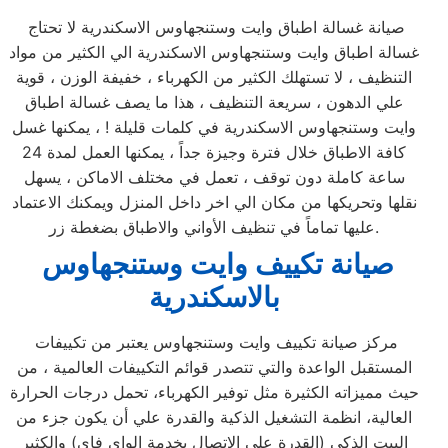
صيانة غسالة اطباق وايت وستنجهاوس الاسكندرية لا تحتاج
غسالة اطباق وايت وستنجهاوس الاسكندرية الي الكثير من مواد
التنظيف ، لا تستهلك الكثير من الكهرباء ، خفيفة الوزن ، قوية
علي الدهون ، سريعة التنظيف ، هذا ما يصف غسالة اطباق
وايت وستنجهاوس الاسكندرية في كلمات قليلة ! ، يمكنها غسل
كافة الاطباق خلال فترة وجيزة جداً ، يمكنها العمل لمدة 24
ساعة كاملة دون توقف ، تعمل في مختلف الاماكن ، يسهل
نقلها وتحريكها من مكان الي اخر داخل المنزل ويمكنك الاعتماد
عليها تماماً في تنظيف الأواني والاطباق بضغطة زر.
صيانة تكييف وايت وستنجهاوس
بالاسكندرية
مركز صيانة تكييف وايت وستنجهاوس يعتبر من تكييفات
المستقبل الواعدة والتي تتصدر قوائم التكييفات العالمية ، من
حيث مميزاته الكثيرة مثل توفير الكهرباء، تحمل درجات الحرارة
العالية، انظمة التشغيل الذكية والقدرة علي أن يكون جزء من
البيت الذكي (القدرة علي الإتصال بخدمة الواي فاي) والكثير