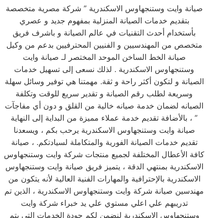
صيانة وايت وستنجهاوس الاسكندرية ” شركة مصرية متخصصة
بتقديم خدمات الصيانة المنزلية بمفهوم جديد و عصري
بأستخدام أحدث التقنيات في عالم الصيانة و باشرف فريق
متخصص من المهندسيين و الفنيين المحترفيين بدعم من وكيل
صيانة الخط الساخن الموحد المختصر لـ صيانة وايت
وستنجهاوس الاسكندرية . لذلك نسعى إلى تسهيل خدمات
الصيانة و لتكون أكثر راحة و ثقة. مهمتنا هي توفير وسائل سهلة
وسريعة لطلب رقم الصيانة و تقدير سريع للوقت وتكلفة
الصيانه لضمان خدمة صيانه خالية من القلق و دون أي مفاجآت
، بالأضافة تقديم خدمة عملاء مميزة من البداية إلى النهاية ”
صيانة وايت وستنجهاوس الاسكندرية يرحب بكم ، ويسعدنا
تقديم خدمات الصيانة الفورية والمتكاملة لسيادتكم. ، صيانة
كافة الأعطال المختلفة لجميع منتجات شركة وايت وستنجهاوس
الاسكندرية بمنتهي الدقة ، يتميز فريق صيانة وايت وستنجهاوس
الاسكندرية بالإحترافية والمهارات الفنية العالية لأنه يتكون من
مهندسين صيانة شركة وايت وستنجهاوس الاسكندرية ، الذين تم
تدريبهم علي اعلي مستوي علي يد خبراء شركة وايت
وستنجهاوس الاسكندرية لنضمن لكم جودة الخدمات التي يتم