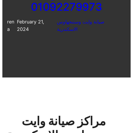
01092279973
صيانة وايت وستنجهاوس
February 21,
ren
الاسكندرية
2024
a
مراكز صيانة وايت