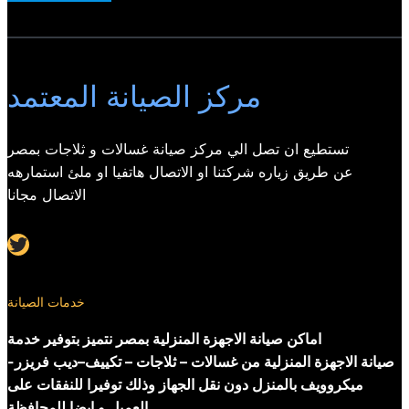
مركز الصيانة المعتمد
تستطيع ان تصل الي مركز صيانة غسالات و ثلاجات بمصر
عن طريق زياره شركتنا او الاتصال هاتفيا او ملئ استمارهه
الاتصال مجانا
Twitter
خدمات الصيانة
اماكن صيانة الاجهزة المنزلية بمصر نتميز بتوفير خدمة
صيانة الاجهزة المنزلية من غسالات – ثلاجات – تكييف–ديب فريزر-
ميكروويف بالمنزل دون نقل الجهاز وذلك توفيرا للنفقات على
العميل و ايضا للمحافظة