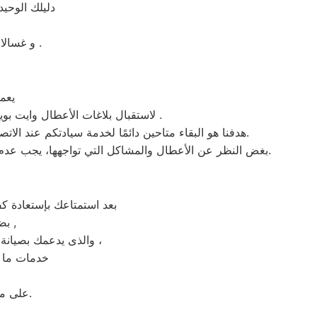
دليلك الوحي
و غسالات اطباق وايت بوينت مصر و الميكروويف و البوتجازات و الديب فريزر المبردات .
يعمل م
، لاستقبال بلاغات الأعطال وايت بوينت والشكاوى في قطور . من الساعة السابعة صباحاً حتى العاشرة مساءً بتوقيت قطور في منطقة قطور .
هدفنا هو البقاء متاحين دائمًا لخدمة سيادتكم عند الاتصال برقم خدمة وايت بوينت الموحَّد، وهو 01154008110. نحن نؤدي صيانة لأي جهاز من جهزة وايت بوينت في قطور بحضرتكم.
بغض النظر عن الأعطال والمشاكل التي تواجهها، يجب عدم سحب الجهاز تحت أي ظرف من الظروف. يتم تنفيذ الصيانة على يد فنيي وايت بوينت في مدينة قطور بشكلٍ فوري عند حضورهم.
بعد استمتاعك بإستعادة ك
بضمان شامل فترة عام , الضمان الذى يدعمك بالثقة فى جودة خدمة المختص ,
والذى يدعمك بصيانة مجانيه من قبل المختص خلال فترة الضمان مع زيارة بعد فترة للتأكد من سلامه وكفائة الجهاز ،
خدمات ما ب
على مدار 24 ساعة فى اى وقت استقبال شكوى العملاء والرد عليهم فى اسرع وقت.