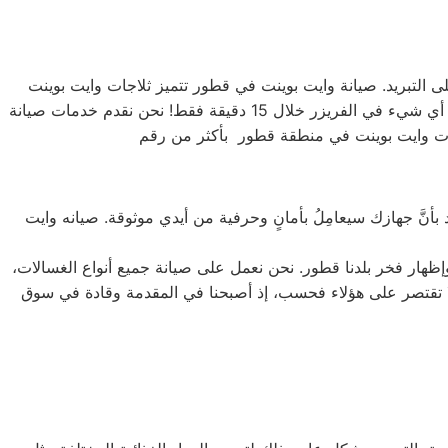
على التبريد. صيانة وايت بوينت في قطور تتميز ثلاجات وايت بوينت
بتشكيلة متنوعة من الأحجام، حيث تتوفر الصغيرة ذات السعة الكبيرة ذات السعة الأكبر لتلبية جميع احتياجات المستخدم . يمكنك تجميد أي شيء في الفريزر خلال 15 دقيقة فقط! نحن نقدم خدمات صيانة
اجات وايت بوينت في منطقة قطور بأكثر من رقم
بأنَّ جهازك سيعامِلُ بأمانٍ وحرفية من أيدي موثوقة. صيانه وايت
إظهار فخر بلدنا قطور. نحن نعمل على صيانة جميع أنواع الغسالات،
، بالإضافة إلى غسالات 7 كيلو و 10 كيلو و 14 كيلو. جميع أنواع المنتجات لا تقتصر على هؤلاء فحسب، إذ أصبحنا في المقدمة وقادة في سوق