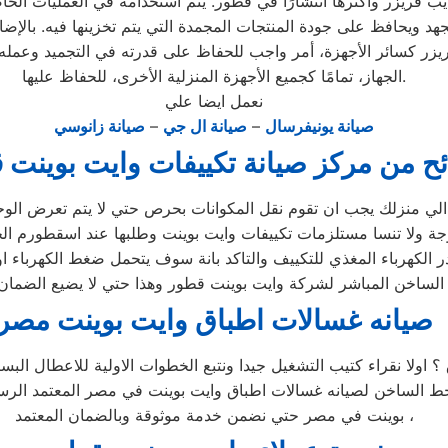
 فريزر وأكثرها انتشارًا في قطور. يتم استخدامه في العمليات الخاصة
جهد ويحافظ على جودة المنتجات المجمدة التي يتم تخزينها فيه. بالإض
ريزر كسائر الأجهزة، أمر واجب للحفاظ على قدرته في التجميد وعمل
الجهاز، تمامًا كجميع الأجهزة المنزلية الأخرى، للحفاظ عليها.
نعمل ايضا علي
صيانة يونيفرسال
–
صيانة ال جي
–
صيانة زانوسي
ح من مركز صيانة تكييفات وايت بوينت 
لي منزلك يجب ان تقوم نقل المكوانات بحرص حتي لا يتم تعرض الوحد
جة ولا تنسا مستلزمات تكييفات وايت بوينت وطلبها عند اسقطورم الج
الكهرباء المغذي للتكييف والتاكد بانة سوف يتحمل ضغط الكهرباء او 
اشر لشركة وايت بوينت قطور وهذا حتي لا يضيع الضمان ويكون في معظم الاجهزة 5
صيانه غسالات اطباق وايت بوينت مصر
 ؟ اولا نقراء كتيب التشغيل جيدا ونتبع الخطوات الاولية للاعطال ا
لخط الساخن لصيانه غسالات اطباق وايت بوينت في مصر المعتمد الر
بوينت في مصر حتي نضمن خدمة موثوقة وبالضمان المعتمد ،