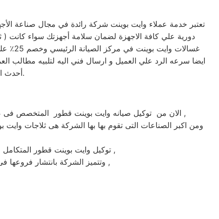
تعتبر خدمة عملاء وايت بوينت شركة رائدة في مجال صناعة الأجه
غسالات
ايضا سرعه الرد علي العميل و ارسال فني اليه لتلبيه مطالب العم
أحدث الأجهزة. حرصاً على جهاز العميل، يتم تسليمه بأفضل حالاته لإرضاء العميل العزيز.
الان من توكيل صيانه وايت بوينت قطور المتخصص فى صيانة ثلاجات وغسالات فى قطور حيث تعتبر شركة وايت بوينت بقطور من اكبر الشركات فى قطور فى صيانة الاجهزة الكهربائيه ,
ومن اكبر الصناعات التى تقوم بها بها الشركة هى ثلاجات وايت بو
ماركة وايت بوينت على يد خبراء الصيانة المعتمدين للماركات العالمية ,
توكيل وايت بوينت قطور المتكام
وتتميز الشركة بانتشار فروعها فى جميع انحاء الجمهوريه حيث يوجد أسرع فريق للوصول الى العملاء على مدار اليوم يصلك الفريق اينما كنت ,