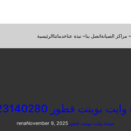
مراكز الصيانة
اتصل بنا
نبذة عنا
خدماتنا
الرئيسية
يت بوينت قطور 01023140280
صيانة وايت بوينت قطور
November 9, 2025
rena