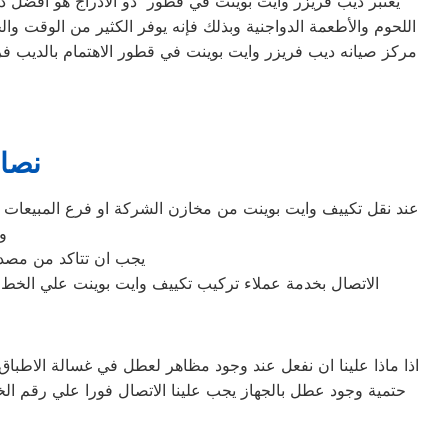
يعتبر ديب فريزر وايت بوينت في قطور ذو الأدراج هو أفضل ديب
اللحوم والأطعمة الدواجنية وبذلك فإنه يوفر الكثير من الوقت وال
مركز صيانه ديب فريزر وايت بوينت في قطور الاهتمام بالديب ف
نصائ
عند نقل تكييف وايت بوينت من مخازن الشركة او فرع المبيعات ا
و
يجب ان تتاكد من مصدر 
الاتصال بخدمة عملاء تركيب تكييف وايت بوينت علي الخط الساخن المب
اذا ماذا علينا ان نفعل عند وجود مظاهر لعطل في غسالة الاطباق
حتمية وجود عطل بالجهاز يجب علينا الاتصال فورا علي رقم ا