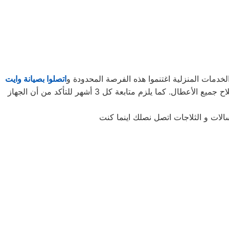
خدمات المنزلية اغتنموا هذه الفرصة المحدودة و
اتصلوا بصيانة وايت
لتأخذوا حقكُم في عروض صيانة الأجهزة المنزلية قبل افتراقهُ منَّا! ستحتاجون إلى كل ما تطلبونه من صيانة وتجديد الجهاز، وإصلاح جميع الأعطال. كما يلزم متابعة كل 3 أشهر للتأكد من أن الجهاز
الات و الثلاجات اتصل نصلك اينما كنت