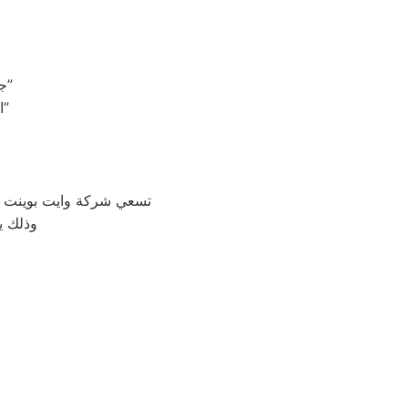
“جودة في كل تفاصيل الصيانة: مهندسو وايت بوينت يوفرون الأمان والكفاءة”
“الاعتماد على الاحترافية: مهندسو صيانة وايت بوينت يحققون الثقة والراحة”
تسعي شركة وايت بوينت بج
، وذلك 