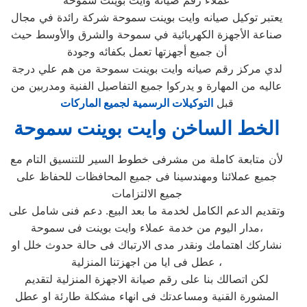
عملاء رقم صيانه وايت بوينت سموحة
يعتبر توكيل صيانه وايت بوينت سموحة شركة رائدة في مجال
صناعة الأجهزة الكهربائية في سموحة والشرق والأوسط حيث
أن جميع أجهزتها تعمل بكفائه وجودة
لدي مركز رقم صيانه وايت بوينت سموحة من هم علي درجة
عاليه من المهارة و يدركوا جميع التفاصيل الفنية ومدربين من
قبل
التوكيلات الرسمية لجميع الماركات
الخط الساخن وايت بوينت سموحة
لأن متابعة كاملة من مشرفى خطوط السير للتنسيق التام مع
جميع عملائنا ومهندسينا فى جميع المحافظات للحفاظ على
جميع الالتزامات
وتقديم الدعم الكامل لخدمة ما بعد البيع. دعم فنى شامل على
مدار اليوم من خدمة عملاء وايت بوينت فى سموحة،
نشاركك اهتمامك ونقدر مدى الارتباك فى حالة حدوث خلل او
عطل فى ايا من اجهزتنا المنزلية ،
لكن اتصالك بنا على رقم صيانة الاجهزة المنزلية لتقديم
المشورة القنية ومساعدتك فى انهاء مشكلة طارئة او عطل