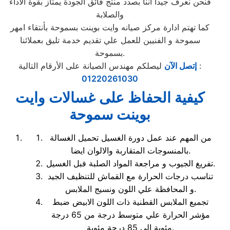
فنحن نعرف جيدا اننا بصدد منتج فائق الجودة يمتاز بقوة الاداء
والصلابة
كما تهتم ادارة مركز صيانه وايت بوينت بسموحة بأنتقاء امهر
سموحة و الفنيين للعمل علي تقديم خدمة تليق بعملائنا
بسموحة.
ليصلكم مهندس الصيانة على الأرقام التالية :
إتصل الآن
01220261030
كيفية الحفاظ على غسالات وايت
بوينت سموحة
من المهم عند عمل دورة الغسيل تحميل الغسالة
بالمنسوجات المتقاربة والالوان ايضا.
تفريغ الجيوب و مراجعة المواد الصلبة فبل الغسيل.
تناسب درجات الحرارة مع القماش للتنظيف الجيد
و المحافظة علي اللون ونسيج الملابس.
تجميع الملابس القطنية ذات اللون الابيض ضبط
مؤشر الحرارة علي متوسط درجة من 65 درجة
مئوية الي 85 درحة مئوية.