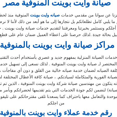
صيانة
وايت بوينت
المنوفية
مصر
يزنا عن سوانا من مقدمي خدمات
صيانه وايت بوينت
المنوفية منذ لحظة
 يلبي كامل تطلعاتكم بل نتجازها إلى ما هو أبعد من ذلك لأننا لا 
جلكم ونستثمر بخبرتنا ومعرفتنا لتقديم خدمات صيانة وايت بوينت . حي
يل بحالة جيدة .لذلك حرصنا على اعطاء العميل ضمان عام على قطع ال
مراكز صيانة وايت بوينت بالمنوفية
خدمات الصيانة المنزلية بمفهوم جديد و عصري بأستخدام أحدث التق
لمختصر لـ صيانة وايت بوينت المنوفية . لذلك نسعى إلى تسهيل خدمات
يانة الفورية والمتكاملة لسيادتكم. ، صيانة كافة الأعطال المختلفة ل
ية لأنه يتكون من مهندسين صيانة شركة وايت بوينت المنوفية ، الذين ت
لموحدة والتعامل معها باحتراف كما يسعدنا تلقى مقترحاتكم على تلي
من اجلكم
رقم خدمة عملاء وايت بوينت بالمنوفية