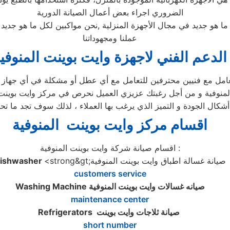
الضروري اجراء بعض أعمال الصيانة الدورية
 ما هو جديد في مجال الأجهزة المنزلية ,نحن مواكبين لكل ما هو جد
عملنا ومجهوداتنا
الدعم الفني لاجهزة وايت بوينت المنوفي
عامل مع فنيين محترفين للتعامل مع أي عطل أو مشكلة في أي جهاز كه
لمنوفية و من أجل رغبتك عزيزي العميل نحرص في مركز وايت بوينت ا
شكال الجودة و التميز الذي يرغب بها العملاء ، لذلك سوف تجد ما تح
اقسام مركز وايت بوينت المنوفية
اقسام صيانة شركة وايت بوينت المنوفية :
<strong&gt;صيانة غسالة اطباق وايت بوينت المنوفية
ishwasher
customers service
صيانه غسالات وايت بوينت المنوفية
Washing Machine
maintenance center
صيانة ثلاجات وايت بوينت
Refrigerators
short number