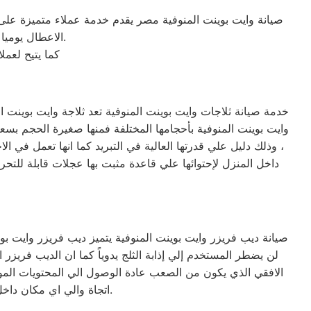
صيانة وايت بوينت المنوفية مصر يقدم خدمة عملاء متميزة على
الاعطال يوميا من الساعة التاسعة صباحا حتى التاسعة مساء من خلال الرقم المختصر لخدمة العملاء.
كما يتيح لعم
، وذلك دليل علي قدرتها العالية في التبريد كما انها تعمل في 
داخل المنزل لإحتوائها علي قاعدة مثبت بها عجلات قابلة للتحر
لن يضطر المستخدم إلي إذابة الثلج يدوياً كما ان الديب فر
الافقي الذي يكون من الصعب عادة الوصول الي المحتويات الم
اتجاة والي اي مكان داخل المنزل ولا يأخذ مساحه كبيره لأنه في عرض الثلاجة تقريباً ويمكن وضعه بجانبها لتوفير المساحة.