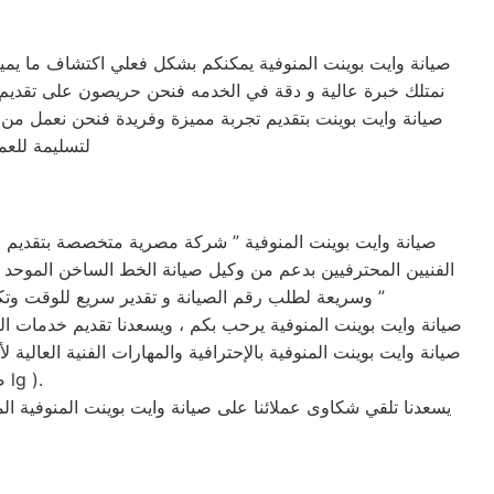
صيانة وايت بوينت المنوفية يمكنكم بشكل فعلي اكتشاف ما يم
نمتلك خبرة عالية و دقة في الخدمه فنحن حريصون على تقديم ما
صيانة وايت بوينت بتقديم تجربة مميزة وفريدة فنحن نعمل من أ
لتسليمة للعم
صيانة وايت بوينت المنوفية ” شركة مصرية متخصصة بتقديم 
الفنيين المحترفيين بدعم من وكيل صيانة الخط الساخن الموحد ا
وسريعة لطلب رقم الصيانة و تقدير سريع للوقت وتكلفة الصيانه لضمان خدمة صيانه خالية من القلق و دون أي مفاجآت ، بالأضافة تقديم خدمة عملاء مميزة من البداية إلى النهاية ”
صيانة وايت بوينت المنوفية يرحب بكم ، ويسعدنا تقديم خدمات الص
صيانة وايت بوينت المنوفية بالإحترافية والمهارات الفنية العال
لنضمن لكم جودة الخدمات التي يتم تقديمها لحضراتكم وبأمر مباشر من (صيانة lg ).
يسعدنا تلقي شكاوى عملائنا على صيانة وايت بوينت المنوفية ا