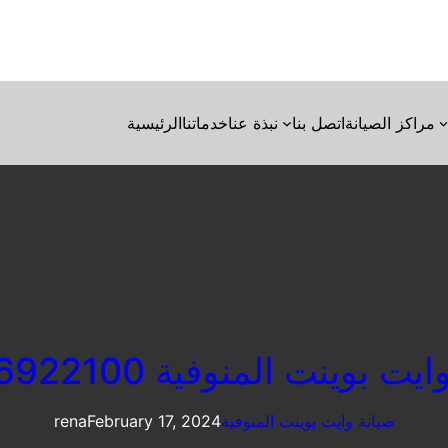
مراكز الصيانة
اتصل بنا
نبذة عنا
خدماتنا
الرئيسية
ت بوينت المنوفية 01096922100
صيانة وايت بوينت المنوفية
February 17, 2024
rena