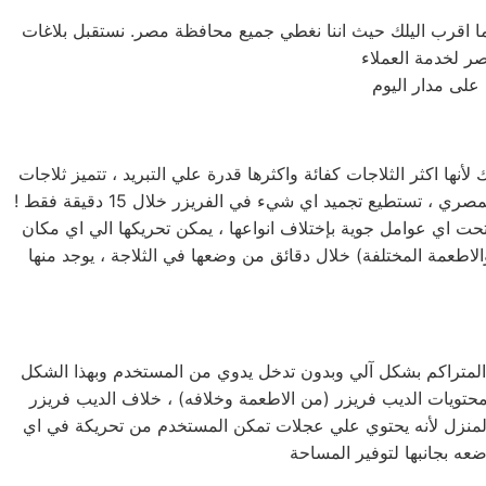
ما اقرب اليلك حيث اننا نغطي جميع محافظة مصر. نستقبل بلاغات
على مدار اليوم
خدمة صيانة ثلاجات وايت بوينت المنوفية تعد ثلاجة وايت بوينت المنوفية من اكثر الثلاجات شهرة واستخداماً في البيوت المصرية ، وذلك لأنها اكثر الثلاجات كفائة واكثرها قدرة علي التبريد ، تتميز ثلاجات
وايت بوينت المنوفية بأحجامها المختلفة فمنها صغيرة الحجم بسعة كبيرة ومنها الكبيرة بسعة اكبر لتناسب جميع متطلبات المستخدم المصري ، تستطيع تجميد اي شيء في الفريزر خلال 15 دقيقة فقط !
وتحت اي عوامل جوية بإختلاف انواعها ، يمكن تحريكها الي اي مكان
الاطعمة المختلفة) خلال دقائق من وضعها في الثلاجة ، يوجد منها
صيانة ديب فريزر وايت بوينت المنوفية يتميز ديب فريزر وايت بوينت المنوفية (الرأسي) بأنة نوفروست وهذا يعني انه يقوم بإذابة الثلج المتراكم بشكل آلي وبدون تدخل يدوي من المستخدم وبهذا الشكل
حتويات الديب فريزر (من الاطعمة وخلافه) ، خلاف الديب فريزر
المنزل لأنه يحتوي علي عجلات تمكن المستخدم من تحريكة في اي