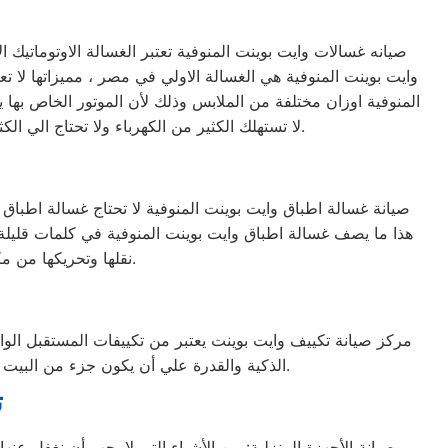
وايت بوينت المنوفية هي الغسالة الاولي في مصر ، مميزاتها لا 
المنوفية اوزان مختلفة من الملابس وذلك لأن الموتور الخاص بها
لا تستهلك الكثير من الكهرباء ولا تحتاج الي الكثير من مواد التنظيف ، لأن البرنامج الخاص بها مصمم ومبرمج بشكل ذكي جداً يجعلها تكون الاختيار الاول للبيت المصري.
نقلها وتحريكها من مكان الي اخر داخل المنزل ويمكنك الاعتماد عليها تماماً في تنظيف الأواني والاطباق بضغطة زر.
الذكية والقدرة علي أن يكون جزء من البيت الذكي (القدرة علي الإتصال بخدمة الواي فاي) والكثير الكثير من المميزات الاخري التي تميزه عن غيرة من التكييفات.
ت
صيانة الأجهزة المنزلية: من الأشياء التي لا يجب أن نغفل عنه