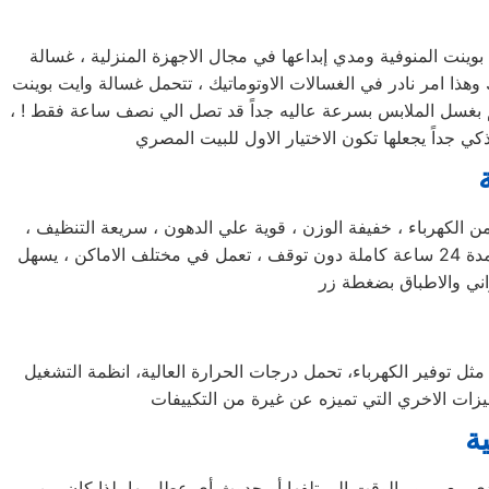
صيانه غسالات وايت بوينت المنوفية تعتبر الغسالة الاوتوماتيك الاولي التي تم إنتاجها في العالم ! ، وذلك دليل علي عراقة شركة وايت بوينت المنوفية ومدي إبداعها في مجال الاجهزة المنزلية ، غسالة
هذا امر نادر في الغسالات الاوتوماتيك ، تتحمل غسالة وايت بوينت
تقم بغسل الملابس بسرعة عاليه جداً قد تصل الي نصف ساعة فقط ! ،
صيانة غسالة اطباق وايت بوينت المنوفية لا تحتاج غسالة اطباق وايت بوينت المنوفية الي الكثير من مواد التنظيف ، لا تستهلك الكثير من الكهرباء ، خفيفة الوزن ، قوية علي الدهون ، سريعة التنظيف ،
هذا ما يصف غسالة اطباق وايت بوينت المنوفية في كلمات قليلة ! ، يمكنها غسل كافة الاطباق خلال فترة وجيزة جداً ، يمكنها العمل لمدة 24 ساعة كاملة دون توقف ، تعمل في مختلف الاماكن ، يسهل
مركز صيانة تكييف وايت بوينت يعتبر من تكييفات المستقبل الواعدة والتي تتصدر قوائم التكييفات العالمية ، من حيث مميزاته الكثيرة مثل توفير الكهرباء، تحمل درجات الحرارة العالية، انظمة التشغيل
ة
 يؤدي مع مرور الوقت إلى تلفها أو حدوث أي عطل بها، لذا كان من