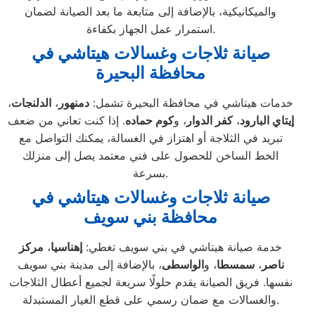
والميكانيكية، بالإضافة إلى متابعة ما بعد الصيانة لضمان
استمرار عمل الجهاز بكفاءة.
صيانة ثلاجات وغسالات هيتاشي في
محافظة البحيرة
خدمات هيتاشي في محافظة البحيرة تشمل:
دمنهور
،
الدلنجات
،
إيتاي البارود
،
كفر الدوار
، و
كوم حماده
. إذا كنت تعاني من ضعف
تبريد في الثلاجة أو اهتزاز في الغسالة، يمكنك التواصل مع
الخط الساخن للحصول على فني معتمد يصل إلى منزلك
بسرعة.
صيانة ثلاجات وغسالات هيتاشي في
محافظة بني سويف
خدمة صيانة هيتاشي في بني سويف تغطي:
إهناسيا
،
مركز
ناصر
،
سمسطا
، و
الواسطى
، بالإضافة إلى مدينة بني سويف
نفسها. فريق الصيانة يقدم حلولًا سريعة لجميع أعطال الثلاجات
والغسالات مع ضمان رسمي على قطع الغيار المستبدلة.