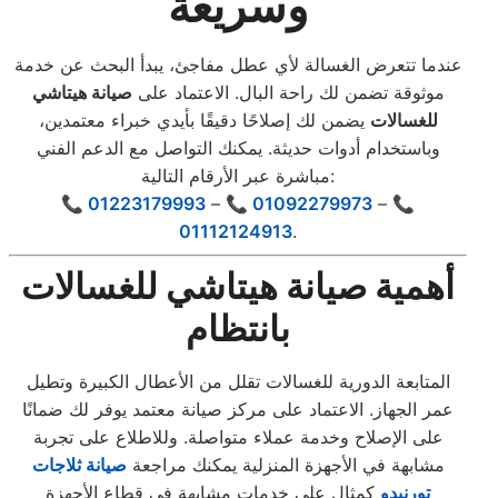
وسريعة
عندما تتعرض الغسالة لأي عطل مفاجئ، يبدأ البحث عن خدمة
موثوقة تضمن لك راحة البال. الاعتماد على
صيانة هيتاشي
للغسالات
يضمن لك إصلاحًا دقيقًا بأيدي خبراء معتمدين،
وباستخدام أدوات حديثة. يمكنك التواصل مع الدعم الفني
مباشرة عبر الأرقام التالية:
📞 01223179993
–
📞 01092279973
–
📞
01112124913
.
أهمية صيانة هيتاشي للغسالات
بانتظام
المتابعة الدورية للغسالات تقلل من الأعطال الكبيرة وتطيل
عمر الجهاز. الاعتماد على مركز صيانة معتمد يوفر لك ضمانًا
على الإصلاح وخدمة عملاء متواصلة. وللاطلاع على تجربة
مشابهة في الأجهزة المنزلية يمكنك مراجعة
صيانة ثلاجات
تورنيدو
كمثال على خدمات مشابهة في قطاع الأجهزة