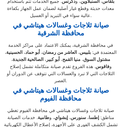
بلقاس
،
السنبلاوين
، و
دكرنس
. جميع الخدمات تتم باستخدام
معدات حديثة وقطع غيار أصلية لضمان عمل الجهاز بكفاءة
عالية سواء في التبريد أو الغسيل.
صيانة ثلاجات وغسالات هيتاشي في
محافظة الشرقية
في محافظة الشرقية، يمكنك الاعتماد على مراكز الخدمة
المعتمدة في:
بلبيس
،
العاشر من رمضان
،
أبو حماد
،
الحسينية
،
مشتول السوق
،
منيا القمح
،
أبو كبير
،
الصالحية الجديدة
،
و
فاقوس
. هذه الفروع تقدم صيانة متكاملة تشمل إصلاح
الثلاجات التي لا تبرد والغسالات التي تتوقف عن الدوران أو
العصر.
صيانة ثلاجات وغسالات هيتاشي في
محافظة الفيوم
صيانة ثلاجات وغسالات هيتاشي في محافظة الفيوم تغطي
مناطق:
إطسا
،
سنورس
،
إبشواي
، و
طامية
. خدمات الصيانة
تشمل الكشف الفوري على الأجهزة، إصلاح الأعطال الكهربائية