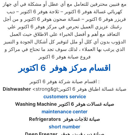
مع فنيين محترفين للتعامل مع أي عطل أو مشكلة في أي جهاز
كهربائي غسالة هوفر 6 اكتوبر – ثلاجة هوفر 6 اكتوبر – ديب
فريزر هوفر 6 اكتوبر – غسالة صحون هوفر 6 اكتوبر و من أجل
رغبتك عزيزي العميل نحرص في مركز هوفر 6 اكتوبر علي
التعاقد مع أهم و أفضل الخبراء علي الاطلاق حيث العمل
الدؤوب بدون أي كلل أو ملل لتوفير كل أشكال الجودة و التميز
الذي يرغب بها العملاء ، لذلك سوف تجد ما تحتاج في مراكز و
فروع صيانة هوفر 6 اكتوبر
اقسام مركز هوفر 6 اكتوبر
اقسام صيانة شركة هوفر 6 اكتوبر :
<strong&gt;صيانة غسالة اطباق هوفر 6 اكتوبر
Dishwasher
customers service
صيانه غسالات هوفر 6 اكتوبر
Washing Machine
maintenance center
صيانة ثلاجات هوفر
Refrigerators
short number
صيانة ديب فريزر هوفر
Deep Freezer