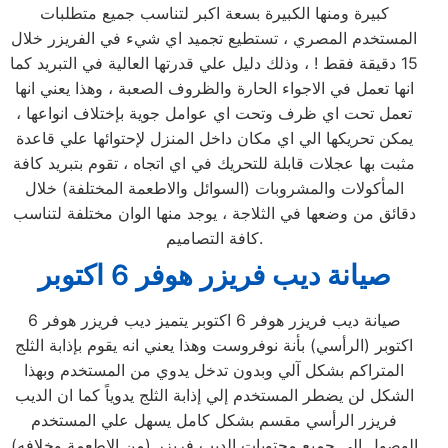
كبيرة ومنها الكبيرة بسعة اكبر لتناسب جميع متطلبات
المستخدم المصري ، تستطيع تجميد اي شيء في الفريزر خلال
15 دقيقة فقط ! ، وذلك دليل علي قدرتها العالية في التبريد كما
انها تعمل في الاجواء الحارة والظروف الصعبة ، وهذا يعني انها
تعمل تحت اي ظرف وتحت اي عوامل جوية بإختلاف انواعها ،
يمكن تحريكها الي اي مكان داخل المنزل لإحتوائها علي قاعدة
مثبت بها عجلات قابلة للتحريك في اي اتجاه ، تقوم بتبريد كافة
المأكولات والمشروبات (السوائل والاطعمة المختلفة) خلال
دقائق من وضعها في الثلاجة ، يوجد منها الوان مختلفة لتناسب
كافة التصاميم.
صيانة ديب فريزر هوفر 6 اكتوبر
صيانة ديب فريزر هوفر 6 اكتوبر يتميز ديب فريزر هوفر 6
اكتوبر (الرأسي) بأنة نوفروست وهذا يعني انه يقوم بإذابة الثلج
المتراكم بشكل آلي وبدون تدخل يدوي من المستخدم وبهذا
الشكل لن يضطر المستخدم إلي إذابة الثلج يدوياً كما ان الديب
فريزر الرأسي مقسم بشكل كامل يسهل علي المستخدم
الوصول الي جميع محتويات الديب فريزر (من الاطعمة وخلافه)