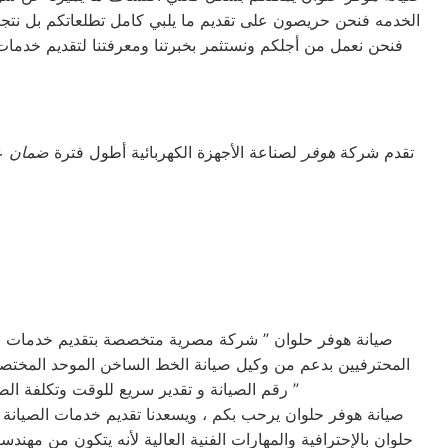
الخدمه فنحن حريصون على تقديم ما يلبي كامل تطلعاتكم بل نتجاز
فنحن نعمل من أجلكم ونستثمر بخبرتنا ومعرفتنا لتقديم خدمات 
تقدم شركة
هوفر
لصناعة الأجهزة الكهربائية أطول فترة
ضمان
عل
صيانة هوفر حلوان ” شركة مصرية متخصصة بتقديم خدمات الص
المحترفيين بدعم من وكيل صيانة الخط الساخن الموحد المختصر 
رقم الصيانة و تقدير سريع للوقت وتكلفة الصيانه لضمان خدمة صيانه خالية من القلق و دون أي مفاجآت ، بالأضافة تقديم خدمة عملاء مميزة من البداية إلى النهاية ”
صيانة هوفر حلوان يرحب بكم ، ويسعدنا تقديم خدمات الصيانة ا
حلوان بالإحترافية والمهارات الفنية العالية لأنه يتكون من م