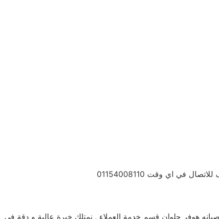
في اي وقت 01154008110
انه هوفر حلوان قسم خدمة العملاء . نمتلك خبرة عالية و دقة في