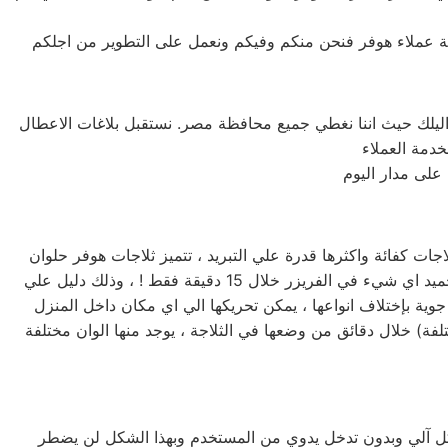
مة عملاء هوفر فنحن منكم وفيكم ونعمل على التطوير من اجلكم
اليلك حيث اننا نغطي جميع محافظة مصر. نستقبل بلاغات الاعطال
على مدار اليوم
جات كفائة واكثرها قدرة علي التبريد ، تتميز ثلاجات هوفر حلوان
بأحجامها المختلفة فمنها صغيرة الحجم بسعة كبيرة ومنها الكبيرة بسعة اكبر لتناسب جميع متطلبات المستخدم المصري ، تستطيع تجميد اي شيء في الفريزر خلال 15 دقيقة فقط ! ، وذلك دليل علي
جوية بإختلاف انواعها ، يمكن تحريكها الي اي مكان داخل المنزل
تلفة) خلال دقائق من وضعها في الثلاجة ، يوجد منها الوان مختلفة
بشكل آلي وبدون تدخل يدوي من المستخدم وبهذا الشكل لن يضطر