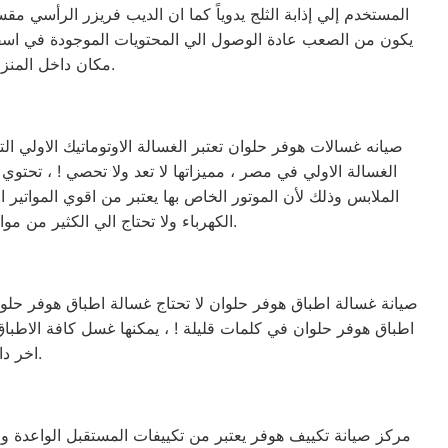
المستخدم إلي إذابة الثلج يدوياً كما ان الديب فريزر الرأسي
يكون من الصعب عادة الوصول الي المحتويات الموجودة في اسفل
مكان داخل المنزل ولا يأخذ مساحه كبيره لأنه في عرض الثلاجة تقريباً ويمكن وضعه بجانبها لتوفير المساحة.
صيانه غسالات هوفر حلوان تعتبر الغسالة الاوتوماتيك الاولي ا
الغسالة الاولي في مصر ، مميزاتها لا تعد ولا تحصي ! ، تحت
الملابس وذلك لأن الموتور الخاص بها يعتبر من اقوي المواتير
الكهرباء ولا تحتاج الي الكثير من مواد التنظيف ، لأن البرنامج الخاص بها مصمم ومبرمج بشكل ذكي جداً يجعلها تكون الاختيار الاول للبيت المصري.
صيانة غسالة اطباق هوفر حلوان لا تحتاج غسالة اطباق هوفر حلوان
اخر داخل المنزل ويمكنك الاعتماد عليها تماماً في تنظيف الأواني والاطباق بضغطة زر.
مركز صيانة تكييف هوفر يعتبر من تكييفات المستقبل الواعدة والت