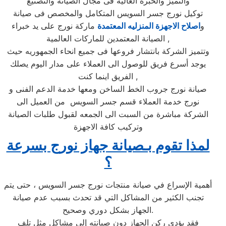
والتميز والخبرة العاليه فى مجال الصيانة والتصنيع
توكيل نورج جسر السويس المتكامل والمخصص فى صيانة
و
اصلاح الاجهزة المنزليه المعتمدة
ماركة نورج على يد خبراء
الصيانة المعتمدين للماركات العالمية ,
وتتميز الشركة بانتشار فروعها فى جميع انحاء الجمهوريه حيث
يوجد أسرع فريق للوصول الى العملاء على مدار اليوم يصلك
الفريق اينما كنت ,
صيانة نورج جروب الخط الساخن ومعها خدمة الدعم الفنى و
نورج خدمة العملاء قسم جسر السويس من العميل الى
الشركة مباشرة من السبت الى الجمعه لقبول طلبات الصيانة
وتركيب كافة الاجهزة
لمذا تقوم بـصيانة جهاز نورج بسرعة
؟
أهمية الإسراع في صيانة منتجات نورج جسر السويس ، حتى يتم
تجنب الكثير من المشاكل التي قد تحدث بسبب عدم صيانة
الجهاز بشكل دوري وصحيح.
فقد يؤدي ركن الجهاز دون صيانته إلى مشاكل مثل تلف