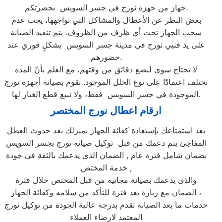
جهاز من جهزة نورج في جسر السويس بحضرتكم.
بغض النظر عن الأعطال والمشاكل التي تواجهها، يجب عدم
سحب الجهاز تحت أي ظرف من الظروف. يتم تنفيذ الصيانة
على يد فنيي نورج في مدينة جسر السويس بشكلٍ فوري عند
حضورهم.
لا تحتاج سوى لبضع دقائق من وقتهم، مع العلم بأنّ المدة
تختلف اعتمادًا على نوع الخلل الموجود. نقوم بصيانة أجهزة نورج
الموجودة في جسر السويس فقط، ولا نبيع قطع الغيار لها.
ارقام اعطال نورج المختصر
بعد استمتاعك بإستعادة كفائة الجهاز بمنزلك بعد حدوث العطل
المفاجئ يتم دعمك من قبل توكيل صيانه نورج بجسر السويس
بضمان شامل فترة عام , الضمان الذى يدعمك بالثقة فى جودة
خدمة المختص ,
والذى يدعمك بصيانة مجانيه من قبل المختص خلال فترة
الضمان مع زيارة بعد فترة للتأكد من سلامه وكفائة الجهاز ،
خدمات ما بعد الصيانة تقدم بدرجة عالية الجودة من توكيل نورج
المعتمد لارضاء العملاء