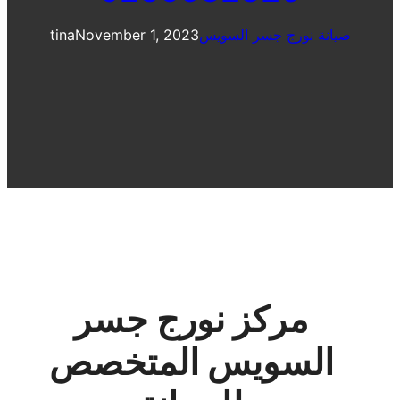
صيانة نورج جسر السويس
November 1, 2023
tina
مركز نورج جسر
السويس المتخصص