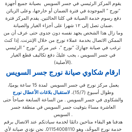
يقوم المركز الرئيسي في جسر السويس بصيانة جميع أجهزة
“نورج ” الموجودة في فترة الضمان أو خارجها، وعلى الزبائن
دفع رسوم خدمة الصيانة في كلتا الحالتين. يقدم المركز فترة
ضمان تصل إلى ١٢ شهرا على أجزاء الغيار والصيانة.
وما زال هذا الشخص يجهد نفسه دون جدوى حتى عرف أن من
الممكن الاتصال بخدمة عملاء نورج من خلال الإنترنت. إذا كنتَ
ترغب في صيانة جهازِكَ “نورج “، عبر مركزِ “نورج ” الرئيسي
في جسر السويس ، يجب عليكَ دفع تكاليف قطع الغيار
(الأصلية).
ارقام شكاوي صيانة نورج جسر السويس
يعمل مركز نورج في جسر السويس لمدة 15 ساعة يوميًا،
وطوال أسبوع (15/7)،
لاستقبال بلاغات الأعطال نورج
والشكاوى في جسر السويس . من الساعة السابعة صباحاً حتى
العاشرة مساءً بتوقيت جسر السويس في منطقة جسر
السويس .
هدفنا هو البقاء متاحين دائمًا لخدمة سيادتكم عند الاتصال برقم
خدمة نورج الموحَّد، وهو 01154008110. نحن نؤدي صيانة لأي