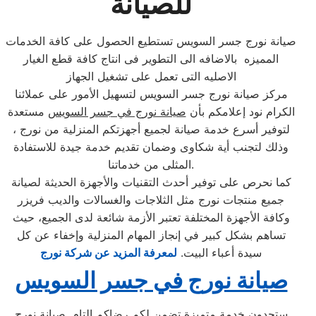
للصيانة
صيانة نورج جسر السويس تستطيع الحصول على كافة الخدمات
المميزه بالاضافه الى التطوير فى انتاج كافة قطع الغيار
الاصليه التى تعمل على تشغيل الجهاز
مركز صيانة نورج جسر السويس لتسهيل الأمور على عملائنا
الكرام نود إعلامكم بأن
صيانة نورج في جسر السويس
مستعدة
لتوفير أسرع خدمة صيانة لجميع أجهزتكم المنزلية من نورج ،
وذلك لتجنب أية شكاوى وضمان تقديم خدمة جيدة للاستفادة
المثلى من خدماتنا.
كما نحرص على توفير أحدث التقنيات والأجهزة الحديثة لصيانة
جميع منتجات نورج مثل الثلاجات والغسالات والديب فریزر
وكافة الأجهزة المختلفة تعتبر الأزمة شائعة لدى الجميع، حيث
تساهم بشكل كبير في إنجاز المهام المنزلية وإخفاء عن كل
سيدة أعباء البيت.
لمعرفة المزيد عن شركة نورج
صيانة نورج في جسر السويس
ستجدون خدمة متميزة تضمن لكم رضاكم التام. صيانة نورج