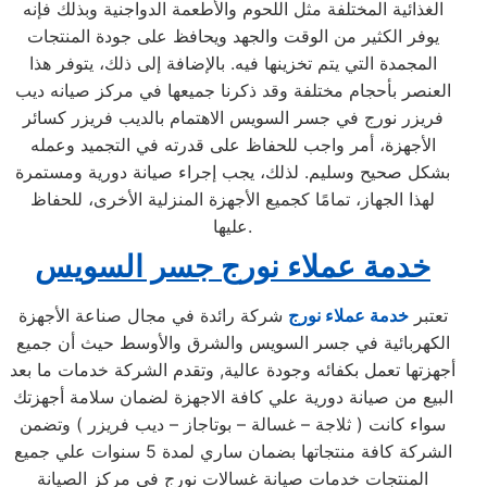
الغذائية المختلفة مثل اللحوم والأطعمة الدواجنية وبذلك فإنه
يوفر الكثير من الوقت والجهد ويحافظ على جودة المنتجات
المجمدة التي يتم تخزينها فيه. بالإضافة إلى ذلك، يتوفر هذا
العنصر بأحجام مختلفة وقد ذكرنا جميعها في مركز صيانه ديب
فريزر نورج في جسر السويس الاهتمام بالديب فريزر كسائر
الأجهزة، أمر واجب للحفاظ على قدرته في التجميد وعمله
بشكل صحيح وسليم. لذلك، يجب إجراء صيانة دورية ومستمرة
لهذا الجهاز، تمامًا كجميع الأجهزة المنزلية الأخرى، للحفاظ
عليها.
خدمة عملاء نورج جسر السويس
تعتبر
خدمة عملاء نورج
شركة رائدة في مجال صناعة الأجهزة
الكهربائية في جسر السويس والشرق والأوسط حيث أن جميع
أجهزتها تعمل بكفائه وجودة عالية, وتقدم الشركة خدمات ما بعد
البيع من صيانة دورية علي كافة الاجهزة لضمان سلامة أجهزتك
سواء كانت ( ثلاجة – غسالة – بوتاجاز – ديب فريزر ) وتضمن
الشركة كافة منتجاتها بضمان ساري لمدة 5 سنوات علي جميع
المنتجات خدمات صيانة غسالات نورج في مركز الصيانة