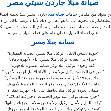
صيانة
ميلا
جاردن سيتي
مصر
 عن سوانا من مقدمي خدمات
صيانه ميلا
جاردن سيتي منذ لحظة اتصالكم
عاتكم بل نتجازها إلى ما هو أبعد من ذلك لأننا لا نرضى بأقل من ذل
تقديم خدمات صيانة ميلا . حيث أننا نهتم بأدق التفاصيل بداية من ال
على اعطاء العميل ضمان عام على قطع الغيار والصيانة
صيانة ميلا مصر
“جودة تلامس الإتقان: توكيل ميلا يضمن الصيانة الممتازة”
“خبراء في العناية: توكيل ميلا يضمن أداء الأجهزة بأمان”
“ثقة وجودة: توكيل ميلا يوفر صيانة مضمونة للأجهزة”
“تميز في الخدمة: توكيل ميلا يضمن الأداء الأمثل لجميع الأجهزة”
“إصلاح بدقة: توكيل ميلا يقدم حلولاً فورية وموثوقة للمشاكل”
“جاهزية للأفضل: توكيل ميلا يوفر الصيانة المتميزة لأجهزتك”
“ضمان الجودة: توكيل ميلا يحافظ على أداء أجهزتك بكفاءة”
“خبرة مثبتة: توكيل ميلا يوفر الخدمات الاحترافية لعملائه”
“راحة البال والأمان: توكيل ميلا يضمن سلامة أجهزتك وأدائها”
“ثقة تدوم: توكيل ميلا يقدم الصيانة الموثوقة لجميع أجهزتك”