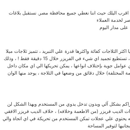
 اقرب اليلك حيث اننا نغطي جميع محافظة مصر. نستقبل بلاغات
على مدار اليوم
ثر الثلاجات كفائة واكثرها قدرة علي التبريد ، تتميز ثلاجات ميلا
جاردن سيتي بأحجامها المختلفة فمنها صغيرة الحجم بسعة كبيرة ومنها الكبيرة بسعة اكبر لتناسب جميع متطلبات المستخدم المصري ، تستطيع تجميد اي شيء في الفريزر خلال 15 دقيقة فقط ! ، وذلك
ي عوامل جوية بإختلاف انواعها ، يمكن تحريكها الي اي مكان داخل
مة المختلفة) خلال دقائق من وضعها في الثلاجة ، يوجد منها الوان
لمتراكم بشكل آلي وبدون تدخل يدوي من المستخدم وبهذا الشكل لن
ت الديب فريزر (من الاطعمة وخلافه) ، خلاف الديب فريزر الافقي
نه يحتوي علي عجلات تمكن المستخدم من تحريكة في اي اتجاة والي