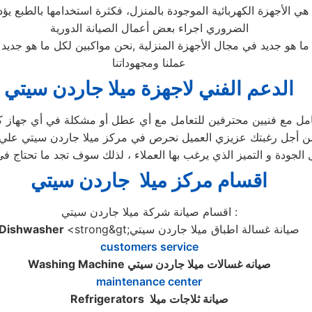
ا هي الأجهزة الكهربائية الموجودة بالمنزل، فكثرة استخدامها بالطبع
الضروري اجراء بعض أعمال الصيانة الدورية
 ما هو جديد في مجال الأجهزة المنزلية ,نحن مواكبين لكل ما هو جد
عملنا ومجهوداتنا
الدعم الفني لاجهزة ميلا جاردن سيتي
عامل مع فنيين محترفين للتعامل مع أي عطل أو مشكلة في أي جهاز كه
ن أجل رغبتك عزيزي العميل نحرص في مركز ميلا جاردن سيتي علي ال
الجودة و التميز الذي يرغب بها العملاء ، لذلك سوف تجد ما تحتاج ف
اقسام مركز ميلا جاردن سيتي
اقسام صيانة شركة ميلا جاردن سيتي :
<strong&gt;صيانة غسالة اطباق ميلا جاردن سيتي
Dishwasher
customers service
صيانه غسالات ميلا جاردن سيتي
Washing Machine
maintenance center
صيانة ثلاجات ميلا
Refrigerators