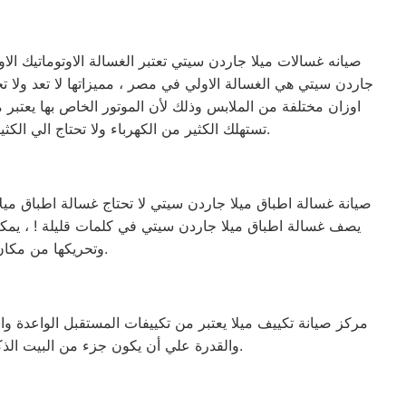
صيانه غسالات ميلا جاردن سيتي تعتبر الغسالة الاوتوماتيك الا
جاردن سيتي هي الغسالة الاولي في مصر ، مميزاتها لا تعد ولا 
اوزان مختلفة من الملابس وذلك لأن الموتور الخاص بها يعتبر
تستهلك الكثير من الكهرباء ولا تحتاج الي الكثير من مواد التنظيف ، لأن البرنامج الخاص بها مصمم ومبرمج بشكل ذكي جداً يجعلها تكون الاختيار الاول للبيت المصري.
صيانة غسالة اطباق ميلا جاردن سيتي لا تحتاج غسالة اطباق ميلا
وتحريكها من مكان الي اخر داخل المنزل ويمكنك الاعتماد عليها تماماً في تنظيف الأواني والاطباق بضغطة زر.
مركز صيانة تكييف ميلا يعتبر من تكييفات المستقبل الواعدة وال
والقدرة علي أن يكون جزء من البيت الذكي (القدرة علي الإتصال بخدمة الواي فاي) والكثير الكثير من المميزات الاخري التي تميزه عن غيرة من التكييفات.