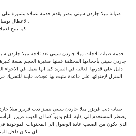
صيانة ميلا جاردن سيتي مصر يقدم خدمة عملاء متميزة على مد
الاعطال يوميا من الساعة التاسعة صباحا حتى التاسعة مساء من خلال الرقم المختصر لخدمة العملاء.
كما يتيح لعم
خدمة صيانة ثلاجات ميلا جاردن سيتي تعد ثلاجة ميلا جاردن سيتي 
دليل علي قدرتها العالية في التبريد كما انها تعمل في الاجوا
المنزل لإحتوائها علي قاعدة مثبت بها عجلات قابلة للتحريك في 
صيانة ديب فريزر ميلا جاردن سيتي يتميز ديب فريزر ميلا جارد
يضطر المستخدم إلي إذابة الثلج يدوياً كما ان الديب فريزر ا
الذي يكون من الصعب عادة الوصول الي المحتويات الموجودة في 
اي مكان داخل المنزل ولا يأخذ مساحه كبيره لأنه في عرض الثلاجة تقريباً ويمكن وضعه بجانبها لتوفير المساحة.