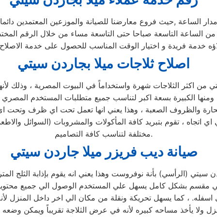
ار الساعة ,حيث فروع معارضنا للصيانة والموزعين المعتمدين دائما
لاؤه خدمة فريدة و اختيار الوقت المناسب للحصول على خدمة الاصلاح 
اصلاح ثلاجات ميلا بجاردن سيتي
من اكثر الثلاجات شهرة واستخداماً في البيوت المصرية ، وذلك لأنها اك
ء الحارة والظروف الصعبة ، وهذا يعني انها تعمل تحت اي ظرف وتحت ا
اي اتجاه ، تقوم بتبريد كافة المأكولات والمشروبات (السوائل والاطع
مختلفة لتناسب كافة التصاميم.
صيانة ديب فريزر ميلا جاردن سيتي
ن سيتي (الرأسي) بأنة نوفروست وهذا يعني انه يقوم بإذابة الثلج ا
لرأسي مقسم بشكل كامل يسهل علي المستخدم الوصول الي جميع محتويا
اسفله. ، كما يسهل تحريكة ونقلة من مكان الي اخر داخل المنزل لأ