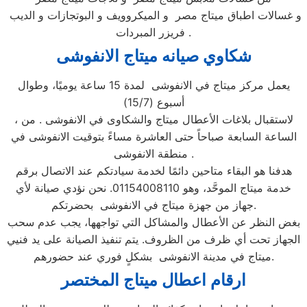
و غسالات اطباق ميتاج مصر و الميكروويف و البوتجازات و الديب
فريزر المبردات .
شكاوي صيانه ميتاج
الانفوشى
يعمل مركز ميتاج في الانفوشى لمدة 15 ساعة يوميًا، وطوال
أسبوع (15/7)
، لاستقبال بلاغات الأعطال ميتاج والشكاوى في الانفوشى . من
الساعة السابعة صباحاً حتى العاشرة مساءً بتوقيت الانفوشى في
منطقة الانفوشى .
هدفنا هو البقاء متاحين دائمًا لخدمة سيادتكم عند الاتصال برقم
خدمة ميتاج الموحَّد، وهو 01154008110. نحن نؤدي صيانة لأي
جهاز من جهزة ميتاج في الانفوشى بحضرتكم.
بغض النظر عن الأعطال والمشاكل التي تواجهها، يجب عدم سحب
الجهاز تحت أي ظرف من الظروف. يتم تنفيذ الصيانة على يد فنيي
ميتاج في مدينة الانفوشى بشكلٍ فوري عند حضورهم.
ارقام اعطال ميتاج
المختصر