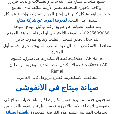
جميع منتجات ميتاج مثل الثلاجات والغسالات والديب فریزر
وكافة الأجهزة المختلفة تعتبر الأزمة شائعة لدى الجميع،
حيث تساهم بشكل كبير في إنجاز المهام المنزلية وإخفاء عن كل
سيدة أعباء البيت.
لمعرفة المزيد عن شركة ميتاج
يتم طلب الصيانة عن طريق رقم توكيل ميتاج الموحد
0235699066 أو الموقع الالكترونى او الارقام المبينة بالموقع .
يتم خلال دقائق تسجيل الطلب ويتابع مندوب خاص
محافظة الاسكندرية، جمال عبد الناصر، السيوف بحري، قسم أول
المنتزة
Qesm AR Ramel
محافظة الاسكندرية حى شرق، فلمنج،
Qesm AR
محافظه الاسكندرية، دنا الجديدة وعزبة الوسطان،
Ramel
محافظة الاسكندرية، قطاع مريوط، ثانى العامرية
صيانة ميتاج
في الانفوشى
ستجدون خدمة متميزة تضمن لكم رضاكم التام. صيانة ميتاج في
الانفوشى لا يتعلق الأمر بالأجهزة فحسب بل نحن نقوم بالعديد من
الخدمات المنزلية اغتنموا هذه الفرصة المحدودة و
اتصلوا بصيانة