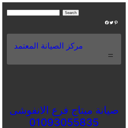
Skip
to
S
Search
content
e
Facebook
Twitter
Pinterest
a
r
c
مركز الصيانة المعتمد
h
صيانة ميتاج فرع الانفوشى
01093055835