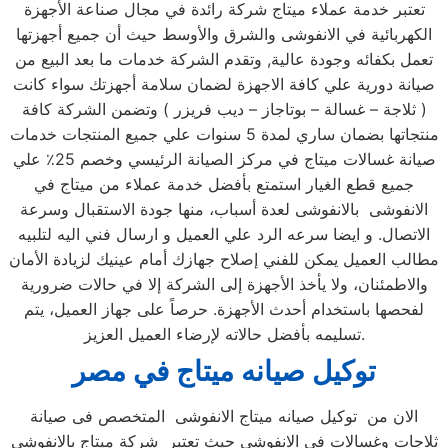
تعتبر خدمة عملاء ميتاج شركة رائدة في مجال صناعة الأجهزة
الكهربائية في الانفوشى والشرق والأوسط حيث أن جميع أجهزتها
تعمل بكفائه وجودة عالية, وتقدم الشركة خدمات ما بعد البيع من
صيانة دورية علي كافة الاجهزة لضمان سلامة أجهزتك سواء كانت
( ثلاجة – غسالة – بوتاجاز – ديب فريزر ) وتضمن الشركة كافة
منتجاتها بضمان ساري لمدة 5 سنوات علي جميع المنتجات خدمات
صيانة غسالات ميتاج في مركز الصيانة الرئيسي وخصم 25٪ علي
جميع قطع الغيار استمتع بأفضل خدمة عملاء من ميتاج في
الانفوشى بالانفوشى لعدة أسباب، منها جودة الاستقبال وسرعة
الاتصال. و ايضا سرعه الرد علي العميل و ارسال فني اليه لتلبيه
مطالب العميل يمكن للفني إصلاح جهازك أمام عينيك لزيادة الأمان
والاطمئنان، ولا يأخذ الأجهزة إلى الشركة إلا في حالات ضرورية
لفحصها باستخدام أحدث الأجهزة. حرصاً على جهاز العميل، يتم
تسليمه بأفضل حالاته لإرضاء العميل العزيز.
توكيل صيانه ميتاج
في مصر
الان من توكيل صيانه ميتاج الانفوشى المتخصص فى صيانة
ثلاجات وغسالات فى الانفوشى حيث تعتبر شركة ميتاج بالانفوشى