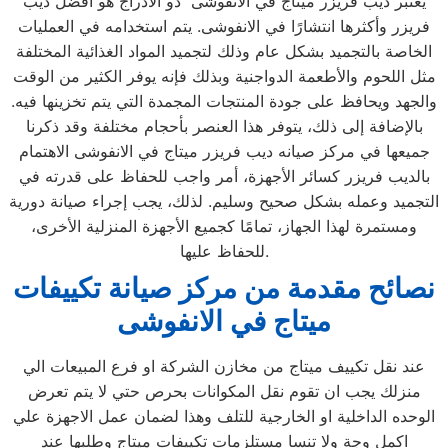
يعتبر ديب فريزر ميتاج في الانفوشى ذو الأدراج هو أفضل ديب
فريزر وأكثرها انتشارًا في الانفوشى. يتم استخدامه في العمليات
الخاصة بالتجميد بشكل عام وذلك لتجميد المواد الغذائية المختلفة
مثل اللحوم والأطعمة الدواجنية وبذلك فإنه يوفر الكثير من الوقت
والجهد ويحافظ على جودة المنتجات المجمدة التي يتم تخزينها فيه.
بالإضافة إلى ذلك، يتوفر هذا العنصر بأحجام مختلفة وقد ذكرنا
جميعها في مركز صيانه ديب فريزر ميتاج في الانفوشى الاهتمام
بالديب فريزر كسائر الأجهزة، أمر واجب للحفاظ على قدرته في
التجميد وعمله بشكل صحيح وسليم. لذلك، يجب إجراء صيانة دورية
ومستمرة لهذا الجهاز، تمامًا كجميع الأجهزة المنزلية الأخرى،
للحفاظ عليها.
نصائح مقدمة من مركز صيانة تكييفات
ميتاج في الانفوشى
عند نقل تكييف ميتاج من مخازن الشركة او فرع المبيعات الي
منزلك يجب ان تقوم نقل المكوانات بحرص حتي لا يتم تعرض
الوحده الداخلية او الخارجية للتلف وهذا لضمان عمل الاجهزة علي
اكمل وجة ولا تنسا مستلزمات تكييفات ميتاج وطلبها عند