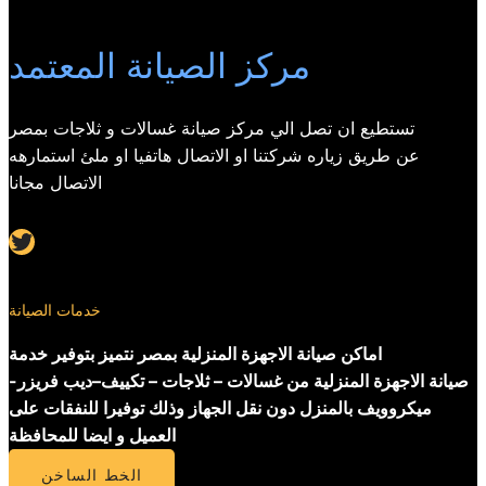
مركز الصيانة المعتمد
تستطيع ان تصل الي مركز صيانة غسالات و ثلاجات بمصر
عن طريق زياره شركتنا او الاتصال هاتفيا او ملئ استمارهه
الاتصال مجانا
Twitter
خدمات الصيانة
اماكن صيانة الاجهزة المنزلية بمصر نتميز بتوفير خدمة
صيانة الاجهزة المنزلية من غسالات – ثلاجات – تكييف–ديب فريزر-
ميكروويف بالمنزل دون نقل الجهاز وذلك توفيرا للنفقات على
العميل و ايضا للمحافظة
الخط الساخن