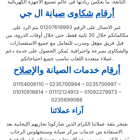
التابعة، ما يعكس ريادتها في عالم تصنيع الأجهزة الكهربائية.
أرقام
شكاوى
صي
ا
ن
ة ال جي
عبر الاتصال على الرقم 01207619993 يتم الرد على
مكالماتكم خلال 30 ثانية فقط، حتى خلال أوقات الذروة، من
قبل فريق مؤهل ومدرب للتعامل مع جميع الاستفسارات
والشكاوى بسرعة واحترافية. يُمكن الحصول على خدمة دعم
عملاء متعددة اللغات تناسب جميع احتياجاتكم.
أ
ر
ق
ام خدمات الصيانة
و
ال
إصل
اح
01154008110 – 0235700994 – 0235700997 –
01010916814 – 01112124913 – 01092279973 –
0235699066
آراء عملائنا
نفتخر بثقة عملائنا الكرام الذين شاركونا تجاربهم الإيجابية بعد
الاستفادة من خدمات مركز صيانة وستنجهلوس الرحاب.
يُشيد الكثير منهم بسرعة الاستجابة وجودة الصيانة والدقة في