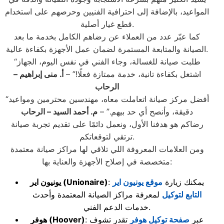
المواعيد، بالإضافة إلى احترافية الفنيين وحرصهم على استخدام
قطع غيار أصلية.
كما عبّر عدد من العملاء عن رضاهم الكامل بخدمة ما بعد
الصيانة والمتابعة المستمرة لضمان عمل الأجهزة بكفاءة عالية.
“طلبت صيانة للغسالة، وجاء الفني في نفس اليوم، الجهاز
اشتغل بكفاءة تانية، خدمة ممتازة فعلًا!” –
أ. منى إبراهيم –
الرحاب
“أفضل مركز صيانة اتعاملت معاه، مهندسين محترمين ومواعيد
دقيقة، وأنصح أي حد بيهم.” –
م. أحمد السيد – الرحاب
رضاكم هو هدفنا الأول، ونعمل دائمًا على تقديم تجربة صيانة
ترتقي لتوقعاتكم.
ومن العلامات المعروفة اللي تلاقي لها مراكز صيانة معتمدة
متخصصة في إصلاح الأجهزة والعناية بها:
: يمكنك زيارة
موقع يونيون اير
(Unionaire)
يونيون اير
التابع لتوكيل
لمعرفة مراكز الصيانة المعتمدة وأحدث
خدمات الدعم الفني.
: عبر
صفحة توكيل هوفر
تقدر تشوف
(Hoover)
هوفر