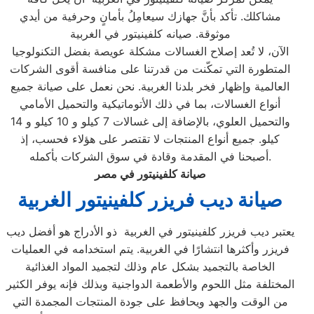
مشاكلك. تأكد بأنَّ جهازك سيعامِلُ بأمانٍ وحرفية من أيدي
موثوقة. صيانه كلفينيتور في الغربية
الآن، لا تُعد إصلاح الغسالات مشكلة عويصة بفضل التكنولوجيا
المتطورة التي تمكّنت من قدرتنا على منافسة أقوى الشركات
العالمية وإظهار فخر بلدنا الغربية. نحن نعمل على صيانة جميع
أنواع الغسالات، بما في ذلك الأتوماتيكية والتحميل الأمامي
والتحميل العلوي، بالإضافة إلى غسالات 7 كيلو و 10 كيلو و 14
كيلو. جميع أنواع المنتجات لا تقتصر على هؤلاء فحسب، إذ
أصبحنا في المقدمة وقادة في سوق الشركات بأكمله.
صيانة كلفينيتور في مصر
صيانة ديب فريزر كلفينيتور
الغربية
يعتبر ديب فريزر كلفينيتور في الغربية ذو الأدراج هو أفضل ديب
فريزر وأكثرها انتشارًا في الغربية. يتم استخدامه في العمليات
الخاصة بالتجميد بشكل عام وذلك لتجميد المواد الغذائية
المختلفة مثل اللحوم والأطعمة الدواجنية وبذلك فإنه يوفر الكثير
من الوقت والجهد ويحافظ على جودة المنتجات المجمدة التي