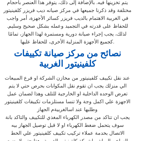
يتم تخزينها فيه. بالإضافة إلى ذلك، يتوفر هذا العنصر بأحجام
مختلفة وقد ذكرنا جميعها في مركز صيانه ديب فريزر كلفينيتور
في الغربية الاهتمام بالديب فريزر كسائر الأجهزة، أمر واجب
للحفاظ على قدرته في التجميد وعمله بشكل صحيح وسليم.
لذلك، يجب إجراء صيانة دورية ومستمرة لهذا الجهاز، تمامًا
كجميع الأجهزة المنزلية الأخرى، للحفاظ عليها.
نصائح من مركز صيانة تكييفات
كلفينيتور الغربية
عند نقل تكييف كلفينيتور من مخازن الشركة او فرع المبيعات
الي منزلك يجب ان تقوم نقل المكوانات بحرص حتي لا يتم
تعرض الوحده الداخلية او الخارجية للتلف وهذا لضمان عمل
الاجهزة علي اكمل وجة ولا تنسا مستلزمات تكييفات كلفينيتور
وطلبها عند اسالغربيةم الجهاز
يجب ان تتاكد من مصدر الكهرباء المغذي للتكييف والتاكد بانة
سوف يتحمل ضغط الكهرباء او لا قبل توصيل الجهاز بيه
الاتصال بخدمة عملاء تركيب تكييف كلفينيتور علي الخط
الساخن المباشر لشركة كلفينيتور الغربية وهذا حتي لا يضيع