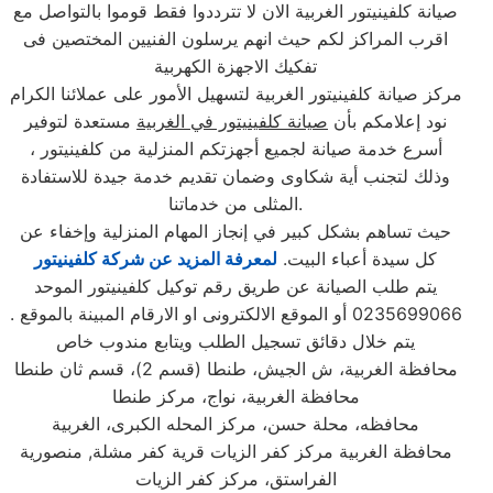
صيانة كلفينيتور الغربية الان لا تترددوا فقط قوموا بالتواصل مع
اقرب المراكز لكم حيث انهم يرسلون الفنيين المختصين فى
تفكيك الاجهزة الكهربية
مركز صيانة كلفينيتور الغربية لتسهيل الأمور على عملائنا الكرام
نود إعلامكم بأن
صيانة كلفينيتور في الغربية
مستعدة لتوفير
أسرع خدمة صيانة لجميع أجهزتكم المنزلية من كلفينيتور ،
وذلك لتجنب أية شكاوى وضمان تقديم خدمة جيدة للاستفادة
المثلى من خدماتنا.
حيث تساهم بشكل كبير في إنجاز المهام المنزلية وإخفاء عن
كل سيدة أعباء البيت.
لمعرفة المزيد عن شركة كلفينيتور
يتم طلب الصيانة عن طريق رقم توكيل كلفينيتور الموحد
0235699066 أو الموقع الالكترونى او الارقام المبينة بالموقع .
يتم خلال دقائق تسجيل الطلب ويتابع مندوب خاص
محافظة الغربية، ش الجيش، طنطا (قسم 2)، قسم ثان طنطا
محافظة الغربية، نواج، مركز طنطا
محافظه، محلة حسن، مركز المحله الكبرى، الغربية
محافظة الغربية مركز كفر الزيات قرية كفر مشلة, منصورية
الفراستق، مركز كفر الزيات