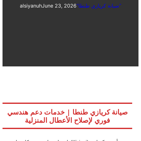
“صيانة كريازي طنطا”
June 23, 2026
alsiyanuh
صيانة كريازي طنطا | خدمات دعم هندسي
فوري لإصلاح الأعطال المنزلية