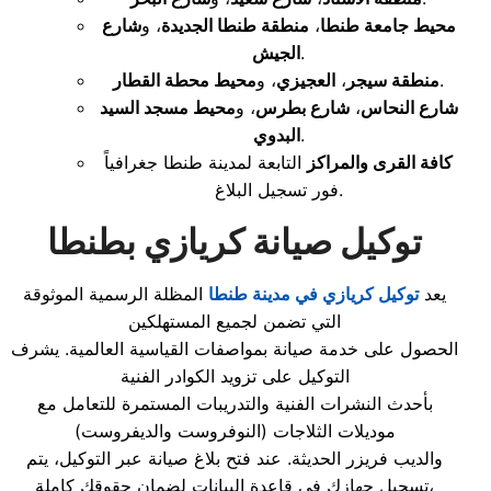
محيط جامعة طنطا
،
منطقة طنطا الجديدة
، و
شارع
.
الجيش
.
منطقة سيجر
،
العجيزي
، و
محيط محطة القطار
شارع النحاس
،
شارع بطرس
، و
محيط مسجد السيد
.
البدوي
كافة القرى والمراكز
التابعة لمدينة طنطا جغرافياً
فور تسجيل البلاغ.
توكيل صيانة كريازي بطنطا
يعد
توكيل كريازي في مدينة طنطا
المظلة الرسمية الموثوقة
التي تضمن لجميع المستهلكين
الحصول على خدمة صيانة بمواصفات القياسية العالمية. يشرف
التوكيل على تزويد الكوادر الفنية
بأحدث النشرات الفنية والتدريبات المستمرة للتعامل مع
موديلات الثلاجات (النوفروست والديفروست)
والديب فريزر الحديثة. عند فتح بلاغ صيانة عبر التوكيل، يتم
تسجيل جهازك في قاعدة البيانات لضمان حقوقك كاملة،