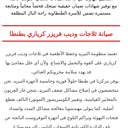
مع توفير شهادات ضمان حقيقية تمنحك فحصاً مجانياً ومتابعة
مستمرة تضمن للأسرة الطنطاوية راحة البال المطلقة.
صيانة ثلاجات وديب فريزر كريازي بطنطا
تعتمد منظومة التبريد وحفظ الأطعمة في ثلاجات وديب فريزر
كريازي على القوة والتحمل والاتساع، ولأن أي خلل مفاجئ بها
قد يهدد سلامة مخزونكم الغذائي،
يوفر مركزنا في طنطا حلولاً فورية وحاسمة لأجهزة التبريد. نحن
متخصصون في إصلاح مشاكل ضعف التبريد، شحن غاز الفريون
بالمعايير القياسية، وتغيير الكومبريسور (الموتور) التالف بقطع
أصلية. كما يتولى مهندسونا معالجة مشاكل السدد وانسداد
فتحات التهوئة وتراكم الثلوج في أجهزة النوفروست الناتجة عن
تلف الدائرة الكهربائية (السخان، التايمر، الثرموديسك)،