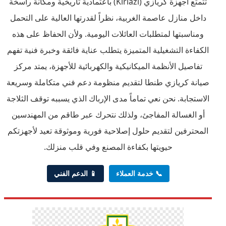
تتمتع أجهزة كريازي (Kiriazi) باعتمادية تاريخية ومكانة راسخة
داخل منازل عاصمة الغربية، نظراً لقدرتها العالية على التحمل
ومناسبتها لمتطلبات العائلات اليومية. ولأن الحفاظ على هذه
الكفاءة التشغيلية المتميزة يتطلب عناية فائقة وخبرة فنية تفهم
تفاصيل الأنظمة الميكانيكية والكهربائية للأجهزة، يمتد مركز
صيانة كريازي طنطا لتقديم منظومة دعم فني متكاملة وسريعة
الاستجابة. نحن نعي تماماً مدى الإرباك الذي يسببه توقف الثلاجة
أو الغسالة المفاجئ، ولذلك نتحرك عبر طاقم من المهندسين
المحترفين لتقديم حلول إصلاحية فورية وموثوقة تعيد لأجهزتكم
حيويتها بكفاءة المصنع وفي قلب منزلك.
📞 خدمة العملاء
📱 الدعم الفني