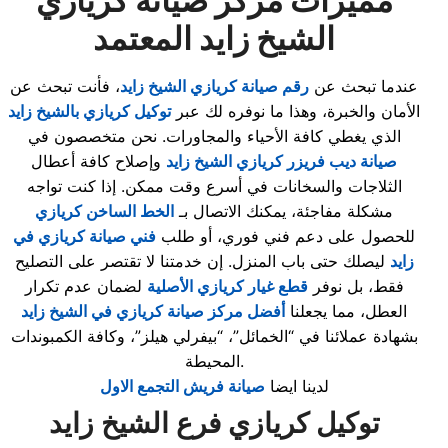
مميزات مركز صيانة كريازي
الشيخ زايد المعتمد
عندما تبحث عن
رقم صيانة كريازي الشيخ زايد
، فأنت تبحث عن
الأمان والخبرة، وهذا ما نوفره لك عبر
توكيل كريازي بالشيخ زايد
الذي يغطي كافة الأحياء والمجاورات. نحن متخصصون في
صيانة ديب فريزر كريازي الشيخ زايد
وإصلاح كافة أعطال
الثلاجات والسخانات في أسرع وقت ممكن. إذا كنت تواجه
مشكلة مفاجئة، يمكنك الاتصال بـ
الخط الساخن كريازي
للحصول على دعم فني فوري، أو طلب
فني صيانة كريازي في
زايد
ليصلك حتى باب المنزل. إن خدمتنا لا تقتصر على التصليح
فقط، بل نوفر
قطع غيار كريازي الأصلية
لضمان عدم تكرار
العطل، مما يجعلنا
أفضل مركز صيانة كريازي في الشيخ زايد
بشهادة عملائنا في “الخمائل”، “بيفرلي هيلز”، وكافة الكمبوندات
المحيطة.
لدينا ايضا
صيانة فريش التجمع الاول
توكيل
كريازي
فرع
الشيخ زايد