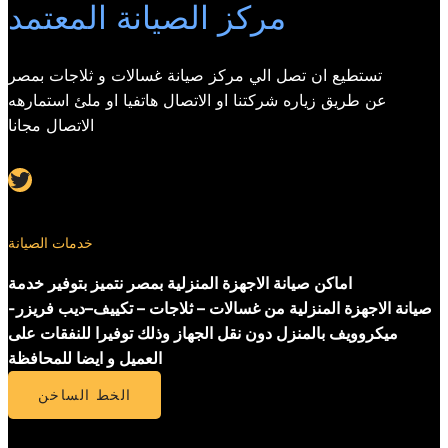
مركز الصيانة المعتمد
تستطيع ان تصل الي مركز صيانة غسالات و ثلاجات بمصر
عن طريق زياره شركتنا او الاتصال هاتفيا او ملئ استمارهه
الاتصال مجانا
Twitter
خدمات الصيانة
اماكن صيانة الاجهزة المنزلية بمصر نتميز بتوفير خدمة
صيانة الاجهزة المنزلية من غسالات – ثلاجات – تكييف–ديب فريزر-
ميكروويف بالمنزل دون نقل الجهاز وذلك توفيرا للنفقات على
العميل و ايضا للمحافظة
الخط الساخن