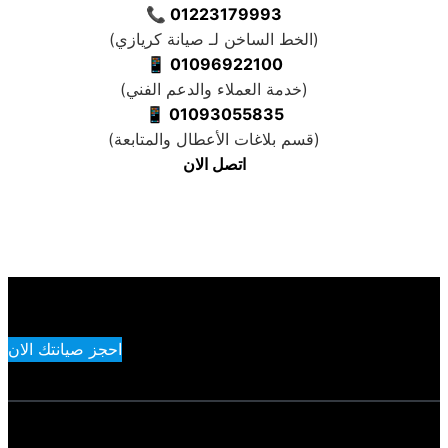
📞
01223179993
)
الخط الساخن لـ صيانة كريازي
(
📱
01096922100
)
خدمة العملاء والدعم الفني
(
📱
01093055835
)
قسم بلاغات الأعطال والمتابعة
(
اتصل الان
احجز صيانتك الان