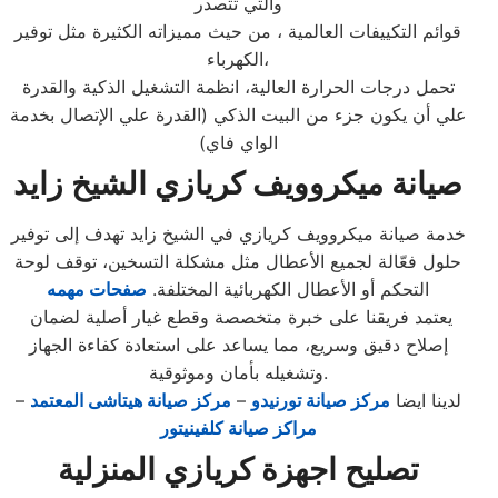
والتي تتصدر
قوائم التكييفات العالمية ، من حيث مميزاته الكثيرة مثل توفير
الكهرباء،
تحمل درجات الحرارة العالية، انظمة التشغيل الذكية والقدرة
علي أن يكون جزء من البيت الذكي (القدرة علي الإتصال بخدمة
الواي فاي)
صيانة ميكروويف كريازي الشيخ زايد
خدمة صيانة ميكروويف كريازي في الشيخ زايد تهدف إلى توفير
حلول فعّالة لجميع الأعطال مثل مشكلة التسخين، توقف لوحة
التحكم أو الأعطال الكهربائية المختلفة.
صفحات مهمه
يعتمد فريقنا على خبرة متخصصة وقطع غيار أصلية لضمان
إصلاح دقيق وسريع، مما يساعد على استعادة كفاءة الجهاز
وتشغيله بأمان وموثوقية.
لدينا ايضا
مركز صيانة تورنيدو
–
مركز صيانة هيتاشى المعتمد
–
مراكز صيانة كلفينيتور
تصليح اجهزة
كريازي
المنزلية