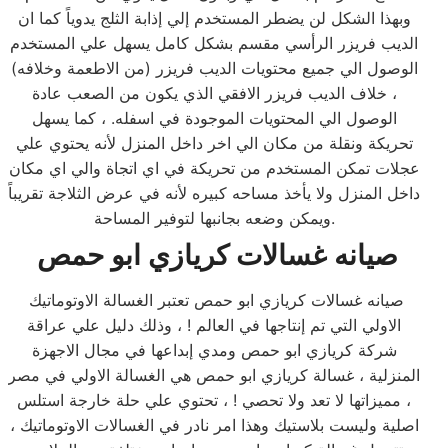
وبهذا الشكل لن يضطر المستخدم إلي إذابة الثلج يدوياً كما ان
الديب فريزر الرأسي مقسم بشكل كامل يسهل علي المستخدم
الوصول الي جميع محتويات الديب فريزر (من الاطعمة وخلافه)
، خلاف الديب فريزر الافقي الذي يكون من الصعب عادة
الوصول الي المحتويات الموجودة في اسفله. ، كما يسهل
تحريكة ونقلة من مكان الي اخر داخل المنزل لأنه يحتوي علي
عجلات تمكن المستخدم من تحريكة في اي اتجاة والي اي مكان
داخل المنزل ولا يأخذ مساحه كبيره لأنه في عرض الثلاجة تقريباً
ويمكن وضعه بجانبها لتوفير المساحة.
صيانه غسالات كريازي ابو حمص
صيانه غسالات كريازي ابو حمص تعتبر الغسالة الاوتوماتيك
الاولي التي تم إنتاجها في العالم ! ، وذلك دليل علي عراقة
شركة كريازي ابو حمص ومدي إبداعها في مجال الاجهزة
المنزلية ، غسالة كريازي ابو حمص هي الغسالة الاولي في مصر
، مميزاتها لا تعد ولا تحصي ! ، تحتوي علي حلة خارجة استلس
اصلية وليست بلاستيك وهذا امر نادر في الغسالات الاوتوماتيك ،