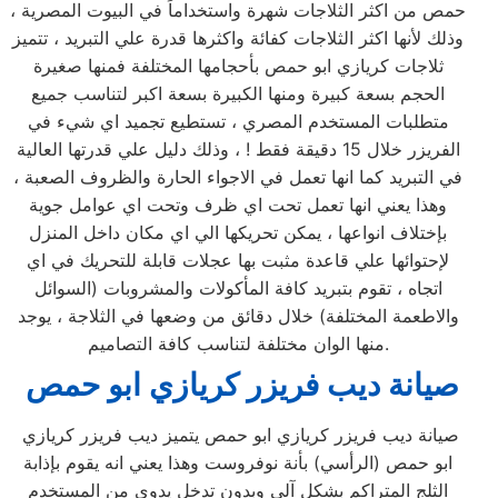
حمص من اكثر الثلاجات شهرة واستخداماً في البيوت المصرية ،
وذلك لأنها اكثر الثلاجات كفائة واكثرها قدرة علي التبريد ، تتميز
ثلاجات كريازي ابو حمص بأحجامها المختلفة فمنها صغيرة
الحجم بسعة كبيرة ومنها الكبيرة بسعة اكبر لتناسب جميع
متطلبات المستخدم المصري ، تستطيع تجميد اي شيء في
الفريزر خلال 15 دقيقة فقط ! ، وذلك دليل علي قدرتها العالية
في التبريد كما انها تعمل في الاجواء الحارة والظروف الصعبة ،
وهذا يعني انها تعمل تحت اي ظرف وتحت اي عوامل جوية
بإختلاف انواعها ، يمكن تحريكها الي اي مكان داخل المنزل
لإحتوائها علي قاعدة مثبت بها عجلات قابلة للتحريك في اي
اتجاه ، تقوم بتبريد كافة المأكولات والمشروبات (السوائل
والاطعمة المختلفة) خلال دقائق من وضعها في الثلاجة ، يوجد
منها الوان مختلفة لتناسب كافة التصاميم.
صيانة ديب فريزر كريازي ابو حمص
صيانة ديب فريزر كريازي ابو حمص يتميز ديب فريزر كريازي
ابو حمص (الرأسي) بأنة نوفروست وهذا يعني انه يقوم بإذابة
الثلج المتراكم بشكل آلي وبدون تدخل يدوي من المستخدم