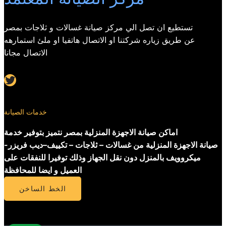
تستطيع ان تصل الي مركز صيانة غسالات و ثلاجات بمصر
عن طريق زياره شركتنا او الاتصال هاتفيا او ملئ استمارهه
الاتصال مجانا
Twitter
خدمات الصيانة
اماكن صيانة الاجهزة المنزلية بمصر نتميز بتوفير خدمة
صيانة الاجهزة المنزلية من غسالات – ثلاجات – تكييف–ديب فريزر-
ميكروويف بالمنزل دون نقل الجهاز وذلك توفيرا للنفقات على
العميل و ايضا للمحافظة
الخط الساخن