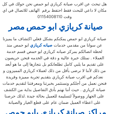
هل تبحث عن اقرب صيانة كريازي ابو حمص نحن حولك في كل
مكان لا داعي للبحث فقط احتفظ برقم الهاتف للاتصال في اي
وقت 01154008110
صيانة
كريازي
ابو حمص
مصر
صيانة كريازي ابو حمص يمكنكم بشكل فعلي اكتشاف ما يميزنا
عن سوانا من مقدمي خدمات
صيانه كريازي
ابو حمص منذ
لحظة اتصالكم بمركز صيانه كريازي ابو حمص قسم خدمة
العملاء . نمتلك خبرة عالية و دقة في الخدمه فنحن حريصون
على تقديم ما يلبي كامل تطلعاتكم بل نتجازها إلى ما هو أبعد
من ذلك لأننا لا نرضى بأقل من ذلك لعملاء كريازي المميزون و
نعدكم في اقرب صيانة كريازي بتقديم تجربة مميزة وفريدة
فنحن نعمل من أجلكم ونستثمر بخبرتنا ومعرفتنا لتقديم خدمات
صيانة كريازي . حيث أننا نهتم بأدق التفاصيل بداية من الكشف
على الجهاز ووصولاً لتسليمة للعميل بحالة جيدة .لذلك حرصنا
على اعطاء العميل ضمان عام على قطع الغيار والصيانة
مراكز صيانة كريازي بابو حمص