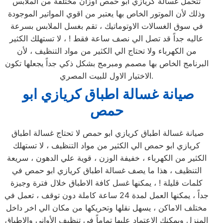
تتحمل غسالة كريازي ابو حمص اوزان مختلفة من الملابس
وذلك لأن الموتور الخاص بها يعتبر من اقوي المواتير الموجودة
في سوق الغسالات الاوتوماتيك ، تقم بغسل الملابس بسرعة
عاليه جداً قد تصل الي نصف ساعة فقط ! ، لا تستهلك الكثير
من الكهرباء ولا تحتاج الي الكثير من مواد التنظيف ، لأن
البرنامج الخاص بها مصمم ومبرمج بشكل ذكي جداً يجعلها تكون
الاختيار الاول للبيت المصري.
صيانة غسالة اطباق كريازي ابو
حمص
صيانة غسالة اطباق كريازي ابو حمص لا تحتاج غسالة اطباق
كريازي ابو حمص الي الكثير من مواد التنظيف ، لا تستهلك
الكثير من الكهرباء ، خفيفة الوزن ، قوية علي الدهون ، سريعة
التنظيف ، هذا ما يصف غسالة اطباق كريازي ابو حمص في
كلمات قليلة ! ، يمكنها غسل كافة الاطباق خلال فترة وجيزة
جداً ، يمكنها العمل لمدة 24 ساعة كاملة دون توقف ، تعمل في
مختلف الاماكن ، يسهل نقلها وتحريكها من مكان الي اخر داخل
المنزل ويمكنك الاعتماد عليها تماماً في تنظيف الأواني والاطباق