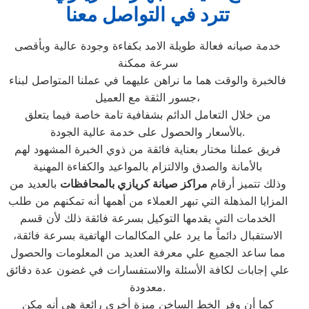
تترد في التواصل معنا
خدمة صيانه فعالة طويلة الامد بكفاءة وجودة عالية وبأقصى
سرعة ممكنة
فالخبرة والوقت هما ما نراهن عليهما في عملنا المتواصل لبناء
جسور الثقة مع العميل،
من خلال التعامل الدائم بشفافية تامة خاصة فيما يتعلق
بالأسعار والحصول على خدمة عالية الجودة.
فريق عملنا مختار بعناية فائقة من ذوي الخبرة المشهود لهم
بالأمانة والصدق والالتزام بالمواعيد والكفاءة المهنية
وذلك تتميز أرقام
مراكز صيانة كريازي بالمحافظات
بالعديد من
المزايا المذهلة التي تبهر العملاء من أهمها أنه تمكنهم من طلب
الخدمات التي يقدمها التوكيل بسرعة فائقة ذلك لأن قسم
الاستقبال دائماً ما يرد علي المكالمات الهاتفية بسرعة فائقة،
مما ساعد الجميع علي معرفة العديد من المعلومات والحصول
علي إجابات لكافة الأسئلة والاستفسارات في غضون عدة دقائق
معدودة.
كما أن وفر الخط الساخن ميزة أخري رائعة هي أنه مكن