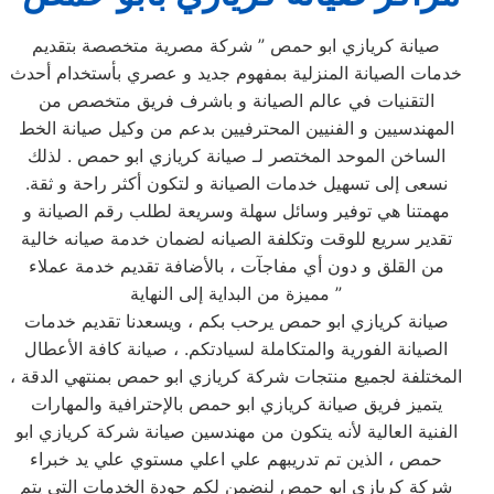
صيانة كريازي ابو حمص ” شركة مصرية متخصصة بتقديم
خدمات الصيانة المنزلية بمفهوم جديد و عصري بأستخدام أحدث
التقنيات في عالم الصيانة و باشرف فريق متخصص من
المهندسيين و الفنيين المحترفيين بدعم من وكيل صيانة الخط
الساخن الموحد المختصر لـ صيانة كريازي ابو حمص . لذلك
نسعى إلى تسهيل خدمات الصيانة و لتكون أكثر راحة و ثقة.
مهمتنا هي توفير وسائل سهلة وسريعة لطلب رقم الصيانة و
تقدير سريع للوقت وتكلفة الصيانه لضمان خدمة صيانه خالية
من القلق و دون أي مفاجآت ، بالأضافة تقديم خدمة عملاء
مميزة من البداية إلى النهاية ”
صيانة كريازي ابو حمص يرحب بكم ، ويسعدنا تقديم خدمات
الصيانة الفورية والمتكاملة لسيادتكم. ، صيانة كافة الأعطال
المختلفة لجميع منتجات شركة كريازي ابو حمص بمنتهي الدقة ،
يتميز فريق صيانة كريازي ابو حمص بالإحترافية والمهارات
الفنية العالية لأنه يتكون من مهندسين صيانة شركة كريازي ابو
حمص ، الذين تم تدريبهم علي اعلي مستوي علي يد خبراء
شركة كريازي ابو حمص لنضمن لكم جودة الخدمات التي يتم