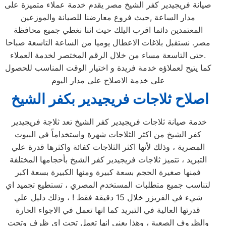
صيانة فريجيدير كفر الشيخ مصر يقدم خدمة عملاء متميزة على
مدار الساعة ,حيث فروع معارضنا للصيانة والموزعين
المعتمدين دائما اقرب اليلك حيث اننا نغطي جميع محافظة
مصر. نستقبل بلاغات الاعطال يوميا من الساعة التاسعة صباحا
حتى التاسعة مساء من خلال الرقم المختصر لخدمة العملاء.
كما يتيح لعملاؤه خدمة فريدة و اختيار الوقت المناسب للحصول
على خدمة الاصلاح على مدار اليوم
اصلاح ثلاجات فريجيدير بكفر الشيخ
خدمة صيانة ثلاجات فريجيدير كفر الشيخ تعد ثلاجة فريجيدير
كفر الشيخ من اكثر الثلاجات شهرة واستخداماً في البيوت
المصرية ، وذلك لأنها اكثر الثلاجات كفائة واكثرها قدرة علي
التبريد ، تتميز ثلاجات فريجيدير كفر الشيخ بأحجامها المختلفة
فمنها صغيرة الحجم بسعة كبيرة ومنها الكبيرة بسعة اكبر
لتناسب جميع متطلبات المستخدم المصري ، تستطيع تجميد اي
شيء في الفريزر خلال 15 دقيقة فقط ! ، وذلك دليل علي
قدرتها العالية في التبريد كما انها تعمل في الاجواء الحارة
والظروف الصعبة ، وهذا يعني انها تعمل تحت اي ظرف وتحت