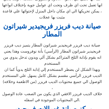
انها تعمل تحت اي ظرف وتحت اي عوامل جوية بإختلاف انواعها
، يمكن تحريكها الي اي مكان داخل المنزل لإحتوائها علي قاعدة
مثبت بها عجلات
صيانة ديب فريزر فريجيدير شيراتون
المطار
صيانة ديب فريزر فريجيدير شيراتون المطار يتميز ديب فريزر
فريجيدير شيراتون المطار (الرأسي) بأنة نوفروست وهذا يعني
انه يقوم بإذابة الثلج المتراكم بشكل آلي وبدون تدخل يدوي من
المستخدم
وبهذا الشكل لن يضطر المستخدم إلي إذابة الثلج يدوياً كما ان
الديب فريزر الرأسي مقسم بشكل كامل يسهل علي المستخدم
الوصول الي جميع محتويات الديب فريزر (من الاطعمة وخلافه)
،
خلاف الديب فريزر الافقي الذي يكون من الصعب عادة الوصول
الي المحتويات الموجودة في اسفله.
مركز صيانة غسالات فريجيدير