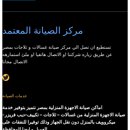
مركز الصيانة المعتمد
تستطيع ان تصل الي مركز صيانة غسالات و ثلاجات بمصر
عن طريق زياره شركتنا او الاتصال هاتفيا او ملئ استمارهه
الاتصال مجانا
Twitter
خدمات الصيانة
اماكن صيانة الاجهزة المنزلية بمصر نتميز بتوفير خدمة
صيانة الاجهزة المنزلية من غسالات – ثلاجات – تكييف–ديب فريزر-
ميكروويف بالمنزل دون نقل الجهاز وذلك توفيرا للنفقات على
العميل و ايضا للمحافظة