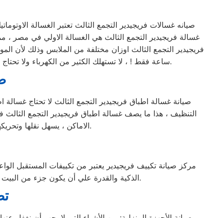
غسالة فريجيدير التجمع الثالث هي الغسالة الاولي في مصر ، مم
فريجيدير التجمع الثالث اوزان مختلفة من الملابس وذلك لأن المو
ساعة فقط ! ، لا تستهلك الكثير من الكهرباء ولا تحتاج الي الكثير من مواد التنظيف ، لأن البرنامج الخاص بها مصمم ومبرمج بشكل ذكي جداً يجعلها تكون الاختيار الاول للبيت المصري.
صي
الاماكن ، يسهل نقلها وتحريكها من مكان الي اخر داخل المنزل ويمكنك الاعتماد عليها تماماً في تنظيف الأواني والاطباق بضغطة زر.
الذكية والقدرة علي أن يكون جزء من البيت الذكي (القدرة علي الإتصال بخدمة الواي فاي) والكثير الكثير من المميزات الاخري التي تميزه عن غيرة من التكييفات.
تص
صيانة الأجهزة المنزلية: من الأشياء التي لا يجب أن نغفل عنه