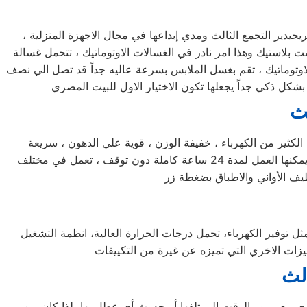
صيانه غسالات فريجيدير التجمع الثالث تعتبر الغسالة الاوتوماتيك الاولي التي تم إنتاجها في العالم ! ، وذلك دليل علي عراقة شركة فريجيدير التجمع الثالث ومدي إبداعها في مجال الاجهزة المنزلية ،
 بلاستيك وهذا امر نادر في الغسالات الاوتوماتيك ، تتحمل غسالة
لاوتوماتيك ، تقم بغسل الملابس بسرعة عاليه جداً قد تصل الي نصف
لث
صيانة غسالة اطباق فريجيدير التجمع الثالث لا تحتاج غسالة اطباق فريجيدير التجمع الثالث الي الكثير من مواد التنظيف ، لا تستهلك الكثير من الكهرباء ، خفيفة الوزن ، قوية علي الدهون ، سريعة
التنظيف ، هذا ما يصف غسالة اطباق فريجيدير التجمع الثالث في كلمات قليلة ! ، يمكنها غسل كافة الاطباق خلال فترة وجيزة جداً ، يمكنها العمل لمدة 24 ساعة كاملة دون توقف ، تعمل في مختلف
مركز صيانة تكييف فريجيدير يعتبر من تكييفات المستقبل الواعدة والتي تتصدر قوائم التكييفات العالمية ، من حيث مميزاته الكثيرة مثل توفير الكهرباء، تحمل درجات الحرارة العالية، انظمة التشغيل
الث
 يؤدي مع مرور الوقت إلى تلفها أو حدوث أي عطل بها، لذا كان من