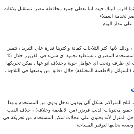
ائما اقرب اليلك حيث اننا نغطي جميع محافظة مصر. نستقبل بلاغات
على مدار اليوم
خدمة صيانة ثلاجات فريجيدير التجمع الثالث تعد ثلاجة فريجيدير التجمع الثالث من اكثر الثلاجات شهرة واستخداماً في البيوت المصرية ، وذلك لأنها اكثر الثلاجات كفائة واكثرها قدرة علي التبريد ، تتميز
ثلاجات فريجيدير التجمع الثالث بأحجامها المختلفة فمنها صغيرة الحجم بسعة كبيرة ومنها الكبيرة بسعة اكبر لتناسب جميع متطلبات المستخدم المصري ، تستطيع تجميد اي شيء في الفريزر خلال 15
تحت اي ظرف وتحت اي عوامل جوية بإختلاف انواعها ، يمكن تحريكها
 (السوائل والاطعمة المختلفة) خلال دقائق من وضعها في الثلاجة ،
صيانة ديب فريزر فريجيدير التجمع الثالث يتميز ديب فريزر فريجيدير التجمع الثالث (الرأسي) بأنة نوفروست وهذا يعني انه يقوم بإذابة الثلج المتراكم بشكل آلي وبدون تدخل يدوي من المستخدم وبهذا
جميع محتويات الديب فريزر (من الاطعمة وخلافه) ، خلاف الديب
داخل المنزل لأنه يحتوي علي عجلات تمكن المستخدم من تحريكة في