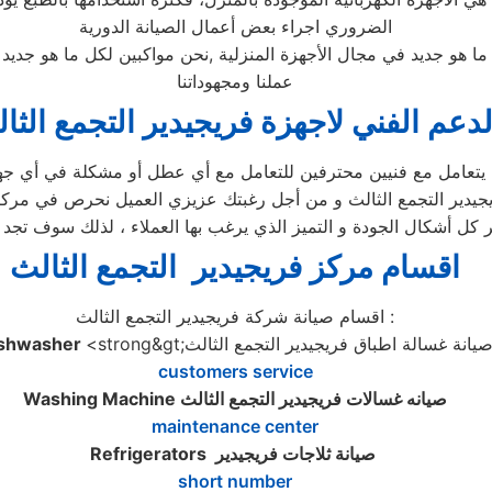
الضروري اجراء بعض أعمال الصيانة الدورية
 ما هو جديد في مجال الأجهزة المنزلية ,نحن مواكبين لكل ما هو جد
عملنا ومجهوداتنا
لدعم الفني لاجهزة فريجيدير التجمع الثا
 يتعامل مع فنيين محترفين للتعامل مع أي عطل أو مشكلة في أي جهاز 
جيدير التجمع الثالث و من أجل رغبتك عزيزي العميل نحرص في مركز ف
 كل أشكال الجودة و التميز الذي يرغب بها العملاء ، لذلك سوف تجد م
اقسام مركز فريجيدير التجمع الثالث
اقسام صيانة شركة فريجيدير التجمع الثالث :
strong&gt;صيانة غسالة اطباق فريجيدير التجمع الثالث
shwasher
customers service
صيانه غسالات فريجيدير التجمع الثالث
Washing Machine
maintenance center
صيانة ثلاجات فريجيدير
Refrigerators
short number