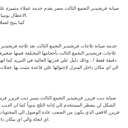
صيانة فريجيدير التجمع الثالث مصر يقدم خدمة عملاء متميزة عل
الاعطال يوميا من الساعة التاسعة صباحا حتى التاسعة مساء من خلال الرقم المختصر لخدمة العملاء.
كما يتيح لعم
دقيقة فقط ! ، وذلك دليل علي قدرتها العالية في التبريد كما ا
الي اي مكان داخل المنزل لإحتوائها علي قاعدة مثبت بها عجلات ق
الشكل لن يضطر المستخدم إلي إذابة الثلج يدوياً كما ان ال
فريزر الافقي الذي يكون من الصعب عادة الوصول الي المحتويات
اي اتجاة والي اي مكان داخل المنزل ولا يأخذ مساحه كبيره لأنه في عرض الثلاجة تقريباً ويمكن وضعه بجانبها لتوفير المساحة.