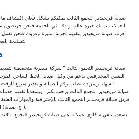
صيانة فريجيدير التجمع الثالث يمكنكم بشكل فعلي اكتشاف ما
العملاء . نمتلك خبرة عالية و دقة في الخدمه فنحن حريصون على
اقرب صيانة فريجيدير بتقديم تجربة مميزة وفريدة فنحن نعمل من
لتسليمة للعم
م
صيانة فريجيدير التجمع الثالث ” شركة مصرية متخصصة بتقديم
الفنيين المحترفيين بدعم من وكيل صيانة الخط الساخن الموحد 
سهلة وسريعة لطلب رقم الصيانة و تقدير سريع للوقت وتكلفة الصيانه لضمان خدمة صيانه خالية من القلق و دون أي مفاجآت ، بالأضافة تقديم خدمة عملاء مميزة من البداية إلى النهاية ”
صيانة فريجيدير التجمع الثالث يرحب بكم ، ويسعدنا تقديم خدمات ا
فريق صيانة فريجيدير التجمع الثالث بالإحترافية والمهارات الفن
التجمع الثالث لنضمن لكم جودة الخدمات التي يتم تقديمها لحضراتكم وبأمر مباشر من (صيانة lg ).
يسعدنا تلقي شكاوى عملائنا على صيانة فريجيدير التجمع الثال