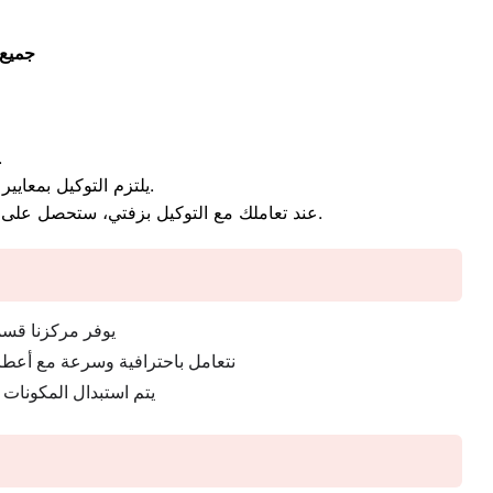
جميع
هو ملاذك الآمن لل
يلتزم التوكيل بمعايير الصيانة الوقائية والدورية التي تحمي الغسالات من الأعطال المفاجئة وتطيل عمرها الافتراضي.
عند تعاملك مع التوكيل بزفتي، ستحصل على دعم فني معتمد يضمن تشغيل أجهزتك بأعلى كفاءة في تنظيف الملابس والأواني مع استهلاك اقتصادي وموفر للطاقة.
يوفر مركزنا قسما
نتعامل باحترافية وسرعة مع أعطال
يتم استبدال المكونات 