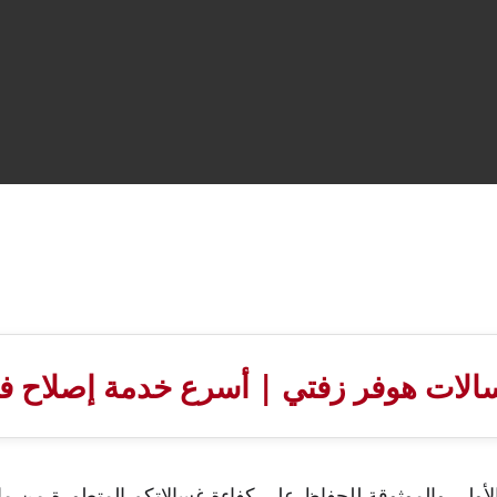
الات هوفر زفتي | أسرع خدمة إصلاح ف
ولى والموثوقة للحفاظ على كفاءة غسالاتكم المتطورة من ما