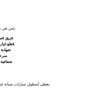
نحن في صيانه غسالات هوفر زفتي نضمن لك تجربة صيانة مريحة وآمنة بفضل المزايا التالية:
مهندسون مدربون على صيانة تكنولوجيا هوفر الذكية بكفاءة.
فريق فني
تركيب قطع غيار أصلية 100% لضمان العمر الافتراضي للجهاز.
قطع غيار 
نمنحك ضماناً حقيقياً على الصيانة والقطع المستبدلة.
شهادة 
نصلك خلال 24 ساعة فقط من تسجيل الشكوى.
سرعة 
أقل تكلفة صيانة في الغربية مع تقديم كشف دقيق بالأسعار.
شفافية ا
يغطي أسطول سيارات صيانة غسالات هوفر زفتي كافة أرجاء المركز والقرى التابعة له بمحافظة الغربية لتقديم الخدمة فوراً، بما في ذلك: