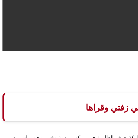
ي زفتي وقراها
ركة هوفر العالمية في مركز ومدينة زفتي. نحن ملتزمون