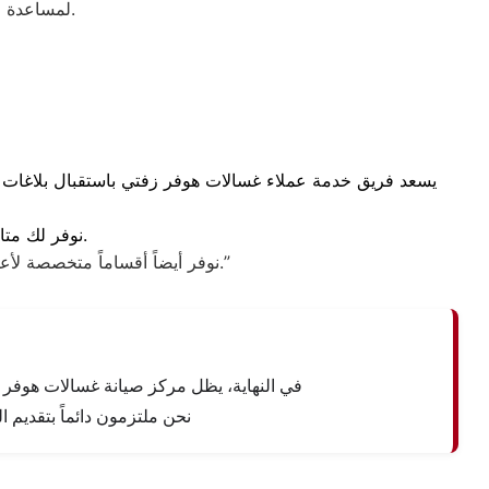
لمساعدة العملاء في التعرف على أسباب الأعطال الشائعة وطرق التعامل معها بشكل صحيح.
يسعد فريق خدمة عملاء غسالات هوفر زفتي باستقبال بلاغات ال
نوفر لك متابعة مستمرة قبل زيارة الفني وأثنائها، وحتى بعد إتمام الإصلاح للتأكد من رضاكم التام.
بقطع غيار أصلية.”
“نوفر أيضاً أقساماً متخصصة ل
في النهاية، يظل مركز صيانة غسالات هوفر زف
نحن ملتزمون دائماً بتقديم 