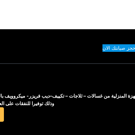
حجز صيانتك الان
اجهزة المنزلية من غسالات – ثلاجات – تكييف–ديب فريزر- ميكروويف با
وذلك توفيرا للنفقات على ال