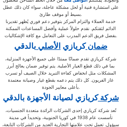
والجودة. يمكنكم
التواصل معنا
من خلال الخط الساخن للحصول
على استشارة فنية أو لحل مشكلة عاجلة، سواء كان ذلك عطل
بسيط أو موقف طارئ.
خدمة العملاء والتزام المركز بتوفير دعم فوري يُظهر تقديرنا
الدائم لثقتكم. نقدم حلولاً عملية وأفضل المساعدات الممكنة
بفضل فريق الدعم المدرب على التعامل مع كافة الإشكاليات.
ضمان
كريازي
الأصلي
بالدقي
شركة كريازي تقدم ضمانًا ممتدًا على جميع الأجهزة المنزلية،
بما في ذلك قطع الغيار الأصلية. يتم توفير ضمان يعالج أبرز
المشكلات مثل انخفاض كفاءة التبريد خلال الصيف أو تسرب
غاز الفريون. كل ذلك يتم دعمه بقطع غيار وصيانة معتمدة
بأعلى معايير الجودة.
شركة
كريازي لصيانة ال
جهزة بالدقي
تُعد شركة كريازي إحدى الشركات الرائدة متعددة الجنسيات،
تأسست عام 1938 في كوريا الجنوبية، وتحديداً في مدينة
سيؤول. تعمل تحت علامتها التجارية العديد من الشركات التابعة،