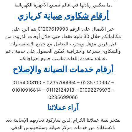
ما يعكس ريادتها في عالم تصنيع الأجهزة الكهربائية.
أرقام
شكاوى
صي
ا
ن
ة كريازي
عبر الاتصال على الرقم 01207619993 يتم الرد على
مكالماتكم خلال 30 ثانية فقط، حتى خلال أوقات الذروة، من
قبل فريق مؤهل ومدرب للتعامل مع جميع الاستفسارات
والشكاوى بسرعة واحترافية. يُمكن الحصول على خدمة دعم
عملاء متعددة اللغات تناسب جميع احتياجاتكم.
أ
ر
ق
ام خدمات الصيانة
و
ال
إصل
اح
01154008110 – 0235700994 – 0235700997 –
01010916814 – 01112124913 – 01092279973 –
0235699066
آراء عملائنا
نفتخر بثقة عملائنا الكرام الذين شاركونا تجاربهم الإيجابية بعد
الاستفادة من خدمات مركز صيانة وستنجهلوس الدقي.