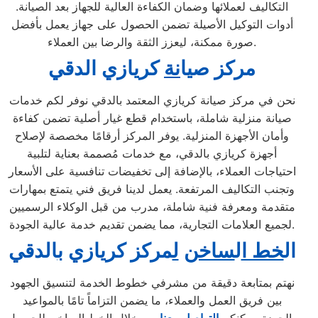
التكاليف لعملائها وضمان الكفاءة العالية للجهاز بعد الصيانة.
أدوات التوكيل الأصيلة تضمن الحصول على جهاز يعمل بأفضل
صورة ممكنة، ليعزز الثقة والرضا بين العملاء.
مركز ص
ي
ا
نة
كريازي الدقي
نحن في مركز صيانة كريازي المعتمد بالدقي نوفر لكم خدمات
صيانة منزلية شاملة، باستخدام قطع غيار أصلية تضمن كفاءة
وأمان الأجهزة المنزلية. يوفر المركز أرقامًا مخصصة لإصلاح
أجهزة كريازي بالدقي، مع خدمات مُصممة بعناية لتلبية
احتياجات العملاء، بالإضافة إلى تخفيضات تنافسية على الأسعار
وتجنب التكاليف المرتفعة. يعمل لدينا فريق فني يتمتع بمهارات
متقدمة ومعرفة فنية شاملة، مدرب من قبل الوكلاء الرسميين
لجميع العلامات التجارية، مما يضمن تقديم خدمة عالية الجودة.
ال
خط ا
ل
ساخن
ل
مركز كريازي
ب
الدقي
نهتم بمتابعة دقيقة من مشرفي خطوط الخدمة لتنسيق الجهود
بين فريق العمل والعملاء، ما يضمن التزاماً تامًا بالمواعيد