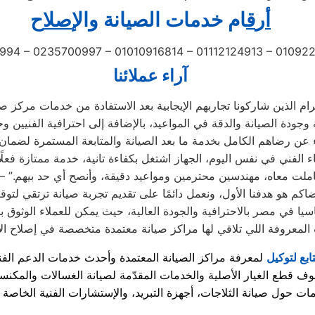
أ
ر
ق
ام خدمات الصيانة
و
ال
إصل
اح
994 – 0235700997 – 01010916814 – 01112124913 – 0109
آراء عملائنا
 الفني في نفس اليوم، الجهاز اشتغل بكفاءة تانية، خدمة ممتازة فعلًا
املت معاه، مهندسين محترمين ومواعيد دقيقة، وأنصح أي حد بيهم.” –
ا في مصر بالاحترافية والجودة العالية، حيث يمكن للعملاء الوثوق ب
تابع لتوكيل