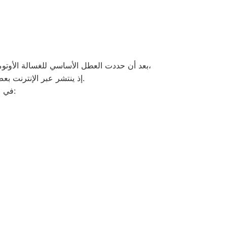
،
بعد أن حددت العطل الأساسي للغسالة الأوتوما
إذ ينتشر عبر الإنترنت بعض الإعلانات وأرقام التليفونات الوهمية لشركات صيانة غير معروفة، ما قد يعرضك لعمليات النصب.
في ما يلي جمعنا لك أرقام صيانة الغسالة الأوتوماتيك لأشهر الماركات في اهناسيا: