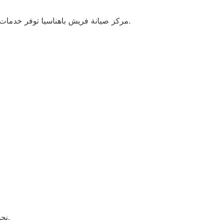
مركز صيانة فريش باهناسيا توفر خدمات إصلاح احترافية باستخدام قطع غيار أصلية وشهادات ضمان معتمدة، مما يضمن الأداء المثالي وطول عمر الأجهزة.
نحن متواجدون للرد على جميع استفساراتكم وتقديم الدعم الفني في أي وقت.