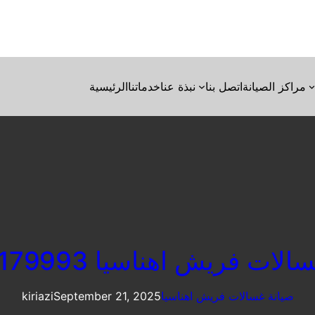
مراكز الصيانة
اتصل بنا
نبذة عنا
خدماتنا
الرئيسية
ات فريش اهناسيا 01223179993
صيانة غسالات فريش اهناسيا
September 21, 2025
kiriazi