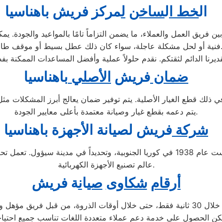
ال
خط ا
ل
ساخن
ل
مركز فريش
ب
اهناسيا
ريق العمل والعملاء، ما يضمن التزاماً تامًا بالمواعيد والجودة. يم
لحل مشكلة عاجلة، سواء كان ذلك عطل بسيط أو موقف طارئ.
ضمان
فريش
الأصلي
باهناسيا
في ذلك قطع الغيار الأصلية. يتم توفير ضمان يعالج أبرز المشكلات م
يتم دعمه بقطع غيار وصيانة معتمدة بأعلى معايير الجودة.
شركة
فريش لصيانة ال
جهزة باهناسيا
تُعد شركة فريش إحدى الشركات الرائدة متعددة الجنسيات، تأسست عام 1938 في كوريا الجنو
عالم تصنيع الأجهزة الكهربائية.
أرقام
شكاوى
صي
ا
ن
ة فريش
عبر الاتصال على الرقم 01207619993 يتم الرد على مكالماتكم خلال 30 ثانية فقط، حتى خل