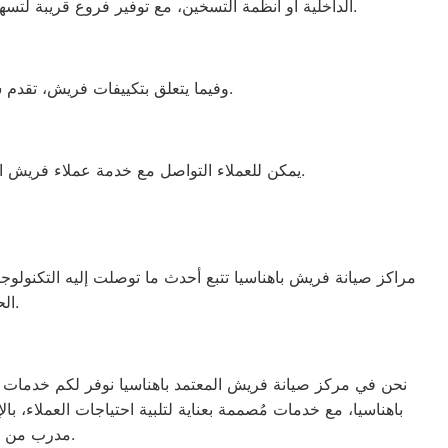
الداخلية أو أنظمة التسخين، مع توفير فروع قريبة لتسهيل الوصول السريع. كما يتم استخدام قطع غيار أصلية لضمان الأداء المثالي للميكروويف وإعادته للعمل بكفاءة كما كان من قبل.
وفيما يتعلق بتكييفات فريش، تقدم شركة فريش اليابانية أجهزة متطورة ومتميزة وتحافظ على مكانتها الأولى في السوق منذ تأسيسها عام 1912.
يمكن للعملاء التواصل مع خدمة عملاء فريش اهناسيا للحصول على دعم كامل وصيانة فعالة لجميع أجهزة فريش الكهربائية بالاعتماد على قطع الغيار الأصلية المتوفرة.
مراكز صيانة فريش باهناسيا تتبع أحدث ما توصلت إليه التكنولوجيا
الحصول على جهاز يعمل بأفضل صورة ممكنة، ليعزز الثقة والرضا بين العملاء.
نحن في مركز صيانة فريش المعتمد باهناسيا نوفر لكم خدمات صي
باهناسيا، مع خدمات مُصممة بعناية لتلبية احتياجات العملاء، 
مدرب من قبل الوكلاء الرسميين لجميع العلامات التجارية، مما يضمن تقديم خدمة عالية الجودة.