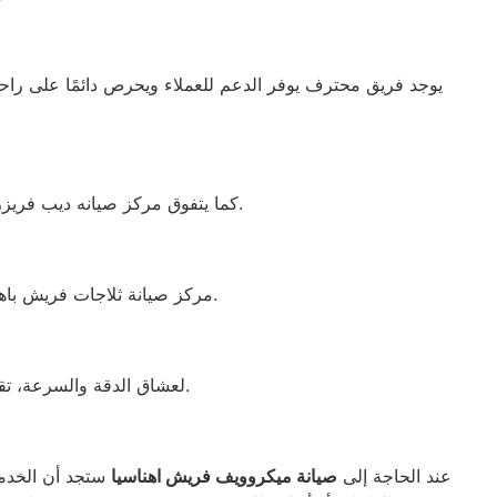
كما يتفوق مركز صيانه ديب فريزر فريش اهناسيا بقدرته على توفير خدمات متميزة، معتمدة على التوكيلات المعروفة والموثوقة في المجال.
مركز صيانة ثلاجات فريش باهناسيا يلتزم بتلبية جميع احتياجات الزبائن بفضل الجودة العالية للقطع المستخدمة وفريق العمل المدرب.
لعشاق الدقة والسرعة، تقدم خدمات صيانه غسالة أطباق فريش اهناسيا الإصلاح الفوري دون الحاجة لنقل الجهاز إلى المركز.
عند الحاجة إلى
صيانة ميكروويف فريش اهناسيا
ستجد أن الخدمة