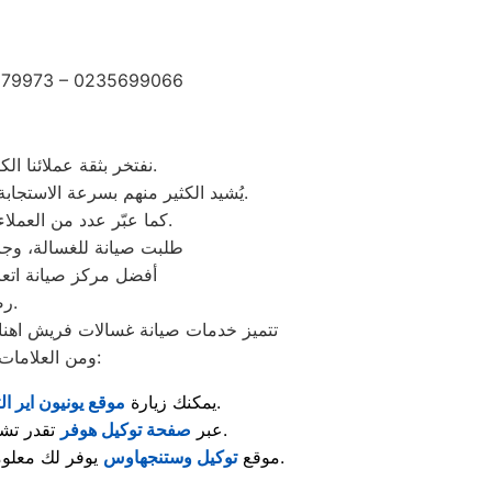
2279973 – 0235699066
نفتخر بثقة عملائنا الكرام الذين شاركونا تجاربهم الإيجابية بعد الاستفادة من خدمات مركز صيانة وستنجهلوس اهناسيا.
يُشيد الكثير منهم بسرعة الاستجابة وجودة الصيانة والدقة في المواعيد، بالإضافة إلى احترافية الفنيين وحرصهم على استخدام قطع غيار أصلية.
كما عبّر عدد من العملاء عن رضاهم الكامل بخدمة ما بعد الصيانة والمتابعة المستمرة لضمان عمل الأجهزة بكفاءة عالية.
“طلبت صيانة للغسالة، وجاء
“أفضل مركز صيانة اتع
رضاكم هو هدفنا الأول، ونعمل دائمًا على تقديم تجربة صيانة ترتقي لتوقعاتكم.
تتميز خدمات صيانة غسالات فريش اهناسي
ومن العلامات المعروفة اللي تلاقي لها مراكز صيانة معتمدة متخصصة في إصلاح الأجهزة والعناية بها:
لمعرفة مراكز الصيانة المعتمدة وأحدث خدمات الدعم الفني.
: يمكنك زيارة
موقع يونيون اير ال
تقدر تشوف قطع الغيار الأصلية والخدمات المقدّمة لصيانة الغسالات والمكنسات وغيرها.
: عبر
صفحة توكيل هوفر
يوفر لك معلومات حول صيانة الثلاجات، أجهزة التبريد، والإستشارات الفنية الخاصة بها.
: موقع
توكيل وستنجهاوس