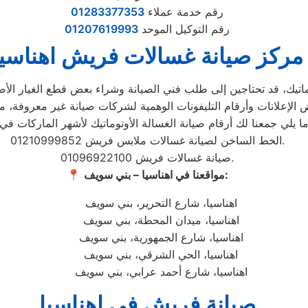
رقم خدمة عملاء
01283377353
رقم التوكيل الموحد
01207619993
مركز صيانة غسالات فريش اهناسيا
تيك، قد تحتاجين إلى طلب فني الصيانة وشراء بعض قطع الغيار الأصلية
الخط الساخن لصيانة غسالات ملابس فريش 01210999852.
صيانة غسالات فريش 01096922100.
مواقعنا في اهناسيا – بني سويف:
📍
اهناسيا، شارع التحرير، بني سويف
اهناسيا، ميدان المحطة، بني سويف
اهناسيا، شارع الجمهورية، بني سويف
اهناسيا، الحي الشرقي، بني سويف
اهناسيا، شارع أحمد عرابي، بني سويف
صيانة فريش في اهناسيا