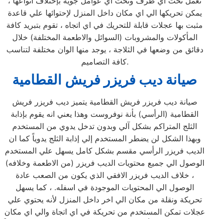
تعمل تحت اي ظرف وتحت اي عوامل جوية بإختلاف انواعها ،
يمكن تحريكها الي اي مكان داخل المنزل لإحتوائها علي قاعدة
مثبت بها عجلات قابلة للتحريك في اي اتجاه ، تقوم بتبريد كافة
المأكولات والمشروبات (السوائل والاطعمة المختلفة) خلال
دقائق من وضعها في الثلاجة ، يوجد منها الوان مختلفة لتناسب
كافة التصاميم.
صيانة ديب فريزر فريش القطامية
صيانة ديب فريزر فريش القطامية يتميز ديب فريزر فريش
القطامية (الرأسي) بأنة نوفروست وهذا يعني انه يقوم بإذابة
الثلج المتراكم بشكل آلي وبدون تدخل يدوي من المستخدم
وبهذا الشكل لن يضطر المستخدم إلي إذابة الثلج يدوياً كما ان
الديب فريزر الرأسي مقسم بشكل كامل يسهل علي المستخدم
الوصول الي جميع محتويات الديب فريزر (من الاطعمة وخلافه)
، خلاف الديب فريزر الافقي الذي يكون من الصعب عادة
الوصول الي المحتويات الموجودة في اسفله. ، كما يسهل
تحريكة ونقلة من مكان الي اخر داخل المنزل لأنه يحتوي علي
عجلات تمكن المستخدم من تحريكة في اي اتجاة والي اي مكان