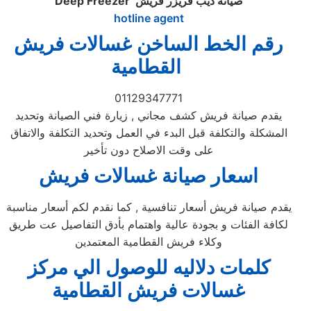
صيانة ديب فريزر فريش
Deep Freezer
hotline agent
رقم الخط الساخن غسالات فريش
القطامية
01129347771
يقدم صيانة فريش كشف مجاني , زيارة فني الصيانة وتحديد
المشكلة والتكلفة قبل البدء في العمل وتحديد التكلفة والاتفاق
على وقت الاصلاح دون تأخير
اسعار صيانة غسالات فريش
يقدم صيانة فريش أسعار تنافسية , كما نقدم لكم أسعار مناسبة
لكافة الفئات و بجودة عالية واهتمام بأدق التفاصيل عت طريق
وكلاء فريش القطامية المعتمدين
كلمات دلاليه للوصول الي مركز
غسالات
فريش
القطامية