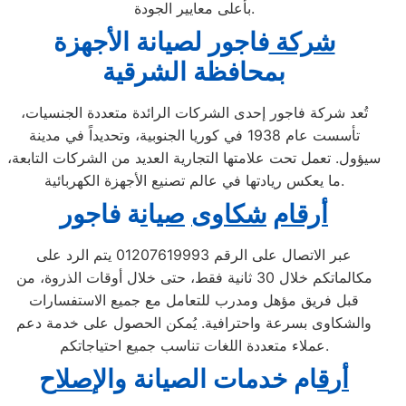
بأعلى معايير الجودة.
شركة
فاجور لصيانة ال
جهزة
بمحافظة الشرقية
تُعد شركة فاجور إحدى الشركات الرائدة متعددة الجنسيات،
تأسست عام 1938 في كوريا الجنوبية، وتحديداً في مدينة
سيؤول. تعمل تحت علامتها التجارية العديد من الشركات التابعة،
ما يعكس ريادتها في عالم تصنيع الأجهزة الكهربائية.
أرقام
شكاوى
صي
ا
ن
ة فاجور
عبر الاتصال على الرقم 01207619993 يتم الرد على
مكالماتكم خلال 30 ثانية فقط، حتى خلال أوقات الذروة، من
قبل فريق مؤهل ومدرب للتعامل مع جميع الاستفسارات
والشكاوى بسرعة واحترافية. يُمكن الحصول على خدمة دعم
عملاء متعددة اللغات تناسب جميع احتياجاتكم.
أ
ر
ق
ام خدمات الصيانة
و
ال
إصل
اح