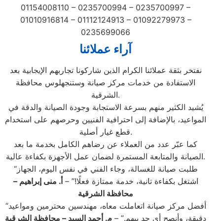
01154008110 – 0235700994 – 0235700997 –
01010916814 – 01112124913 – 01092279973 –
0235699066
آراء عملائنا
نفتخر بثقة عملائنا الكرام الذين شاركونا تجاربهم الإيجابية بعد
الاستفادة من خدمات مركز صيانة وستنجهلوس محافظة
الشرقية.
يُشيد الكثير منهم بسرعة الاستجابة وجودة الصيانة والدقة في
المواعيد، بالإضافة إلى احترافية الفنيين وحرصهم على استخدام
قطع غيار أصلية.
كما عبّر عدد من العملاء عن رضاهم الكامل بخدمة ما بعد
الصيانة والمتابعة المستمرة لضمان عمل الأجهزة بكفاءة عالية.
“طلبت صيانة للغسالة، وجاء الفني في نفس اليوم، الجهاز
اشتغل بكفاءة تانية، خدمة ممتازة فعلًا!” –
أ. منى إبراهيم –
محافظة الشرقية
“أفضل مركز صيانة اتعاملت معاه، مهندسين محترمين ومواعيد
دقيقة، وأنصح أي حد بيهم.” –
م. أحمد السيد – محافظة الشرقية