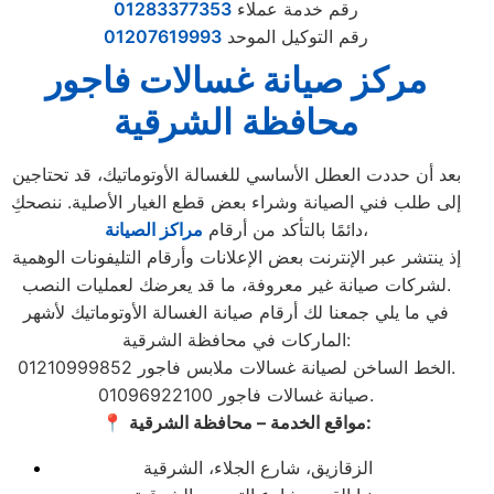
رقم خدمة عملاء
01283377353
رقم التوكيل الموحد
01207619993
مركز صيانة غسالات فاجور
محافظة الشرقية
بعد أن حددت العطل الأساسي للغسالة الأوتوماتيك، قد تحتاجين
إلى طلب فني الصيانة وشراء بعض قطع الغيار الأصلية. ننصحكِ
،
دائمًا بالتأكد من أرقام
مراكز الصيانة
إذ ينتشر عبر الإنترنت بعض الإعلانات وأرقام التليفونات الوهمية
لشركات صيانة غير معروفة، ما قد يعرضك لعمليات النصب.
في ما يلي جمعنا لك أرقام صيانة الغسالة الأوتوماتيك لأشهر
الماركات في محافظة الشرقية:
الخط الساخن لصيانة غسالات ملابس فاجور 01210999852.
صيانة غسالات فاجور 01096922100.
مواقع الخدمة – محافظة الشرقية:
📍
الزقازيق، شارع الجلاء، الشرقية