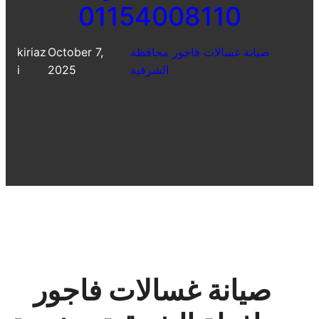
01154008110
صيانة غسالات فاجور محافظة
October 7,
kiriaz
الشرقية
2025
i
صيانة غسالات فاجور