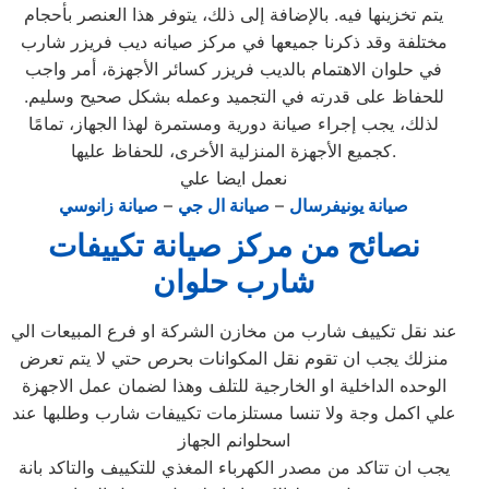
يتم تخزينها فيه. بالإضافة إلى ذلك، يتوفر هذا العنصر بأحجام
مختلفة وقد ذكرنا جميعها في مركز صيانه ديب فريزر شارب
في حلوان الاهتمام بالديب فريزر كسائر الأجهزة، أمر واجب
للحفاظ على قدرته في التجميد وعمله بشكل صحيح وسليم.
لذلك، يجب إجراء صيانة دورية ومستمرة لهذا الجهاز، تمامًا
كجميع الأجهزة المنزلية الأخرى، للحفاظ عليها.
نعمل ايضا علي
صيانة يونيفرسال
–
صيانة ال جي
–
صيانة زانوسي
نصائح من مركز صيانة تكييفات
شارب حلوان
عند نقل تكييف شارب من مخازن الشركة او فرع المبيعات الي
منزلك يجب ان تقوم نقل المكوانات بحرص حتي لا يتم تعرض
الوحده الداخلية او الخارجية للتلف وهذا لضمان عمل الاجهزة
علي اكمل وجة ولا تنسا مستلزمات تكييفات شارب وطلبها عند
اسحلوانم الجهاز
يجب ان تتاكد من مصدر الكهرباء المغذي للتكييف والتاكد بانة