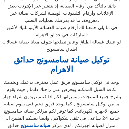
دائمًا بالتأكد من أرقام الصيانة، إذ ينتشر عبر الإنترنت بعض
الإعلانات وأرقام التليفونات الوهمية لشركات صيانة غير
معروفة، ما قد يعرضك لعمليات النصب.
في ما يلي جمعنا لك أرقام صيانة الغسالة الأوتوماتيك لأشهر
الماركات في حدائق الاهرام:
لو عندك غسالة اطباق وعايز تصلحها شوف معانا
صيانة غسالات
اطباق سامسونج
توكيل صيانة سامسونج حدائق
الاهرام
يوجد فى توكيل سامسونج فريق عمل محترف يدعمك ويخدمك
بكافه السبل الممكنه ويحرص على راحتك دائما , حيث يقوم
بشرح جميع المنتجات ومميزاتها لكم اذا كنتم تريدون شراء جهاز
ما من توكيل سامسونج , كما يوجد فريق دعم فنى يقوم صيانه
جميع الاجهزه الكهربائيه, كما توفر لكم مرلكز صيانه سامسونج
خدمه 24 ساعه , فى تلقى شكواكم , وايضا يصلكم الفنيين الى
منزل لصيانه اجهزتكم . لدي مركز
صيانه سامسونج
حدائق