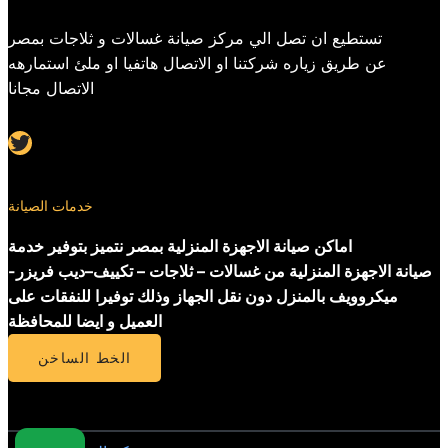
تستطيع ان تصل الي مركز صيانة غسالات و ثلاجات بمصر
عن طريق زياره شركتنا او الاتصال هاتفيا او ملئ استمارهه
الاتصال مجانا
Twitter
خدمات الصيانة
اماكن صيانة الاجهزة المنزلية بمصر نتميز بتوفير خدمة
صيانة الاجهزة المنزلية من غسالات – ثلاجات – تكييف–ديب فريزر-
ميكروويف بالمنزل دون نقل الجهاز وذلك توفيرا للنفقات على
العميل و ايضا للمحافظة
الخط الساخن