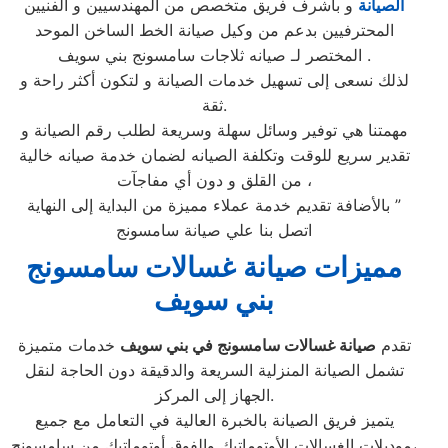
الصيانة
و باشرف فريق متخصص من المهندسيين و الفنيين
المحترفيين بدعم من وكيل صيانة الخط الساخن الموحد
المختصر لـ صيانه ثلاجات سامسونج بني سويف .
لذلك نسعى إلى تسهيل خدمات الصيانة و لتكون أكثر راحة و
ثقة.
مهمتنا هي توفير وسائل سهلة وسريعة لطلب رقم الصيانة و
تقدير سريع للوقت وتكلفة الصيانه لضمان خدمة صيانه خالية
من القلق و دون أي مفاجآت ،
بالأضافة تقديم خدمة عملاء مميزة من البداية إلى النهاية ”
اتصل بنا علي صيانة سامسونج
مميزات صيانة غسالات سامسونج
بني سويف
تقدم
صيانة غسالات سامسونج في بني سويف
خدمات متميزة
تشمل الصيانة المنزلية السريعة والدقيقة دون الحاجة لنقل
الجهاز إلى المركز.
يتميز فريق الصيانة بالخبرة العالية في التعامل مع جميع
موديلات الغسالات الأوتوماتيك والفوق أوتوماتيك من سامسونج،