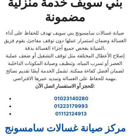
بني سويف خدمة منزلية
مضمونة
صيانة غسالات سامسونج بني سويف تهدف للحفاظ على أداء
الغسالة وضمان استمرار عملها دون توقف مفاجئ. يقوم فريق
الصيانة بفحص جميع أجزاء الغسالة بدقة،
إصلاح الأعطال المختلفة مثل توقف التشغيل أو ضعف عملية
العصر أو تسرب المياه، وتنظيف وصيانة المكونات الداخلية
لضمان أفضل كفاءة ممكنة. تشمل الخدمة أيضًا تقديم نصائح
مهمة للحفاظ على الغسالة وتمديد عمرها الافتراضي.
:
للحجز أو الاستفسار اتصل الآن
01023140280
01223179993
01112124913
مركز صيانة غسالات سامسونج