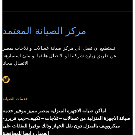
مركز الصيانة المعتمد
تستطيع ان تصل الي مركز صيانة غسالات و ثلاجات بمصر
عن طريق زياره شركتنا او الاتصال هاتفيا او ملئ استمارهه
الاتصال مجانا
Twitter
خدمات الصيانة
اماكن صيانة الاجهزة المنزلية بمصر نتميز بتوفير خدمة
صيانة الاجهزة المنزلية من غسالات – ثلاجات – تكييف–ديب فريزر-
ميكروويف بالمنزل دون نقل الجهاز وذلك توفيرا للنفقات على
العميل و ايضا للمحافظة