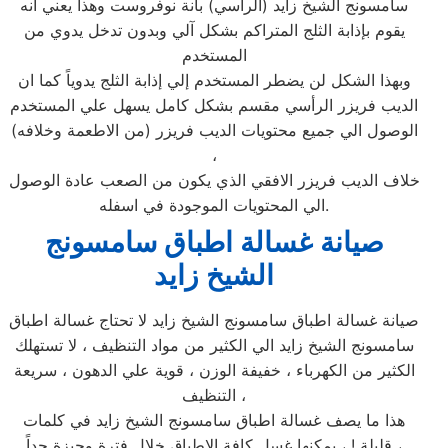
سامسونج الشيخ زايد (الرأسي) بأنة نوفروست وهذا يعني انه
يقوم بإذابة الثلج المتراكم بشكل آلي وبدون تدخل يدوي من
المستخدم
وبهذا الشكل لن يضطر المستخدم إلي إذابة الثلج يدوياً كما ان
الديب فريزر الرأسي مقسم بشكل كامل يسهل علي المستخدم
الوصول الي جميع محتويات الديب فريزر (من الاطعمة وخلافه)
،
خلاف الديب فريزر الافقي الذي يكون من الصعب عادة الوصول
الي المحتويات الموجودة في اسفله.
صيانة غسالة اطباق سامسونج
الشيخ زايد
صيانة غسالة اطباق سامسونج الشيخ زايد لا تحتاج غسالة اطباق
سامسونج الشيخ زايد الي الكثير من مواد التنظيف ، لا تستهلك
الكثير من الكهرباء ، خفيفة الوزن ، قوية علي الدهون ، سريعة
التنظيف ،
هذا ما يصف غسالة اطباق سامسونج الشيخ زايد في كلمات
قليلة ! ، يمكنها غسل كافة الاطباق خلال فترة وجيزة جداً ،