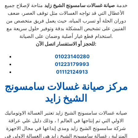
خدمة
صيانة غسالات سامسونج الشيخ زايد
متاحة لإصلاح جميع
الأعطال التي قد تواجه الغسالات مثل توقف العصر، ضعف
دوران الحلة أو تسرب المياه، حيث يعمل فريق متخصص من
الفنيين على تشخيص المشكلة بدقة وتوفير حلول سريعة مع
استخدام قطع غيار أصلية وضمان على الصيانة.
:
للحجز أو الاستفسار اتصل الآن
01023140280
01223179993
01112124913
مركز صيانة غسالات سامسونج
الشيخ زايد
صيانه غسالات سامسونج الشيخ زايد تعتبر الغسالة الاوتوماتيك
الاولي التي تم إنتاجها في العالم ! ، وذلك دليل علي عراقة
شركة سامسونج الشيخ زايد ومدي إبداعها في مجال الاجهزة
المنزلية ، غسالة سامسونج الشيخ زايد هي الغسالة الاولي في