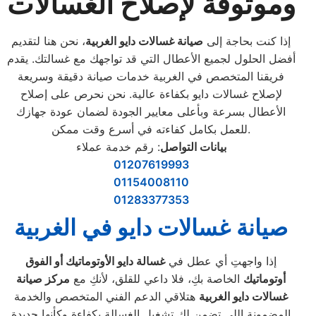
وموثوقة لإصلاح الغسالات
إذا كنت بحاجة إلى
صيانة غسالات دايو الغربية
، نحن هنا لتقديم
أفضل الحلول لجميع الأعطال التي قد تواجهك مع غسالتك. يقدم
فريقنا المتخصص في الغربية خدمات صيانة دقيقة وسريعة
لإصلاح غسالات دايو بكفاءة عالية. نحن نحرص على إصلاح
الأعطال بسرعة وبأعلى معايير الجودة لضمان عودة جهازك
للعمل بكامل كفاءته في أسرع وقت ممكن.
بيانات التواصل
: رقم خدمة عملاء
01207619993
01154008110
01283377353
صيانة غسالات دايو في الغربية
إذا واجهتِ أي عطل في
غسالة دايو الأوتوماتيك أو الفوق
أوتوماتيك
الخاصة بكِ، فلا داعي للقلق، لأنكِ مع
مركز صيانة
غسالات دايو الغربية
هتلاقي الدعم الفني المتخصص والخدمة
المضمونة اللي تضمن لكِ تشغيل الغسالة بكفاءة وكأنها جديدة