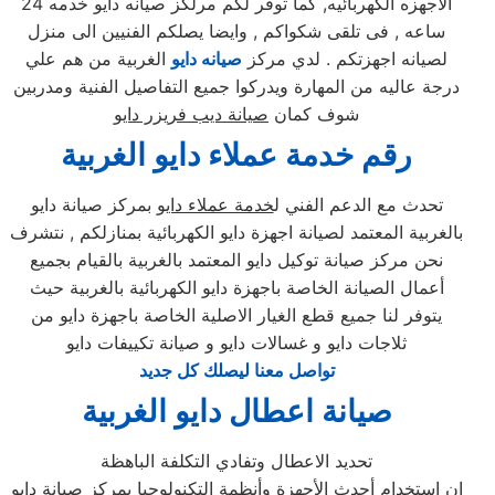
الاجهزه الكهربائيه, كما توفر لكم مرلكز صيانه دايو خدمه 24
ساعه , فى تلقى شكواكم , وايضا يصلكم الفنيين الى منزل
لصيانه اجهزتكم . لدي مركز
صيانه دايو
الغربية من هم علي
درجة عاليه من المهارة ويدركوا جميع التفاصيل الفنية ومدربين
شوف كمان
صيانة ديب فريزر دايو
رقم خدمة عملاء دايو الغربية
تحدث مع الدعم الفني ل
خدمة عملاء دايو
بمركز صيانة دايو
بالغربية المعتمد لصيانة اجهزة دايو الكهربائية بمنازلكم , نتشرف
نحن مركز صيانة توكيل دايو المعتمد بالغربية بالقيام بجميع
أعمال الصيانة الخاصة باجهزة دايو الكهربائية بالغربية حيث
يتوفر لنا جميع قطع الغيار الاصلية الخاصة باجهزة دايو من
ثلاجات دايو و غسالات دايو و صيانة تكييفات دايو
تواصل معنا ليصلك كل جديد
صيانة اعطال دايو الغربية
تحديد الاعطال وتفادي التكلفة الباهظة
ان إستخدام أحدث الأجهزة وأنظمة التكنولوجيا بمركز صيانة دايو