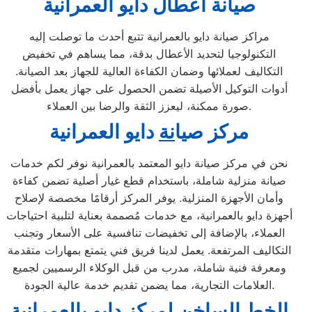
صيانة اعطال دايو العمرانية
مراكز صيانة دايو بالعمرانية تتبع أحدث ما توصلت إليه
التكنولوجيا لتحديد الأعطال بدقة، مما يساهم في تخفيض
التكاليف لعملائها وضمان الكفاءة العالية للجهاز بعد الصيانة.
أدوات التوكيل الأصيلة تضمن الحصول على جهاز يعمل بأفضل
صورة ممكنة، ليعزز الثقة والرضا بين العملاء.
مركز ص
ي
ا
نة
دايو العمرانية
نحن في مركز صيانة دايو المعتمد بالعمرانية نوفر لكم خدمات
صيانة منزلية شاملة، باستخدام قطع غيار أصلية تضمن كفاءة
وأمان الأجهزة المنزلية. يوفر المركز أرقامًا مخصصة لإصلاح
أجهزة دايو بالعمرانية، مع خدمات مُصممة بعناية لتلبية احتياجات
العملاء، بالإضافة إلى تخفيضات تنافسية على الأسعار وتجنب
التكاليف المرتفعة. يعمل لدينا فريق فني يتمتع بمهارات متقدمة
ومعرفة فنية شاملة، مدرب من قبل الوكلاء الرسميين لجميع
العلامات التجارية، مما يضمن تقديم خدمة عالية الجودة.
ال
خط ا
ل
ساخن
ل
مركز دايو
ب
العمرانية