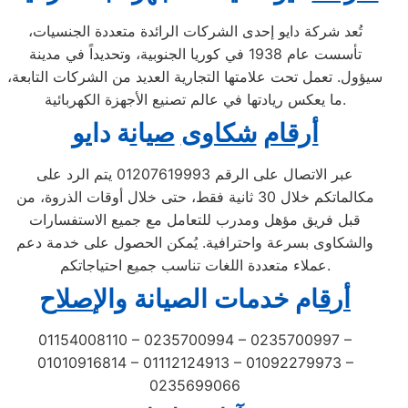
تُعد شركة دايو إحدى الشركات الرائدة متعددة الجنسيات،
تأسست عام 1938 في كوريا الجنوبية، وتحديداً في مدينة
سيؤول. تعمل تحت علامتها التجارية العديد من الشركات التابعة،
ما يعكس ريادتها في عالم تصنيع الأجهزة الكهربائية.
أرقام
شكاوى
صي
ا
ن
ة دايو
عبر الاتصال على الرقم 01207619993 يتم الرد على
مكالماتكم خلال 30 ثانية فقط، حتى خلال أوقات الذروة، من
قبل فريق مؤهل ومدرب للتعامل مع جميع الاستفسارات
والشكاوى بسرعة واحترافية. يُمكن الحصول على خدمة دعم
عملاء متعددة اللغات تناسب جميع احتياجاتكم.
أ
ر
ق
ام خدمات الصيانة
و
ال
إصل
اح
01154008110 – 0235700994 – 0235700997 –
01010916814 – 01112124913 – 01092279973 –
0235699066