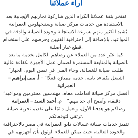
آراء عملائنا
نفتخر بثقة عملائنا الكرام الذين شاركونا تجاربهم الإيجابية بعد
الاستفادة من خدمات مركز صيانة وستنجهلوس العمرانية.
يُشيد الكثير منهم بسرعة الاستجابة وجودة الصيانة والدقة في
المواعيد، بالإضافة إلى احترافية الفنيين وحرصهم على استخدام
قطع غيار أصلية.
كما عبّر عدد من العملاء عن رضاهم الكامل بخدمة ما بعد
الصيانة والمتابعة المستمرة لضمان عمل الأجهزة بكفاءة عالية.
“طلبت صيانة للغسالة، وجاء الفني في نفس اليوم، الجهاز
اشتغل بكفاءة تانية، خدمة ممتازة فعلًا!” –
أ. منى إبراهيم –
العمرانية
“أفضل مركز صيانة اتعاملت معاه، مهندسين محترمين ومواعيد
دقيقة، وأنصح أي حد بيهم.” –
م. أحمد السيد – العمرانية
رضاكم هو هدفنا الأول، ونعمل دائمًا على تقديم تجربة صيانة
ترتقي لتوقعاتكم.
تتميز خدمات صيانة غسالات دايو العمرانية في مصر بالاحترافية
والجودة العالية، حيث يمكن للعملاء الوثوق بأن أجهزتهم في