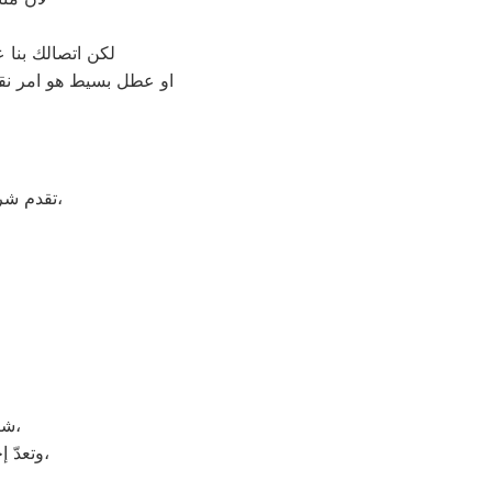
لكن اتصالك بنا 
او عطل بسيط هو امر نقد
على جميع الأجهزة المنزلية،
تقدم ش
شركة بيكو هي شركة توجد في دولة كوريا الجنوبيّة، وتحديداً في مدينة سيؤول،
وتعدّ إحدى الشركات متعددة الجنسيات، وتضم الشركة العديد من الشركات التابعة لها،