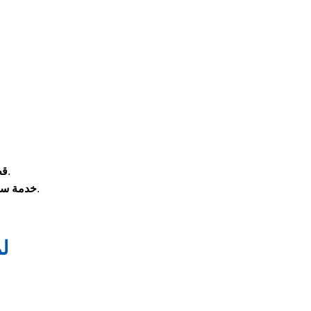
للحفاظ على عمر الغسالة وكفاءتها.
قط
، مع إمكانية المعاينة الفورية بالمنزل.
خدمة سري
لم