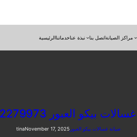
مراكز الصيانة
اتصل بنا
نبذة عنا
خدماتنا
الرئيسية
لات بيكو العبور 01092279973
صيانة غسالات بيكو العبور
November 17, 2025
tina