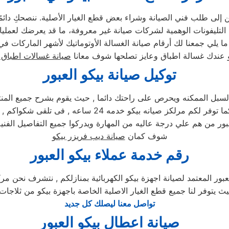
إلى طلب فني الصيانة وشراء بعض قطع الغيار الأصلية. ننصحكِ دائمًا ب
 عندك غسالة اطباق وعايز تصلحها شوف معانا
صيانة غسالات اطباق 
توكيل صيانة بيكو العبور
ل الممكنه ويحرص على راحتك دائما , حيث يقوم بشرح جميع المنتجات
ى شكواكم , وايضا يصلكم الفنيين الى منزل لصيانه اجهزتكم . لدي مركز
بور من هم علي درجة عاليه من المهارة ويدركوا جميع التفاصيل الفني
شوف كمان
صيانة ديب فريزر بيكو
رقم خدمة عملاء بيكو العبور
بور المعتمد لصيانة اجهزة بيكو الكهربائية بمنازلكم , نتشرف نحن مركز
حيث يتوفر لنا جميع قطع الغيار الاصلية الخاصة باجهزة بيكو من ثلاجات
تواصل معنا ليصلك كل جديد
صيانة اعطال بيكو العبور