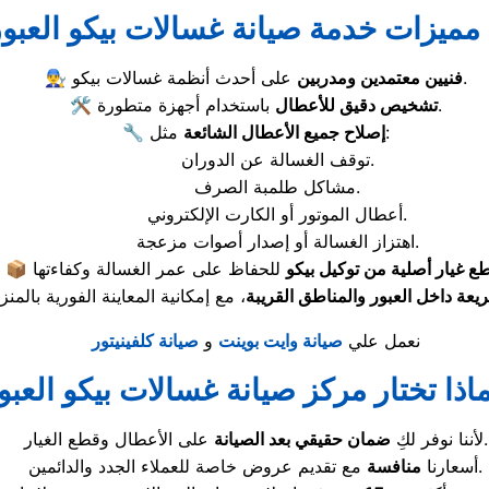
مميزات خدمة صيانة غسالات بيكو العبور
على أحدث أنظمة غسالات بيكو.
فنيين معتمدين ومدربين
👨‍🔧
باستخدام أجهزة متطورة.
تشخيص دقيق للأعطال
🛠️
مثل:
إصلاح جميع الأعطال الشائعة
🔧
توقف الغسالة عن الدوران.
مشاكل طلمبة الصرف.
أعطال الموتور أو الكارت الإلكتروني.
اهتزاز الغسالة أو إصدار أصوات مزعجة.
ع غيار أصلية من توكيل بيكو
📦
عة داخل العبور والمناطق القريبة
نعمل علي
صيانة وايت بوينت
و
صيانة كلفينيتور
اذا تختار مركز صيانة غسالات بيكو العبو
على الأعطال وقطع الغيار.
لأننا نوفر لكِ
ضمان حقيقي بعد الصيانة
مع تقديم عروض خاصة للعملاء الجدد والدائمين.
أسعارنا
منافسة