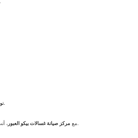
في إصلاح وصيانة الغسا
للحفاظ على الغسالة وتفادي الأعطال المتكررة.
تو
، أنتِ في أمان كامل، لأننا مش بس بنصلح الغسالة، لكن بنوفرلك خدمة متكاملة تضمن راحة بالك وراحة أسرتك.
📍 مع
مركز صيانة غسالات بيكو العبور