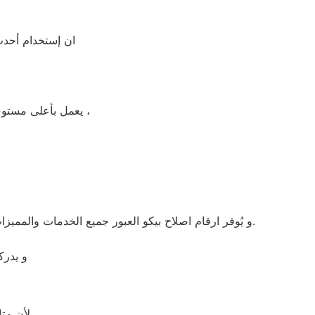
ان إستخدام أحدث 
يعمل بأعلى مستوى من الكفاءة التي ينتظرها عملائنا ولتعزيز الثقة في مركز صيانه بيكو العبور المعتمد بالعبور ،
و يُوفر ارقام اصلاح بيكو العبور جميع الخدمات والمميزات التي تُساهم في تحقيق راحة وأمان العملاء من خلال تخفيض أسعار تلك الخدمات والبُعد التام عن التكاليف المالية باهظة الثمن.
و يدرك
لأن مت