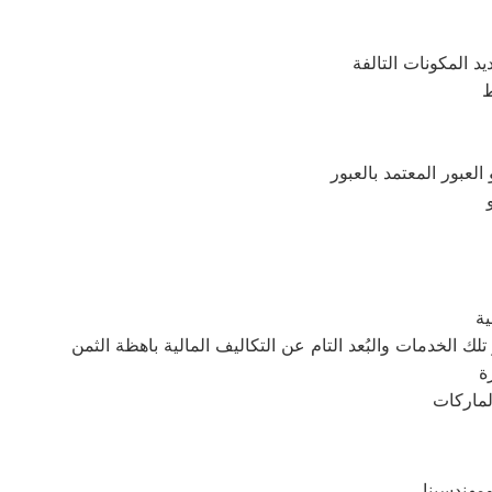
د المكونات التالفة
ط
ية
ة
لماركات
مهندسينا