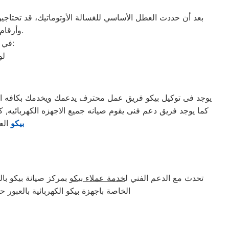
بعد أن حددت العطل الأساسي للغسالة الأوتوماتيك، قد تحتاجين 
وأرقام التليفونات الوهمية لشركات صيانة غير معروفة، ما قد يعرضك لعمليات النصب.
في ما يلي جمعنا لك أرقام صيانة الغسالة الأوتوماتيك لأشهر الماركات في العبور:
لو
يوجد فى توكيل بيكو فريق عمل محترف يدعمك ويخدمك بكافه السب
كما يوجد فريق دعم فنى يقوم صيانه جميع الاجهزه الكهربائيه, كما توفر لكم مرلكز صيانه بيكو خدمه 24 ساعه , فى تلق
بيكو
الع
تحدث مع الدعم الفني ل
خدمة عملاء بيكو
بمركز صيانة بيكو بالع
الخاصة باجهزة بيكو الكهربائية بالعبور 