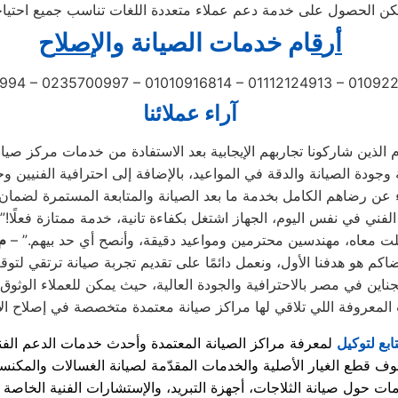
أ
ر
ق
ام خدمات الصيانة
و
ال
إصل
اح
994 – 0235700997 – 01010916814 – 01112124913 – 0109
آراء عملائنا
لفني في نفس اليوم، الجهاز اشتغل بكفاءة تانية، خدمة ممتازة فعلًا!”
لت معاه، مهندسين محترمين ومواعيد دقيقة، وأنصح أي حد بيهم.” –
م.
ين في مصر بالاحترافية والجودة العالية، حيث يمكن للعملاء الوثوق 
تابع لتوكيل