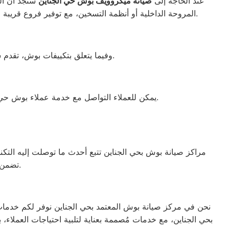
عند الحاجة إلى
صيانة ميكروويف بوش حي الجناين
ستجد أن الخ
المروحة الداخلية أو أنظمة التسخين، مع توفير فروع قريبة لتسهيل الوصول السريع. كما يتم استخدام قطع غيار أصلية لضمان الأداء المثالي للميكروويف وإعادته للعمل بكفاءة كما كان من قبل.
وفيما يتعلق بتكييفات بوش، تقدم شركة بوش اليابانية أجهزة متطورة ومتميزة وتحافظ على مكانتها الأولى في السوق منذ تأسيسها عام 1912.
يمكن للعملاء التواصل مع خدمة عملاء بوش حي الجناين للحصول على دعم كامل وصيانة فعالة لجميع أجهزة بوش الكهربائية بالاعتماد على قطع الغيار الأصلية المتوفرة.
مراكز صيانة بوش بحي الجناين تتبع أحدث ما توصلت إليه التكنول
تضمن الحصول على جهاز يعمل بأفضل صورة ممكنة، ليعزز الثقة والرضا بين العملاء.
نحن في مركز صيانة بوش المعتمد بحي الجناين نوفر لكم خدمات 
بحي الجناين، مع خدمات مُصممة بعناية لتلبية احتياجات العملاء،