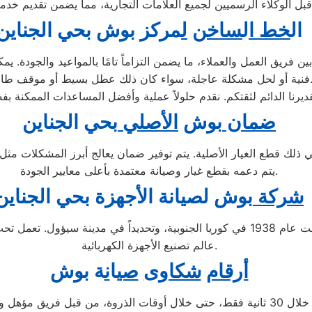
ال
خط ا
ل
ساخن
ل
مركز بوش
ب
حي الجناين
ريق العمل والعملاء، ما يضمن التزاماً تامًا بالمواعيد والجودة. يم
لحل مشكلة عاجلة، سواء كان ذلك عطل بسيط أو موقف طارئ.
ضمان
بوش
الأصلي
بحي الجناين
في ذلك قطع الغيار الأصلية. يتم توفير ضمان يعالج أبرز المشكلات مث
يتم دعمه بقطع غيار وصيانة معتمدة بأعلى معايير الجودة.
شركة
بوش لصيانة ال
جهزة بحي الجناين
تُعد شركة بوش إحدى الشركات الرائدة متعددة الجنسيات، تأسست عام 1938 في كوريا الجنوبي
عالم تصنيع الأجهزة الكهربائية.
أرقام
شكاوى
صي
ا
ن
ة بوش
عبر الاتصال على الرقم 01207619993 يتم الرد على مكالماتكم خلال 30 ثانية فقط، حتى خل