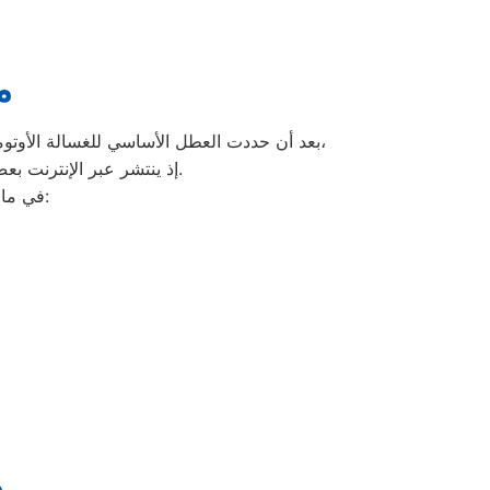
م
،
بعد أن حددت العطل الأساسي للغسالة الأوتوما
إذ ينتشر عبر الإنترنت بعض الإعلانات وأرقام التليفونات الوهمية لشركات صيانة غير معروفة، ما قد يعرضك لعمليات النصب.
في ما يلي جمعنا لك أرقام صيانة الغسالة الأوتوماتيك لأشهر الماركات في حي الجناين:
م