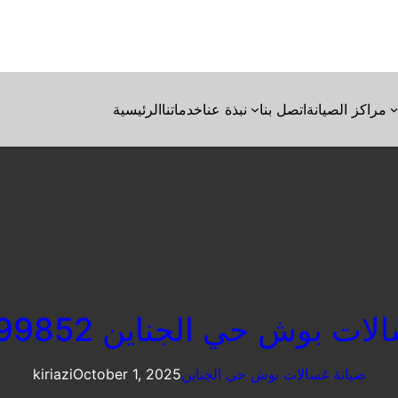
مراكز الصيانة
اتصل بنا
نبذة عنا
خدماتنا
الرئيسية
ت بوش حي الجناين 01210999852
صيانة غسالات بوش حي الجناين
October 1, 2025
kiriazi