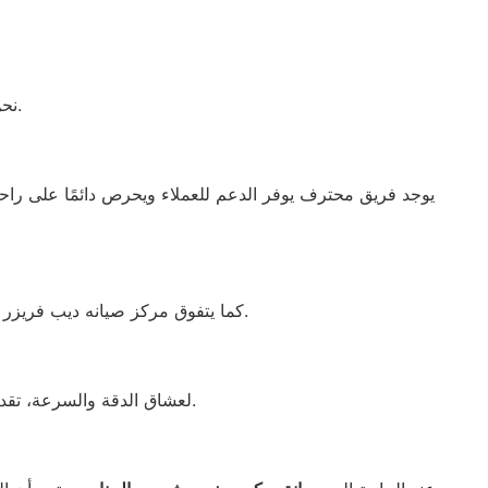
نحن متواجدون للرد على جميع استفساراتكم وتقديم الدعم الفني في أي وقت.
كما يتفوق مركز صيانه ديب فريزر بوش حي الجناين بقدرته على توفير خدمات متميزة، معتمدة على التوكيلات المعروفة والموثوقة في المجال.
لعشاق الدقة والسرعة، تقدم خدمات صيانه غسالة أطباق بوش حي الجناين الإصلاح الفوري دون الحاجة لنقل الجهاز إلى المركز.