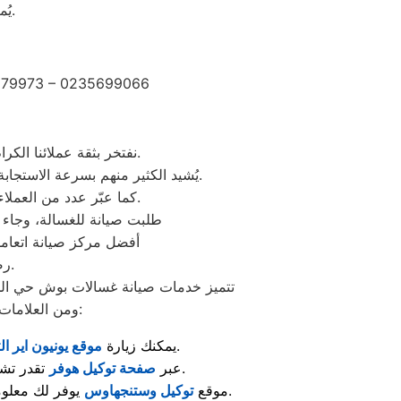
يُمكن الحصول على خدمة دعم عملاء متعددة اللغات تناسب جميع احتياجاتكم.
2279973 – 0235699066
نفتخر بثقة عملائنا الكرام الذين شاركونا تجاربهم الإيجابية بعد الاستفادة من خدمات مركز صيانة وستنجهلوس حي الجناين.
يُشيد الكثير منهم بسرعة الاستجابة وجودة الصيانة والدقة في المواعيد، بالإضافة إلى احترافية الفنيين وحرصهم على استخدام قطع غيار أصلية.
كما عبّر عدد من العملاء عن رضاهم الكامل بخدمة ما بعد الصيانة والمتابعة المستمرة لضمان عمل الأجهزة بكفاءة عالية.
“طلبت صيانة للغسالة، وجاء ا
“أفضل مركز صيانة اتعام
رضاكم هو هدفنا الأول، ونعمل دائمًا على تقديم تجربة صيانة ترتقي لتوقعاتكم.
تتميز خدمات صيانة غسالات بوش حي الجنا
ومن العلامات المعروفة اللي تلاقي لها مراكز صيانة معتمدة متخصصة في إصلاح الأجهزة والعناية بها:
لمعرفة مراكز الصيانة المعتمدة وأحدث خدمات الدعم الفني.
: يمكنك زيارة
موقع يونيون اير ال
تقدر تشوف قطع الغيار الأصلية والخدمات المقدّمة لصيانة الغسالات والمكنسات وغيرها.
: عبر
صفحة توكيل هوفر
يوفر لك معلومات حول صيانة الثلاجات، أجهزة التبريد، والإستشارات الفنية الخاصة بها.
: موقع
توكيل وستنجهاوس