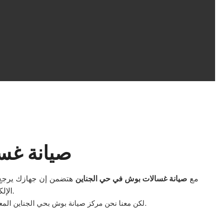
صيانة غس
مع
صيانة غسالات بوش في حي الجناين
هتضمن إن جهازك يرجع ي
الإلكترونية، باستخدام أدوات متطورة وقطع غيار أصلية تضمن أفضل أداء للغسالة.
.
لكن معنا نحن مركز صيانة بوش بحي الجناين ال