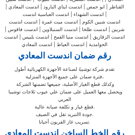
القناطر | ابو حمص | اندست ايتاي البارود | اندست المعادي |
اندست الشهداء | اندست العباسية اندست |
اندست شبين الكوم | اندست ميت غمرة | اندست اندست
شربين | اندست طلخا | اندست السنبلاوين | اندست فاقوس |
اندست الزقازيق | اندست منيا القمح | اندست بلبيس | اندست
الحوامدية | اندست العياط | اندست المعادي
رقم ضمان اندست المعادي
تقدم شركة
توشيبا
لصناعة الأجهزة الكهربائية أطول
على جميع الأجهزة المنزلية،
فترة
ضمان
وكذلك قطع الغيار الأصلية، جميعها تضمنها الشركة
ويحصل معها العميل على ضمان علي عيوب ثلاجات توشيبا
العربي
قطع غيار و تكلفة صيانة عالية.
جودة االتبريد تقل في الصيف.
تسريب غاز الفريون أحيانا.
رقم الخط الساخن اندست المعادي