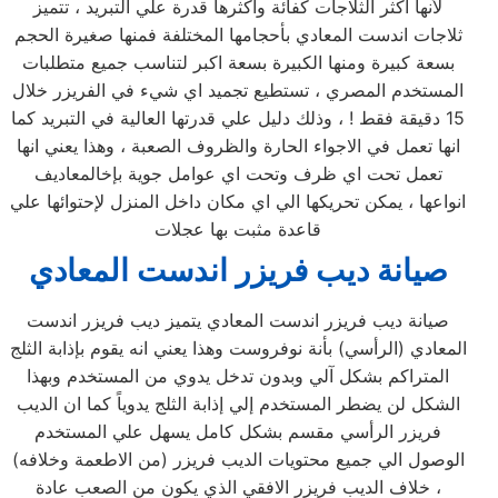
لأنها اكثر الثلاجات كفائة واكثرها قدرة علي التبريد ، تتميز
ثلاجات اندست المعادي بأحجامها المختلفة فمنها صغيرة الحجم
بسعة كبيرة ومنها الكبيرة بسعة اكبر لتناسب جميع متطلبات
المستخدم المصري ، تستطيع تجميد اي شيء في الفريزر خلال
15 دقيقة فقط ! ، وذلك دليل علي قدرتها العالية في التبريد كما
انها تعمل في الاجواء الحارة والظروف الصعبة ، وهذا يعني انها
تعمل تحت اي ظرف وتحت اي عوامل جوية بإخالمعاديف
انواعها ، يمكن تحريكها الي اي مكان داخل المنزل لإحتوائها علي
قاعدة مثبت بها عجلات
صيانة ديب فريزر اندست المعادي
صيانة ديب فريزر اندست المعادي يتميز ديب فريزر اندست
المعادي (الرأسي) بأنة نوفروست وهذا يعني انه يقوم بإذابة الثلج
المتراكم بشكل آلي وبدون تدخل يدوي من المستخدم وبهذا
الشكل لن يضطر المستخدم إلي إذابة الثلج يدوياً كما ان الديب
فريزر الرأسي مقسم بشكل كامل يسهل علي المستخدم
الوصول الي جميع محتويات الديب فريزر (من الاطعمة وخلافه)
، خلاف الديب فريزر الافقي الذي يكون من الصعب عادة