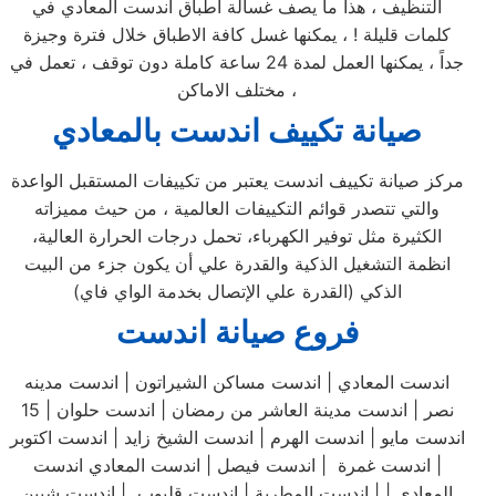
التنظيف ، هذا ما يصف غسالة اطباق اندست المعادي في
كلمات قليلة ! ، يمكنها غسل كافة الاطباق خلال فترة وجيزة
جداً ، يمكنها العمل لمدة 24 ساعة كاملة دون توقف ، تعمل في
مختلف الاماكن ،
صيانة تكييف اندست بالمعادي
مركز صيانة تكييف اندست يعتبر من تكييفات المستقبل الواعدة
والتي تتصدر قوائم التكييفات العالمية ، من حيث مميزاته
الكثيرة مثل توفير الكهرباء، تحمل درجات الحرارة العالية،
انظمة التشغيل الذكية والقدرة علي أن يكون جزء من البيت
الذكي (القدرة علي الإتصال بخدمة الواي فاي)
فروع صيانة اندست
اندست المعادي | اندست مساكن الشيراتون | اندست مدينه
نصر | اندست مدينة العاشر من رمضان | اندست حلوان | 15
اندست مايو | اندست الهرم | اندست الشيخ زايد | اندست اكتوبر
| اندست غمرة | اندست فيصل | اندست المعادي اندست
المعادي | | اندست المطرية | اندست قليوب | اندست شبين