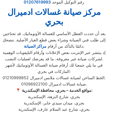
رقم التوكيل الموحد
01207619993
مركز صيانة غسالات ادميرال
بحري
بعد أن حددت العطل الأساسي للغسالة الأوتوماتيك، قد تحتاجين
إلى طلب فني الصيانة وشراء بعض قطع الغيار الأصلية. ننصحكِ
،
دائمًا بالتأكد من أرقام
مراكز الصيانة
إذ ينتشر عبر الإنترنت بعض الإعلانات وأرقام التليفونات الوهمية
لشركات صيانة غير معروفة، ما قد يعرضك لعمليات النصب.
في ما يلي جمعنا لك أرقام صيانة الغسالة الأوتوماتيك لأشهر
الماركات في بحري:
الخط الساخن لصيانة غسالات ملابس ادميرال 01210999852.
صيانة غسالات ادميرال 01096922100.
مواقع الخدمة – بحري، محافظة الإسكندرية:
📍
بحري، شارع النزهة، الإسكندرية
بحري، ميدان سيدي جابر، الإسكندرية
بحري، شارع عبد السلام عارف، الإسكندرية