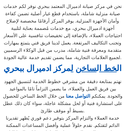
نحن في مركز صيانة ادميرال المعتمد ببحري نوفر لكم خدمات
صيانة منزلية شاملة، باستخدام قطع غيار أصلية تضمن كفاءة
وأمان الأجهزة المنزلية. يوفر المركز أرقامًا مخصصة لإصلاح
أجهزة ادميرال ببحري، مع خدمات مُصممة بعناية لتلبية
احتياجات العملاء، بالإضافة إلى تخفيضات تنافسية على الأسعار
وتجنب التكاليف المرتفعة. يعمل لدينا فريق فني يتمتع بمهارات
متقدمة ومعرفة فنية شاملة، مدرب من قبل الوكلاء الرسميين
لجميع العلامات التجارية، مما يضمن تقديم خدمة عالية الجودة.
ال
خط ا
ل
ساخن
ل
مركز ادميرال
ب
بحري
نهتم بمتابعة دقيقة من مشرفي خطوط الخدمة لتنسيق الجهود
بين فريق العمل والعملاء، ما يضمن التزاماً تامًا بالمواعيد
والجودة. يمكنكم
التواصل معنا
من خلال الخط الساخن للحصول
على استشارة فنية أو لحل مشكلة عاجلة، سواء كان ذلك عطل
بسيط أو موقف طارئ.
خدمة العملاء والتزام المركز بتوفير دعم فوري يُظهر تقديرنا
الدائم لثقتكم. نقدم حلولاً عملية وأفضل المساعدات الممكنة