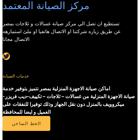
مركز الصيانة المعتمد
تستطيع ان تصل الي مركز صيانة غسالات و ثلاجات بمصر
عن طريق زياره شركتنا او الاتصال هاتفيا او ملئ استمارهه
الاتصال مجانا
Twitter
خدمات الصيانة
اماكن صيانة الاجهزة المنزلية بمصر نتميز بتوفير خدمة
صيانة الاجهزة المنزلية من غسالات – ثلاجات – تكييف–ديب فريزر-
ميكروويف بالمنزل دون نقل الجهاز وذلك توفيرا للنفقات على
العميل و ايضا للمحافظة
الخط الساخن