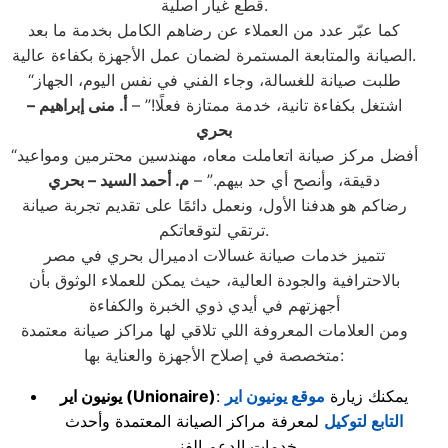
قطع غيار أصلية.
كما عبّر عدد من العملاء عن رضاهم الكامل بخدمة ما بعد
الصيانة والمتابعة المستمرة لضمان عمل الأجهزة بكفاءة عالية.
“طلبت صيانة للغسالة، وجاء الفني في نفس اليوم، الجهاز
اشتغل بكفاءة تانية، خدمة ممتازة فعلًا!” –
أ. منى إبراهيم –
بحري
“أفضل مركز صيانة اتعاملت معاه، مهندسين محترمين ومواعيد
دقيقة، وأنصح أي حد بيهم.” –
م. أحمد السيد – بحري
رضاكم هو هدفنا الأول، ونعمل دائمًا على تقديم تجربة صيانة
ترتقي لتوقعاتكم.
تتميز خدمات صيانة غسالات ادميرال بحري في مصر
بالاحترافية والجودة العالية، حيث يمكن للعملاء الوثوق بأن
أجهزتهم في أيدي ذوي الخبرة والكفاءة
ومن العلامات المعروفة اللي تلاقي لها مراكز صيانة معتمدة
متخصصة في إصلاح الأجهزة والعناية بها:
: يمكنك زيارة
موقع يونيون اير
(Unionaire)
يونيون اير
التابع لتوكيل
لمعرفة مراكز الصيانة المعتمدة وأحدث
خدمات الدعم الفني.