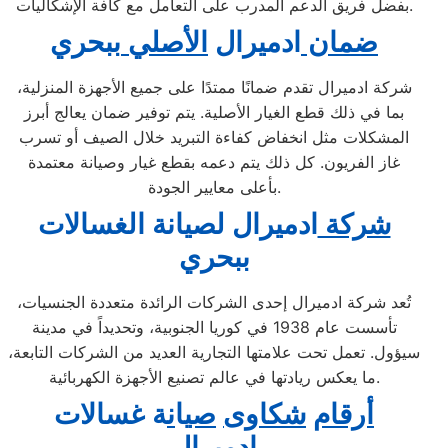
بفضل فريق الدعم المدرب على التعامل مع كافة الإشكاليات.
ضمان
ادميرال
الأصلي
ببحري
شركة ادميرال تقدم ضمانًا ممتدًا على جميع الأجهزة المنزلية،
بما في ذلك قطع الغيار الأصلية. يتم توفير ضمان يعالج أبرز
المشكلات مثل انخفاض كفاءة التبريد خلال الصيف أو تسرب
غاز الفريون. كل ذلك يتم دعمه بقطع غيار وصيانة معتمدة
بأعلى معايير الجودة.
شركة
ادميرال لصيانة الغسالات
ببحري
تُعد شركة ادميرال إحدى الشركات الرائدة متعددة الجنسيات،
تأسست عام 1938 في كوريا الجنوبية، وتحديداً في مدينة
سيؤول. تعمل تحت علامتها التجارية العديد من الشركات التابعة،
ما يعكس ريادتها في عالم تصنيع الأجهزة الكهربائية.
أرقام
شكاوى
صي
ا
ن
ة غسالات
ادميرال