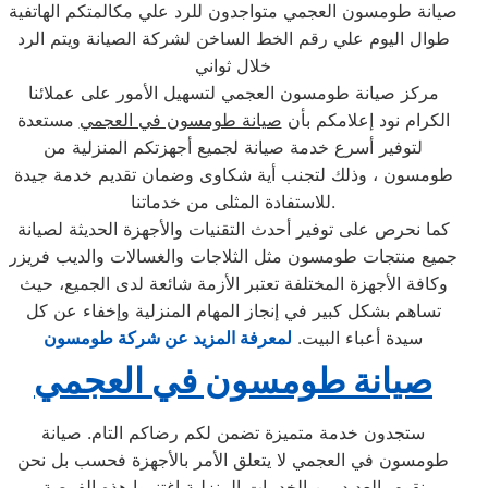
صيانة طومسون العجمي متواجدون للرد علي مكالمتكم الهاتفية
طوال اليوم علي رقم الخط الساخن لشركة الصيانة ويتم الرد
خلال ثواني
مركز صيانة طومسون العجمي لتسهيل الأمور على عملائنا
الكرام نود إعلامكم بأن
صيانة طومسون في العجمي
مستعدة
لتوفير أسرع خدمة صيانة لجميع أجهزتكم المنزلية من
طومسون ، وذلك لتجنب أية شكاوى وضمان تقديم خدمة جيدة
للاستفادة المثلى من خدماتنا.
كما نحرص على توفير أحدث التقنيات والأجهزة الحديثة لصيانة
جميع منتجات طومسون مثل الثلاجات والغسالات والديب فریزر
وكافة الأجهزة المختلفة تعتبر الأزمة شائعة لدى الجميع، حيث
تساهم بشكل كبير في إنجاز المهام المنزلية وإخفاء عن كل
سيدة أعباء البيت.
لمعرفة المزيد عن شركة طومسون
صيانة طومسون في العجمي
ستجدون خدمة متميزة تضمن لكم رضاكم التام. صيانة
طومسون في العجمي لا يتعلق الأمر بالأجهزة فحسب بل نحن
نقوم بالعديد من الخدمات المنزلية اغتنموا هذه الفرصة