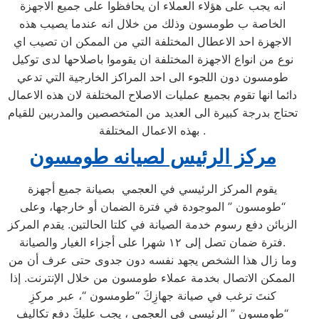
انه يجب على هؤلاء العملاء ان يحافظوا على جميع الاجهزة
الخاصة ب طومسون وذلك من خلال انه عندما يصيب هذه
الاجهزة احد الاعطال المختلفة التي من الممكن ان تصيب اي
نوع من انواع الاجهزة المختلفة ان يقوموا باصلاحها لدى توكيل
طومسون دون اللجوء الى احد المراكز الخارجية التي تدعي
دائما انها تقوم بجميع عمليات الاصلاح المختلفة لان هذه الاعمال
تحتاج بدرجة كبيرة الى العديد من المتخصصين والمدربين للقيام
بهذه الاعمال المختلفة .
مركز الرئيس لصيانه طومسون
يقوم المركز الرئيسي في العجمي بصيانة جميع أجهزة
“طومسون ” الموجودة في فترة الضمان أو خارجها، وعلى
الزبائن دفع رسوم خدمة الصيانة في كلتا الحالتين. يقدم المركز
فترة ضمان تصل إلى ١٢ شهرا على أجزاء الغيار والصيانة.
وما زال هذا الشخص يجهد نفسه دون جدوى حتى عرف أن من
الممكن الاتصال بخدمة عملاء طومسون من خلال الإنترنت. إذا
كنتَ ترغب في صيانة جهازِكَ “طومسون “، عبر مركزِ
“طومسون ” الرئيسي في العجمي ، يجب عليكَ دفع تكاليف