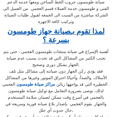
صيانة طومسون جروب الخط الساخن ومعها خدمة الدعم
الفنى و طومسون خدمة العملاء قسم العجمي من العميل الى
الشركة مباشرة من السبت الى الجمعه لقبول طلبات الصيانة
وتركيب كافة الاجهزة
لمذا تقوم بـصيانة جهاز طومسون
بسرعة ؟
أهمية الإسراع في صيانة منتجات طومسون العجمي ، حتى يتم
تجنب الكثير من المشاكل التي قد تحدث بسبب عدم صيانة
الجهاز بشكل دوري وصحيح.
فقد يؤدي ركن الجهاز دون صيانته إلى مشاكل مثل تلف
الأسلاك، والصدأ، وأحيانًا احتراق الموتور وغيرها من المشاكل
العجمي .
الخطيرة التي قد يواجهها زبائن
مراكز صيانة طومسون
لذلك، نوصى بضرورة التعامل مع توكيل صيانة طومسون
بالعجمي في أسرع وقت ممكن لضمان سلامة المستخدم
والجهاز. يقوم العجمي بإصدار بلاغ صيانة فورية وسريعة في
حال حدوث أي خلل،
سواء كانت بسيطة أو كبيرة، لتنفيذ الخدمة بأسرع وقت ممكن