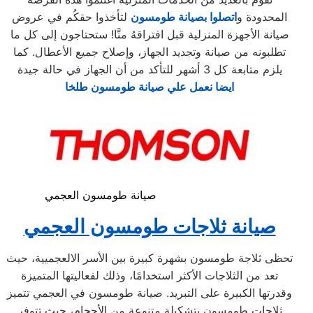
المحدودة و
اتصلوا بصيانة طومسون
لتأخذوا حقكُم في عروض
صيانة الأجهزة المنزلية قبل افتراقهُ منَّا! ستحتاجون إلى كل ما
تطلبونه من صيانة وتجديد الجهاز، وإصلاح جميع الأعطال. كما
يلزم متابعة كل 3 أشهر للتأكد من أن الجهاز في حالة جيدة
ايضا نعمل علي صيانة طومسون طلخا
صيانة طومسون العجمي
صيانة ثلاجات طومسون العجمي
تحظى ثلاجة طومسون بشهرة كبيرة بين الأسر الالعجميية، حيث
تعد من الثلاجات الأكثر استخدامًا، وذلك لفعاليتها المتميزة
وقدرتها الكبيرة على التبريد. صيانة طومسون في العجمي تتميز
ثلاجات طومسون بتشكيلة متنوعة من الأحجام، حيث تتوفر