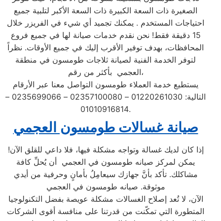
الصغيرة ذات السعة الكبيرة ذات السعة الأكبر لتلبية جميع
احتياجات المستخدم . يمكنك تجميد أي شيء في الفريزر خلال
15 دقيقة فقط! نحن نقدم خدمات صيانة لها في جميع فروع
المحافظات، بهدف توفير الأقرب إليك في جميع الأوقات. نظراً
لتوفر الخدمة الفنية لصيانة ثلاجات طومسون في منطقة
العجمي بأكثر من رقم،
يستطيع خدمة العملاء طومسون التواصل معنا عبر الأرقام
التالية: 01220261030 – 02357100080 – 0235699066 –
01010916814.
صيانة غسالات طومسون العجمي
إذا كان لديك غسالة وتواجه مشكلة فيها، فلا داعي للقلق الآن!
يمكن لمركز صيانه طومسون في العجمي أن يُحلِّ كافة
مشاكلك. تأكد بأنَّ جهازك سيعامِلُ بأمانٍ وحرفية من أيدي
موثوقة. صيانه طومسون في العجمي
الآن، لا تُعد إصلاح الغسالات مشكلة عويصة بفضل التكنولوجيا
المتطورة التي تمكّنت من قدرتنا على منافسة أقوى الشركات