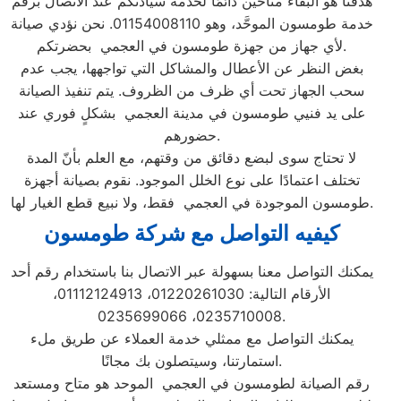
هدفنا هو البقاء متاحين دائمًا لخدمة سيادتكم عند الاتصال برقم
خدمة طومسون الموحَّد، وهو 01154008110. نحن نؤدي صيانة
لأي جهاز من جهزة طومسون في العجمي بحضرتكم.
بغض النظر عن الأعطال والمشاكل التي تواجهها، يجب عدم
سحب الجهاز تحت أي ظرف من الظروف. يتم تنفيذ الصيانة
على يد فنيي طومسون في مدينة العجمي بشكلٍ فوري عند
حضورهم.
لا تحتاج سوى لبضع دقائق من وقتهم، مع العلم بأنّ المدة
تختلف اعتمادًا على نوع الخلل الموجود. نقوم بصيانة أجهزة
طومسون الموجودة في العجمي فقط، ولا نبيع قطع الغيار لها.
كيفيه التواصل مع شركة طومسون
يمكنك التواصل معنا بسهولة عبر الاتصال بنا باستخدام رقم أحد
الأرقام التالية: 01220261030، 01112124913،
0235710008، 0235699066.
يمكنك التواصل مع ممثلي خدمة العملاء عن طريق ملء
استمارتنا، وسيتصلون بك مجانًا.
رقم الصيانة لطومسون في العجمي الموحد هو متاح ومستعد