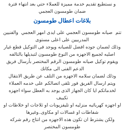
و نستطيع تقديم خدمة مميزة للعملاء حتي بعد انتهاء فترة
ضمان طومسون العجمي
بلاغات اعطال طومسون
تتم صيانه طومسون العجمي على ايدى امهر العجمي والفنيين
المدربيين على اعلى مستوى
وذلك لضمان جوده افضل للصيانه ويوجد فى التوكيل قطع غيار
اصليه لجميع الاجهزه من النوع طومسون لتبديلها بالتالفه
ويقوم توكيل صيانه طومسون الرقم المختصر بأرسال فريق
الدعم الفنى الى مكانك
وذلك لضمان سلامه الاجهزه من التلف عن طريق الانتقال
ويتم ارسال الفريق فور تلقى اتصالكم على خدمه العملاء
لخدماتكم ايا كان الجهاز الذى يوجد به العطل سواء اجهزه
تكييف
او اجهزه كهربائيه منزليه او تليفزيونات او ثلاجات او خلاطات او
شفاطات او غسالات او مكاوى..وغيرها
ولكن يشترط ان تكون هذه الاجهزه من انتاج رقم شركه
طومسون المختصر