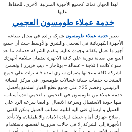
لهذا الجهاز، تمامًا كجميع الأجهزة المنزلية الأخرى، للحفاظ
عليها.
خدمة عملاء طومسون العجمي
تعتبر
خدمة عملاء طومسون
شركة رائدة في مجال صناعة
الأجهزة الكهربائية في العجمي والشرق والأوسط حيث أن جميع
أجهزتها تعمل بكفائه وجودة عالية, وتقدم الشركة خدمات ما بعد
البيع من صيانة دورية علي كافة الاجهزة لضمان سلامة أجهزتك
سواء كانت ( ثلاجة – غسالة – بوتاجاز – ديب فريزر ) وتضمن
الشركة كافة منتجاتها بضمان ساري لمدة 5 سنوات علي جميع
المنتجات خدمات صيانة غسالات طومسون في مركز الصيانة
الرئيسي وخصم 25٪ علي جميع قطع الغيار استمتع بأفضل
خدمة عملاء من طومسون في العجمي بالعجمي لعدة أسباب،
منها جودة الاستقبال وسرعة الاتصال. و ايضا سرعه الرد علي
العميل و ارسال فني اليه لتلبيه مطالب العميل يمكن للفني
إصلاح جهازك أمام عينيك لزيادة الأمان والاطمئنان، ولا يأخذ
الأجهزة إلى الشركة إلا في حالات ضرورية لفحصها باستخدام
أحدث الأجهزة. حرصاً على جهاز العميل، يتم تسليمه بأفضل