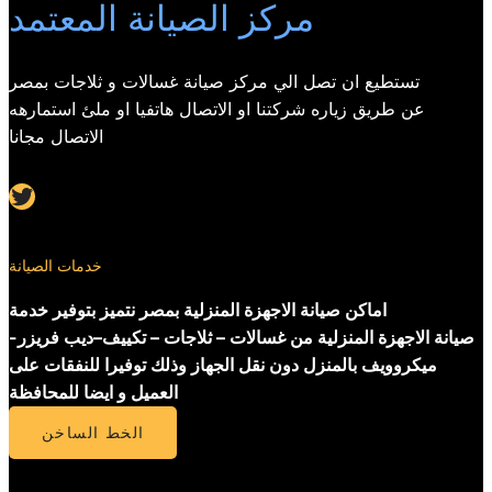
مركز الصيانة المعتمد
تستطيع ان تصل الي مركز صيانة غسالات و ثلاجات بمصر
عن طريق زياره شركتنا او الاتصال هاتفيا او ملئ استمارهه
الاتصال مجانا
Twitter
خدمات الصيانة
اماكن صيانة الاجهزة المنزلية بمصر نتميز بتوفير خدمة
صيانة الاجهزة المنزلية من غسالات – ثلاجات – تكييف–ديب فريزر-
ميكروويف بالمنزل دون نقل الجهاز وذلك توفيرا للنفقات على
العميل و ايضا للمحافظة
الخط الساخن