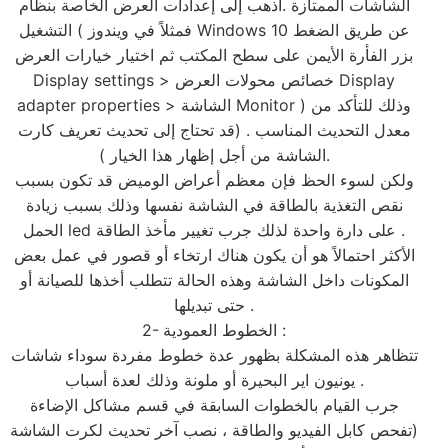
الشاشات الممتازة .اذهب إلى إعدادات العرض الخاصة بنظام
التشغيل ( فمثلاً في ويندوز Windows 10 عن طريق الضغط
بزر الفأرة الأيمن على سطح المكتب ثم اختيار خيارات العرض
Display settings > خصائص محولات العرض Display
adapter properties > الشاشة Monitor ) وذلك للتأكد من
معدل التحديث المناسب . (قد تحتاج إلى تحديث تعريف كارت
الشاشة من أجل إظهار هذا الخيار ).
ولكن لسوء الحظ فإن معظم أعراض الوميض قد تكون بسبب
نقص التغذية بالطاقة في الشاشة نفسها وذلك بسبب زيادة
الحمل led على دارة واحدة لذلك جرب تغيير مأخذ الطاقة .
الأكثر احتمالاً هو أن يكون هناك ارتخاء أو قصور في عمل بعض
المكونات داخل الشاشة وهذه الحالة تتطلب أخذها للصيانة أو
حتى تبديلها .
2- الخطوط العمودية :
تتظاهر هذه المشكلة بظهور عدة خطوط مفردة سوداء شاشات
يونيون اير البحيرة أو ملونة وذلك لعدة أسباب .
جرب القيام بالخطوات السابقة في قسم مشاكل الإضاءة
(تفحص كابل الفيديو والطاقة ، نصب آخر تحديث لكرت الشاشة