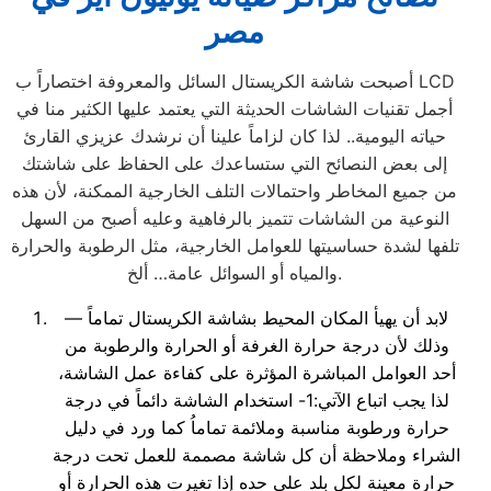
مصر
أصبحت شاشة الكريستال السائل والمعروفة اختصاراً ب LCD
أجمل تقنيات الشاشات الحديثة التي يعتمد عليها الكثير منا في
حياته اليومية.. لذا كان لزاماً علينا أن نرشدك عزيزي القارئ
إلى بعض النصائح التي ستساعدك على الحفاظ على شاشتك
من جميع المخاطر واحتمالات التلف الخارجية الممكنة، لأن هذه
النوعية من الشاشات تتميز بالرفاهية وعليه أصبح من السهل
تلفها لشدة حساسيتها للعوامل الخارجية، مثل الرطوبة والحرارة
والمياه أو السوائل عامة… ألخ.
— لابد أن يهيأ المكان المحيط بشاشة الكريستال تماماً
وذلك لأن درجة حرارة الغرفة أو الحرارة والرطوبة من
أحد العوامل المباشرة المؤثرة على كفاءة عمل الشاشة،
لذا يجب اتباع الآتي:1- استخدام الشاشة دائماً في درجة
حرارة ورطوبة مناسبة وملائمة تماماُ كما ورد في دليل
الشراء وملاحظة أن كل شاشة مصممة للعمل تحت درجة
حرارة معينة لكل بلد على حده إذا تغيرت هذه الحرارة أو