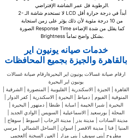
الرطوبة قل عمر الشاشة الإفتراضي.
2- لا تستخدم شاشة الـ LCD أبداً في درجة حرارة أقل
من 10 درجة مئوية لأن ذلك يؤثر على زمن استجابة
الصورة Response Time كما يقلل من شدة الإضاءة
Brightness بشكل واضح تماماً.
خدمات صيانه يونيون اير
بالقاهرة والجيزة بجميع المحافظات
ارقام صيانة غسالات يونيون اير البحيرةارقام صيانة غسالات
يونيون اير البحيرة
القاهرة | الجيزة | الاسكندرية | القليوبية | المنصورة | الشرقية |
المنوفية | الفيوم | دمياط | البحيرة | الاسكندرية | كفر الدوار |
البحيرة | شبرا الخيمة | امبابة | طنطا | دمنهور | البحيرة |
المحلة | بورسعيد | الاسماعيلية | السويس | الوادي الجديد |
مدينة السادات | مدينة بدر | مدينة الرحاب | اسيوط | سوهاج |
المنيا | قنا | مدينة الاقصر | اسوان | الساحل الشمالي | مرسي
مطروح |بني سويف | بني مزار | العين السخنة |العجمي