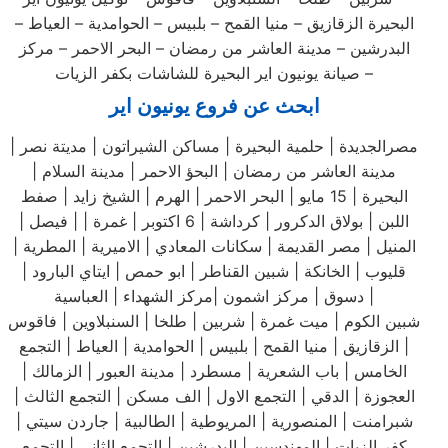
البحيرة الزقازيق – منيا القمح – بلبيس – الحوامدية – العياط –
البدرشين – مدينة العاشر من رمضان – البحر الاحمر – مركز
صيانة يونيون اير البحيرة للشاشات بكفر الزيات –
ابحث عن فروع يونيون اير
مصرالجديدة | حلمية البحيرة | مساكن الشيراتون | مديتة نصر |
مدينة العاشر من رمضان | البحؤ الاحمر | مدينة السلام |
البحيرة | 15 مايو | البحر الاحمر | الهرم | الشيخ زايد | صفط
اللبن | بولاق الدكرور | كرداشة | 6 اكتوبر | غمرة | | فيصل |
المنيل | مصر القديمة | سكانات المعادي | الاميرية | المطرية |
قليوب | الخانكة | شبين القناطر | ابو حمص | ايتاي البارود |
دسوق | مركز اشمون |مركز الشهداء | العباسية |
شبين الكوم | ميت غمرة | شربين | طلخا | السنبلاوين | فاقوس
| الزقازيق | منيا القمح | بلبيس | الحوامدية | العياط | التجمع
الخامس | باب الشعرية | مسطرد | مدينة العبور | الزمالك |
العجوزة | الدقي | التجمع الاول | الف مسكن | التجمع الثالث |
شبرامنت | المنصورية | المريوطية | الطالبية | جاردن سيتي |
كفر الزيات | المهندسين | البدرشين | التجمع الثاني | التجمع