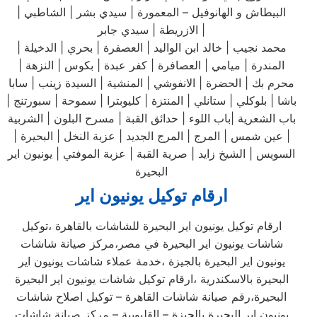
البيطاش و الهانوفيل – المعمورة | سيدي بشر | الشاطبي |
الازريطة | سيدي جابر |
محمد نجيب | خالد ابن الواليد | العصفرة | بحري | الدخيلة |
المندرة | ميامي | العصافرة | كفر عبدة | بكوس | النزهة |
محرم بك | الحضرة | الانفوشي | المنشية | السيدة زينب | سابا
باشا | بلوكلي | ستانلي | المنتزة | كليوبترا | سموحة | سبورتنج |
باب الشعرية |باب اللوء | حدائق القبة | مسرح البلون | الشربية
| عين شمس | المرج | المرج الجديد | عزبة النخل | البحيرة |
السويس | الشيخ زايد | صرية القبة | عزبة الموفتي | يونيون اير
البحيرة
ارقام توكيل يونيون اير
ارقام توكيل يونيون اير البحيرة للشاشات بالقاهرة ،توكيل
شاشات يونيون اير البحيرة في مصر،مركز صيانة شاشات
يونيون اير البحيرة بالجيزة ،خدمة عملاء شاشات يونيون اير
البحيرة بالاسكندرية ،ارقام توكيل شاشات يونيون اير البحيرة
البحيرة،رقم صيانة شاشات القاهرة – توكيل اصلاح شاشات
يونيون اير البحيرة بالجيزة – القليوبية – مركز صيانة شاشات