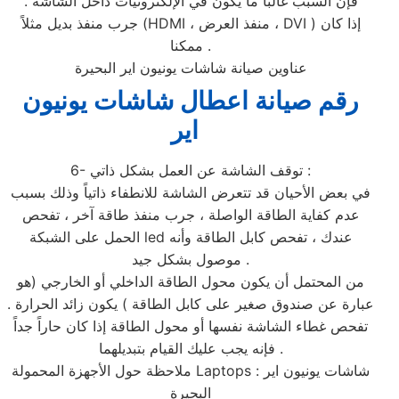
فإن السبب غالباً ما يكون في الإلكترونيات داخل الشاشة .
جرب منفذ بديل مثلاً (HDMI ، منفذ العرض ، DVI ) إذا كان
ممكنا .
عناوين صيانة شاشات يونيون اير البحيرة
رقم صيانة اعطال شاشات يونيون
اير
6- توقف الشاشة عن العمل بشكل ذاتي :
في بعض الأحيان قد تتعرض الشاشة للانطفاء ذاتياً وذلك بسبب
عدم كفاية الطاقة الواصلة ، جرب منفذ طاقة آخر ، تفحص
الحمل على الشبكة led عندك ، تفحص كابل الطاقة وأنه
موصول بشكل جيد .
من المحتمل أن يكون محول الطاقة الداخلي أو الخارجي (هو
عبارة عن صندوق صغير على كابل الطاقة ) يكون زائد الحرارة .
تفحص غطاء الشاشة نفسها أو محول الطاقة إذا كان حاراً جداً
فإنه يجب عليك القيام بتبديلهما .
ملاحظة حول الأجهزة المحمولة Laptops : شاشات يونيون اير
البحيرة