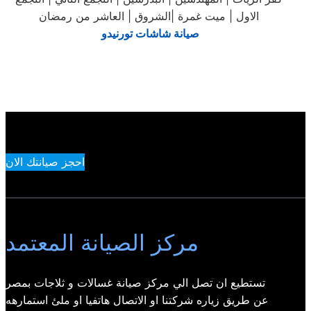
الاول | ميت غمرة |الشروق | العاشر من رمضان
صيانة شاشات تورنيدو
احجز صيانتك الان
مركز الصيانة المعتمد
تستطيع ان تصل الي مركز صيانة غسالات و ثلاجات بمصر
عن طريق زياره شركتنا او الاتصال هاتفيا او ملئ استمارهه