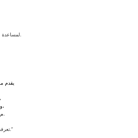
لمساعدة العملاء في التعرف على أسباب الأعطال الشائعة وطرق التعامل معها بشكل صحيح.
يقدم م
نحن نعتمد على أحدث معدات الفحص 
ونلتزم بتقديم خدمات الإصلاح الفوري داخل المنزل بواسطة مهندسين خبراء،
مع توفير قطع الغيار الأصلية لضمان عمل الأجهزة بأعلى جودة يابانية معتمدة.
بقطع غيار أصلية.”
تعرف