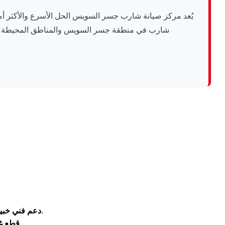
يُعد مركز صيانة شارب جسر السويس الحل الأسرع والأكثر أما
شارب في منطقة جسر السويس والمناطق المحيطة بها. 
مهندسون وفنيون متخصصون في صيانة وأعطال أجهزة شارب اليابانية.
دعم فني خبير
نلتزم بتركيب قطع غيار أصلية مع شهادة ضمان معتمدة.
قطع غي