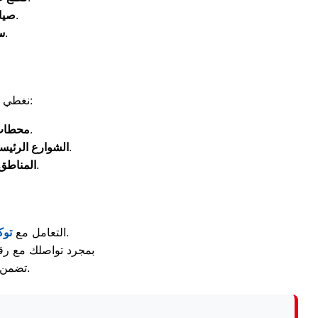
إجراء كافة عمليات الإصلاح بالمنزل دون نقل الأجهزة.
صيان
نصلك خلال 24 ساعة من تسجيل بلاغ العطل.
س
نغطي جميع الشوارع والمناطق المحيطة بجسر السويس بسيارات خدمة سريعة تشمل:
محطة قباء، عمر بن الخطاب، الهايكستب، وعدلي منصور.
محطات 
شارع جسر السويس الرئيسي، شارع الأربعين، وشارع جمال عبد الناصر.
الشوارع الرئيسي
ألف مسكن، منشية البكري، حلمية الزيتون، وعين شمس.
المناطق 
هو طريقك لحماية أجهزتك وتجنب قطع الغيار المقلدة.
التعامل مع
توك
بمجرد تواصلك مع رق
تضمن استعادة الكفاءة التشغيلية المعهودة لأجهزة شارب مع منح العميل ضماناً موثقاً.