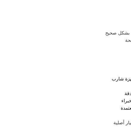
حة
هزة شارب