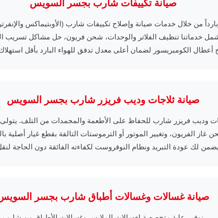
صيانة تكييفات شارب بجسر السويس
بارداً من خلال خدمات صيانة وإصلاح تكييفات شارب (الأوبتيماكس والإنفرتر)
مل خدماتنا تنظيف الفلاتر والوحدات، شحن فريون، حل مشاكل تسريب الم
 أعطال الكومبريسور لضمان أعلى معدل تدفق للهواء البارد بأقل استهلاك 
صيانة ثلاجات وديب فريزر شارب بجسر السويس
جات وديب فريزر شارب للحفاظ على الأطعمة والمجمدات من التلف. يتولى ف
 غاز الفريون، وتغيير الموتور أو الترموستات التالفة بقطع غيار أصلية با
ضمن لك عودة التبريد ونظام النوفروست لكفاءته الفائقة دون الحاجة لنقل
صيانة غسالات وغسالات أطباق شارب بجسر السويس
نوفر رعاية متخصصة لغسالات الملابس وغسالات الأطباق من شارب