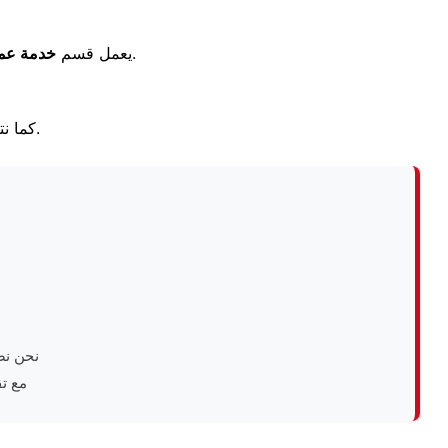
على مدار الساعة لتلقي بلاغات الأعطال واستفساراتكم بكل ترحيب.
يعمل قسم
خدمة عم
كما نتابع معك بعد إتمام الصيانة للتأكد من جودة الخدمة ورضاك التام عن أداء الجهاز.
نحن نض
مع ت