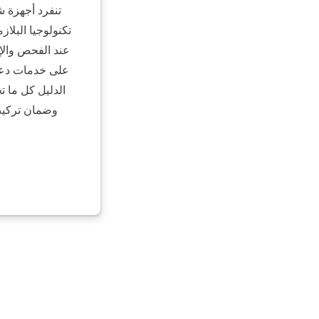
عند الفحص والإ
على خدمات دعم 
الدليل كل ما 
وضمان تركيب قطع غيار أصلية 100% بالض