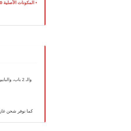
• المكونات الأصلية 100%:
والـ 2 باب، و
كما نوفر شحن غاز ا