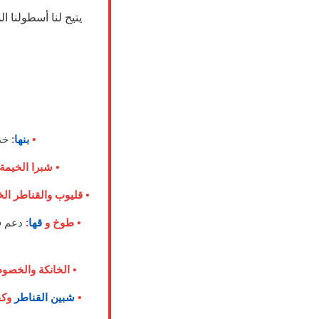
يتيح لنا أسطولنا 
•
بنها
:
خدم
• شبرا الخيمة:
• قليوب والقناطر الخ
• طوخ و
قها
:
دعم فن
• الخانكة والخصوص
•
شبين القناطر
وكف