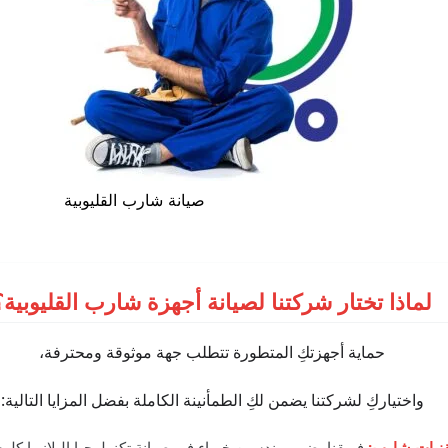
صيانة شارب القليوبية
لماذا تختار شركتنا لصيانة أجهزة شارب القليوبية؟
حماية أجهزتكِ المتطورة تتطلب جهة موثوقة ومحترفة،
واختياركِ لشركتنا يضمن لكِ الطمأنينة الكاملة بفضل المزايا التالية:
قنيات شارب:
فريقنا يضم مهندسين خبراء في صيانة تكنولوجيا البلازما كلو