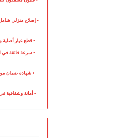
• إصلاح منزلي شامل 
• قطع غيار أصلية و
• سرعة فائقة في ا
• شهادة ضمان موث
• أمانة وشفافية في 