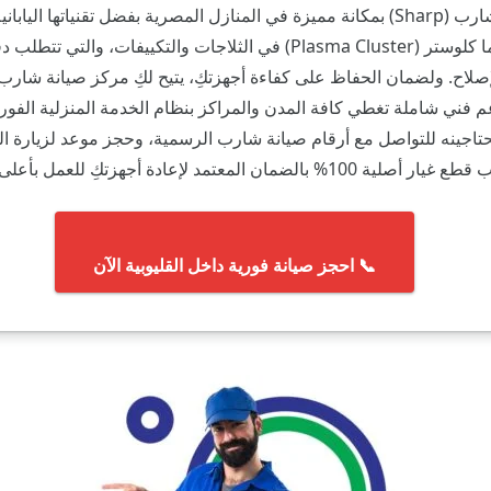
تنفرد أجهزة شارب (Sharp) بمكانة مميزة في المنازل المصرية بفضل تقنياتها ال
تكنولوجيا البلازما كلوستر (Plasma Cluster) في الثلاجات والتكييفات، و
صلاح. ولضمان الحفاظ على كفاءة أجهزتكِ، يتيح لكِ مركز صيانة شارب 
فني شاملة تغطي كافة المدن والمراكز بنظام الخدمة المنزلية الفورية.
تحتاجينه للتواصل مع أرقام صيانة شارب الرسمية، وحجز موعد لزيارة 
مان المعتمد لإعادة أجهزتكِ للعمل بأعلى كفاءة تشغيلية.
📞 احجز صيانة فورية داخل القليوبية الآن