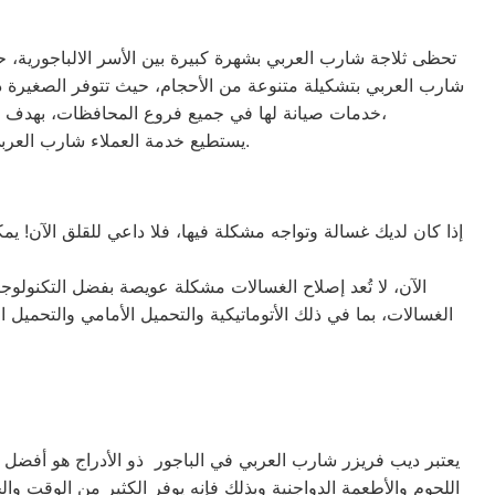
تحظى ثلاجة شارب العربي بشهرة كبيرة بين الأسر الالباجورية، حيث
خدمات صيانة لها في جميع فروع المحافظات، بهدف توفير الأقرب إليك في جميع الأوقات. نظراً لتوفر الخدمة الفنية لصيانة ثلاجات شارب العربي في منطقة الباجور بأكثر من رقم،
يستطيع خدمة العملاء شارب العربي التواصل معنا عبر الأرقام التالية: 01220261030 – 02357100080 – 0235699066 – 01010916814.
إذا كان لديك غسالة وتواجه مشكلة فيها، فلا داعي للقلق الآن! يم
الآن، لا تُعد إصلاح الغسالات مشكلة عويصة بفضل التكنولوجي
يعتبر ديب فريزر شارب العربي في الباجور ذو الأدراج هو أفضل دي
اللحوم والأطعمة الدواجنية وبذلك فإنه يوفر الكثير من الوقت وال