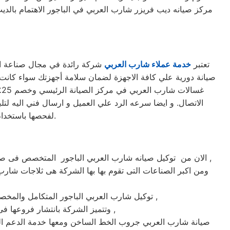
مركز صيانه ديب فريزر شارب العربي في الباجور الاهتمام بالد
تعتبر
خدمة عملاء شارب العربي
شركة رائدة في مجال صناعة الأ
غ
الاتصال. و ايضا سرعه الرد علي العميل و ارسال فني اليه لتل
لفحصها باستخدام أحدث الأجهزة. حرصاً على جهاز العميل، يتم تسليمه بأفضل حالاته لإرضاء العميل العزيز.
الان من توكيل صيانه شارب العربي الباجور المتخصص فى صيانة ثلاجات وغسالات فى الباجور حيث تعتبر شركة شارب العربي بالباجور من اكبر الشركات فى الباجور فى صيانة الاجهزة الكهربائيه ,
ومن اكبر الصناعات التى تقوم بها بها الشركة هى ثلاجات شارب
ماركة شارب العربي على يد خبراء الصيانة المعتمدين للماركات العالمية ,
توكيل شارب العربي الباجور المتكامل والمخ
وتتميز الشركة بانتشار فروعها فى جميع انحاء الجمهوريه حيث يوجد أسرع فريق للوصول الى العملاء على مدار اليوم يصلك الفريق اينما كنت ,
صيانة شارب العربي جروب الخط الساخن ومعها خدمة الدعم الف