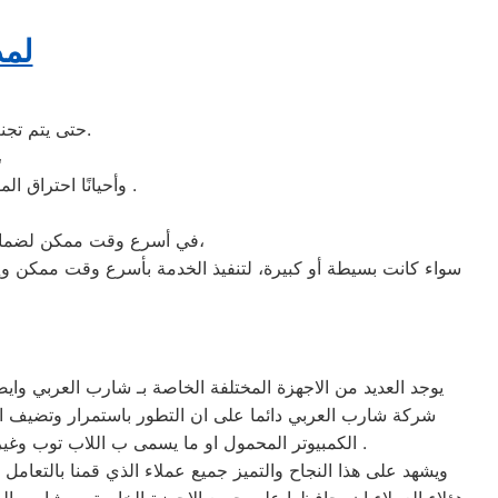
لمذ
، حتى يتم تجنب الكثير من المشاكل التي قد تحدث بسبب عدم صيانة الجهاز بشكل دوري وصحيح.
فقد يؤدي ركن الجهاز 
الباجور .
وأحيانًا احتراق ا
في أسرع وقت ممكن لضمان سلامة المستخدم والجهاز. يقوم الباجور بإصدار بلاغ صيانة فورية وسريعة في حال حدوث أي خلل،
سواء كانت بسيطة أو كبيرة، لتنفيذ الخدمة بأسرع وقت ممكن وإنق
يوجد العديد من الاجهزة المختلفة الخاصة بـ شارب العربي وا
شركة شارب العربي دائما على ان التطور باستمرار وتضيف الع
الكمبيوتر المحمول او ما يسمى ب اللاب توب وغيرها من الصناعات المختلفة التي تتواجد وتشهد على نجاح شركة شارب العربي في العديد من الاجهزة التي تميزت بيها جروب .
ويشهد على هذا النجاح والتميز جميع عملاء الذي قمنا بالتعام