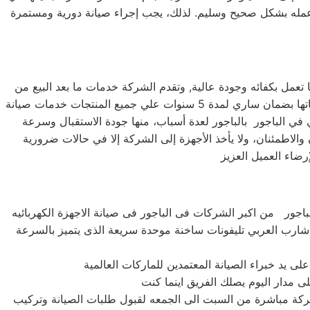
وعمله بشكل صحيح وسليم. لذلك، يجب إجراء صيانة دورية ومستمرة
تعمل بكفائه وجودة عالية, وتقدم الشركة خدمات ما بعد البيع من
صيانة دورية علي كافة الاجهزة لضمان سلامة أجهزتك سواء كانت ( ثلاجة – غسالة – بوتاجاز – ديب فريزر ) وتضمن الشركة كافة منتجاتها بضمان ساري لمدة 5 سنوات علي جميع المنتجات خدمات صيانة
ة عملاء من شارب العربي في الباجور بالباجور لعدة أسباب، منها جودة الاستقبال وسرعة
والاطمئنان، ولا يأخذ الأجهزة إلى الشركة إلا في حالات ضرورية
ء شارب العربي تليفونات ساخنة موحدة سريعة الذى يتميز بالسرعة
ركة مباشرة من السبت الى الجمعه لقبول طلبات الصيانة وتركيب