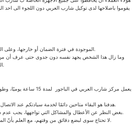
هؤلاء العملاء ان يحافظوا على جميع الاجهزة الخاصة ب شارب الع
يقوموا باصلاحها لدى توكيل شارب العربي دون اللجوء الى احد الم
الموجودة في فترة الضمان أو خارجها، وعلى الزبائن دفع رسوم خدمة الصيانة في كلتا الحالتين. يقدم المركز فترة ضمان تصل إلى ١٢ شهرا على أجزاء الغيار والصيانة.
وما زال هذا الشخص يجهد نفسه دون جدوى حتى عرف أن من الم
العربي ” الرئيسي في الباجور ، يجب عليكَ دفع تكاليف قطع الغيار (الأصلية).
يعمل مركز شارب العربي في الباجور لمدة 15 ساعة يوميًا، وطوال أسبوع (15/7)،
هدفنا هو البقاء متاحين دائمًا لخدمة سيادتكم عند الاتصال برقم خدمة شارب العربي الموحَّد، وهو 01154008110. نحن نؤدي صيانة لأي جهاز من جهزة شارب العربي في الباجور بحضرتكم.
بغض النظر عن الأعطال والمشاكل التي تواجهها، يجب عدم سحب الجهاز تحت أي ظرف من الظروف. يتم تنفيذ الصيانة على يد فنيي شارب العربي في مدينة الباجور بشكلٍ فوري عند حضورهم.
لا تحتاج سوى لبضع دقائق من وقتهم، مع العلم بأنّ المدة تختلف اعتمادًا على نوع الخلل الموجود. نقوم بصيانة أجهزة شارب العربي الموجودة في الباجور فقط، ولا نبيع قطع الغيار لها.