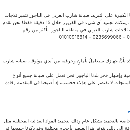
 الكبيرة على التبريد. صيانة شارب العربي في الباجور تتميز ثلاجات
شارب العربي بتشكيلة متنوعة من الأحجام، حيث تتوفر الصغيرة ذات السعة الكبيرة ذات السعة الأكبر لتلبية جميع احتياجات المستخدم . يمكنك تجميد أي شيء في الفريزر خلال 15 دقيقة فقط! نحن نقدم
د بأنَّ جهازك سيعامِلُ بأمانٍ وحرفية من أيدي موثوقة. صيانه شارب
ة وإظهار فخر بلدنا الباجور. نحن نعمل على صيانة جميع أنواع
يل الأمامي والتحميل العلوي، بالإضافة إلى غسالات 7 كيلو و 10 كيلو و 14 كيلو. جميع أنواع المنتجات لا تقتصر على هؤلاء فحسب، إذ أصبحنا في المقدمة وقادة
اصة بالتجميد بشكل عام وذلك لتجميد المواد الغذائية المختلفة مثل
افة إلى ذلك، يتوفر هذا العنصر بأحجام مختلفة وقد ذكرنا جميعها في