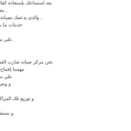
بعد استمتاعك بإستعادة كفا
بضمان شامل فترة عام , الضمان الذى يدعمك بالثقة فى جودة خدمة المختص ,
والذى يدعمك بصيانة مجانيه من قبل المختص خلال فترة الضمان مع زيارة بعد فترة للتأكد من سلامه وكفائة الجهاز ،
خدمات ما بع
على مدار 24 ساعة فى اى وقت استقبال شكوى العملاء والرد عليهم فى اسرع وقت.
نحن مركز صيانه شارب العر
مهمتنا إفتتا
علي سه
و وضع
و توزيع تلك المرا
و نستطي