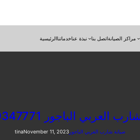
مراكز الصيانة
اتصل بنا
نبذة عنا
خدماتنا
الرئيسية
ب العربي الباجور 01129347771
صيانة شارب العربي الباجور
November 11, 2023
tina