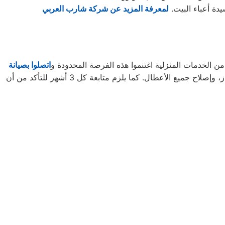
دة أعباء البيت.
لمعرفة المزيد عن شركة شارب العربي
ن الخدمات المنزلية اغتنموا هذه الفرصة المحدودة و
اتصلوا بصيانة
لتأخذوا حقكُم في عروض صيانة الأجهزة المنزلية قبل افتراقهُ منَّا! ستحتاجون إلى كل ما تطلبونه من صيانة وتجديد الجهاز، وإصلاح جميع الأعطال. كما يلزم متابعة كل 3 أشهر للتأكد من أن