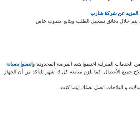
 المزيد عن شركة شارب
 الخدمات المنزلية اغتنموا هذه الفرصة المحدودة و
اتصلوا بصيانة
لتأخذوا حقكُم في عروض صيانة الأجهزة المنزلية قبل افتراقهُ منَّا! ستحتاجون إلى كل ما تطلبونه من صيانة وتجديد الجهاز، وإصلاح جميع الأعطال. كما يلزم متابعة كل 3 أشهر للتأكد من أن الجهاز
الات و الثلاجات اتصل نصلك اينما كنت