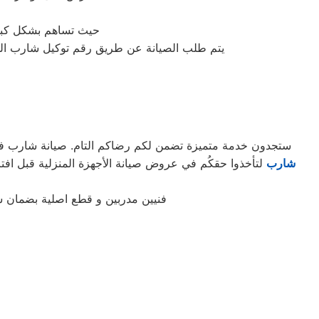
حيث تساهم بشكل كبير 
يتم طلب الصيانة عن طريق رقم توكيل شارب الموحد 0235699066 أو الموقع الالكترونى او الارقام المبينة بالموقع . يتم خلال دقائق تسجيل الطلب
ستجدون خدمة متميزة تضمن لكم رضاكم التام. صيانة شارب في ال
شارب
فنيين مدربين و قطع اصلية بضمان 