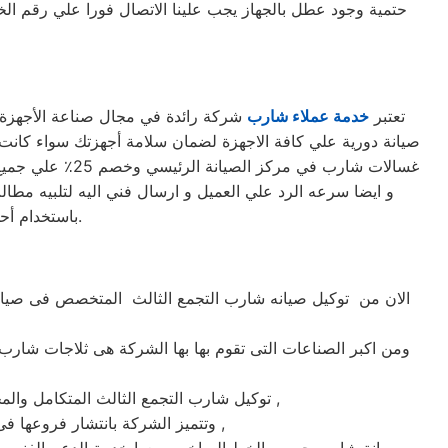
حتمية وجود عطل بالجهاز يجب علينا الاتصال فورا علي رقم 
تعتبر
خدمة عملاء شارب
شركة رائدة في مجال صناعة الأجهزة ال
غسالات شارب في
و ايضا سرعه الرد علي العميل و ارسال فني اليه لتلبيه مطالب
باستخدام أحدث الأجهزة. حرصاً على جهاز العميل، يتم تسليمه بأفضل حالاته لإرضاء العميل العزيز.
الان من توكيل صيانه شارب التجمع الثالث المتخصص فى صيانة
ومن اكبر الصناعات التى تقوم بها بها الشركة هى ثلاجات شارب 
ماركة شارب على يد خبراء الصيانة المعتمدين للماركات العالمية ,
توكيل شارب التجمع الثالث المتكامل وا
وتتميز الشركة بانتشار فروعها فى جميع انحاء الجمهوريه حيث يوجد أسرع فريق للوصول الى العملاء على مدار اليوم يصلك الفريق اينما كنت ,