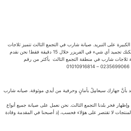
 الكبيرة على التبريد. صيانة شارب في التجمع الثالث تتميز ثلاجات
شارب بتشكيلة متنوعة من الأحجام، حيث تتوفر الصغيرة ذات السعة الكبيرة ذات السعة الأكبر لتلبية جميع احتياجات المستخدم . يمكنك تجميد أي شيء في الفريزر خلال 15 دقيقة فقط! نحن نقدم
 بأنَّ جهازك سيعامِلُ بأمانٍ وحرفية من أيدي موثوقة. صيانه شارب
إظهار فخر بلدنا التجمع الثالث. نحن نعمل على صيانة جميع أنواع
يل الأمامي والتحميل العلوي، بالإضافة إلى غسالات 7 كيلو و 10 كيلو و 14 كيلو. جميع أنواع المنتجات لا تقتصر على هؤلاء فحسب، إذ أصبحنا في المقدمة وقادة