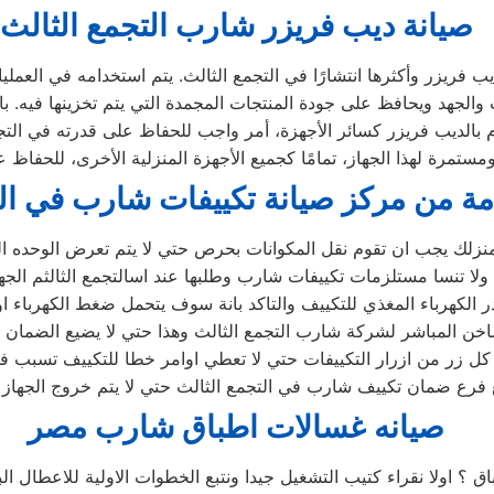
صيانة ديب فريزر شارب
التجمع الثالث
فريزر وأكثرها انتشارًا في التجمع الثالث. يتم استخدامه في العمليا
 والجهد ويحافظ على جودة المنتجات المجمدة التي يتم تخزينها فيه. با
 بالديب فريزر كسائر الأجهزة، أمر واجب للحفاظ على قدرته في الت
ة من مركز صيانة تكييفات شارب في الت
زلك يجب ان تقوم نقل المكوانات بحرص حتي لا يتم تعرض الوحده الد
ولا تنسا مستلزمات تكييفات شارب وطلبها عند اسالتجمع الثالثم الجه
الكهرباء المغذي للتكييف والتاكد بانة سوف يتحمل ضغط الكهرباء او 
لشركة شارب التجمع الثالث وهذا حتي لا يضيع الضمان ويكون في معظم الاجهزة 5 س
زر من ازرار التكييفات حتي لا تعطي اوامر خطا للتكييف تسبب في ال
رع ضمان تكييف شارب في التجمع الثالث حتي لا يتم خروج الجهاز م
صيانه غسالات اطباق شارب مصر
باق ؟ اولا نقراء كتيب التشغيل جيدا ونتبع الخطوات الاولية للاعطا