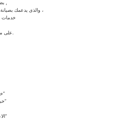
بضمان شامل فترة عام , الضمان الذى يدعمك بالثقة فى جودة خدمة المختص ,
والذى يدعمك بصيانة مجانيه من قبل المختص خلال فترة الضمان مع زيارة بعد فترة للتأكد من سلامه وكفائة الجهاز ،
خدمات ما
على مدار 24 ساعة فى اى وقت استقبال شكوى العملاء والرد عليهم فى اسرع وقت.
“خدمة فائقة: المهندسون المتخصصون في صيانة شارب يضمنون جودة الأداء”
“خبرة تعتمد عليها: مهندسون محترفون في صيانة شارب يجعلون الاختيار سهلاً”
“الاعتماد على الخبرة: المهندسون من شارب يحافظون على جودة الأجهزة بدقة”