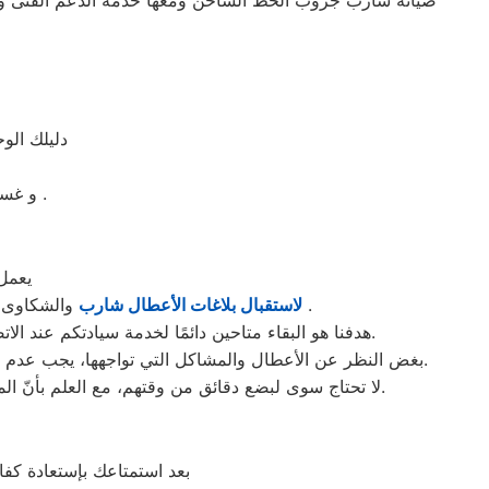
صيانة شارب جروب الخط الساخن ومعها خدمة الدعم الفنى و 
دليلك الو
و غسالات اطباق شارب مصر و الميكروويف و البوتجازات و الديب فريزر المبردات .
يعمل مرك
والشكاوى في التجمع الثالث . من الساعة السابعة صباحاً حتى العاشرة مساءً بتوقيت التجمع الثالث في منطقة التجمع الثالث .
لاستقبال بلاغات الأعطال شارب
هدفنا هو البقاء متاحين دائمًا لخدمة سيادتكم عند الاتصال برقم خدمة شارب الموحَّد، وهو 01154008110. نحن نؤدي صيانة لأي جهاز من جهزة شارب في التجمع الثالث بحضرتكم.
بغض النظر عن الأعطال والمشاكل التي تواجهها، يجب عدم سحب الجهاز تحت أي ظرف من الظروف. يتم تنفيذ الصيانة على يد فنيي شارب في مدينة التجمع الثالث بشكلٍ فوري عند حضورهم.
لا تحتاج سوى لبضع دقائق من وقتهم، مع العلم بأنّ المدة تختلف اعتمادًا على نوع الخلل الموجود. نقوم بصيانة أجهزة شارب الموجودة في التجمع الثالث فقط، ولا نبيع قطع الغيار لها.
بعد استمتاعك بإستعادة كف