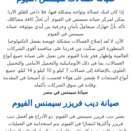
إذا كان لديك غسالة وتواجه مشكلة فيها، فلا داعي للقلق الآن!
يمكن لمركز صيانه سيمنس في الفيوم أن يُحلِّ كافة مشاكلك.
تأكد بأنَّ جهازك سيعامِلُ بأمانٍ وحرفية من أيدي موثوقة. صيانه
سيمنس في الفيوم
الآن، لا تُعد إصلاح الغسالات مشكلة عويصة بفضل التكنولوجيا
المتطورة التي تمكّنت من قدرتنا على منافسة أقوى الشركات
العالمية وإظهار فخر بلدنا الفيوم. نحن نعمل على صيانة جميع أنواع
الغسالات، بما في ذلك الأتوماتيكية والتحميل الأمامي والتحميل
العلوي، بالإضافة إلى غسالات 7 كيلو و 10 كيلو و 14 كيلو. جميع
أنواع المنتجات لا تقتصر على هؤلاء فحسب، إذ أصبحنا في المقدمة
وقادة في سوق الشركات بأكمله.
صيانة سيمنس في مصر
صيانة ديب فريزر سيمنس
الفيوم
يعتبر ديب فريزر سيمنس في الفيوم ذو الأدراج هو أفضل ديب
فريزر وأكثرها انتشارًا في الفيوم. يتم استخدامه في العمليات
الخاصة بالتجميد بشكل عام وذلك لتجميد المواد الغذائية المختلفة