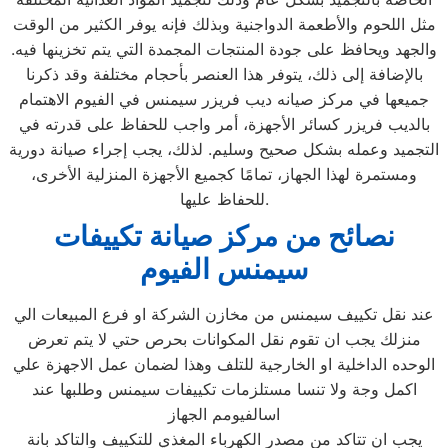
مثل اللحوم والأطعمة الدواجنية وبذلك فإنه يوفر الكثير من الوقت
والجهد ويحافظ على جودة المنتجات المجمدة التي يتم تخزينها فيه.
بالإضافة إلى ذلك، يتوفر هذا العنصر بأحجام مختلفة وقد ذكرنا
جميعها في مركز صيانه ديب فريزر سيمنس في الفيوم الاهتمام
بالديب فريزر كسائر الأجهزة، أمر واجب للحفاظ على قدرته في
التجميد وعمله بشكل صحيح وسليم. لذلك، يجب إجراء صيانة دورية
ومستمرة لهذا الجهاز، تمامًا كجميع الأجهزة المنزلية الأخرى،
للحفاظ عليها.
نصائح من مركز صيانة تكييفات
سيمنس الفيوم
عند نقل تكييف سيمنس من مخازن الشركة او فرع المبيعات الي
منزلك يجب ان تقوم نقل المكوانات بحرص حتي لا يتم تعرض
الوحده الداخلية او الخارجية للتلف وهذا لضمان عمل الاجهزة علي
اكمل وجة ولا تنسا مستلزمات تكييفات سيمنس وطلبها عند
اسالفيومم الجهاز
يجب ان تتاكد من مصدر الكهرباء المغذي للتكييف والتاكد بانة