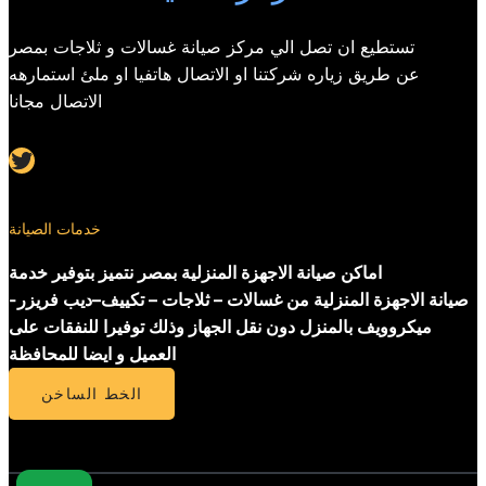
تستطيع ان تصل الي مركز صيانة غسالات و ثلاجات بمصر
عن طريق زياره شركتنا او الاتصال هاتفيا او ملئ استمارهه
الاتصال مجانا
Twitter
خدمات الصيانة
اماكن صيانة الاجهزة المنزلية بمصر نتميز بتوفير خدمة
صيانة الاجهزة المنزلية من غسالات – ثلاجات – تكييف–ديب فريزر-
ميكروويف بالمنزل دون نقل الجهاز وذلك توفيرا للنفقات على
العميل و ايضا للمحافظة
الخط الساخن