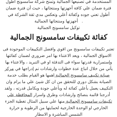
المستخدمة في تصنيعها الجمالية وتمنح شركة سامسونج أطول
فترة ضمان علي كافة أجهزتها ومنتجاتها ، حيث أن فترة ضمان
أطول تعني جوده وكفائة أعلي وتعكس مدي ثقة الشركة في
أجهزتها ومنتجاتها الجمالية .
توكيل سامسونج الجمالية
كفائة تكييفات سامسونج الجمالية
تعتبر تكييفات سامسونج من اقوي وافضل التكييفات الموجودة فى
الاسواق الجمالية ، ويعد الاعتناء بها امر ضروري لضمان كفائتها
وإستمرارية قدرتها سواء فى التدفئة او في التبريد ، والاعتناء بها
يأتي من خلال اتباع عدة خطوات وارشادات تم إدراجها في
مركز
صيانة تكييف سامسونج الجمالية
اهمها هو القيام بطلب خدمة
الصيانة بشكل دوري للتحقق من ان كل شيئ علي ما يرام وان
التكييف يعمل بأعلي كفائة له وبأعلي جودة وبكامل قدرته ، ولقد
أدرجنا قائمة بنصائح وارشادات وطرق واسرار
المحافظة علي
تكييفات سامسونج الجمالية
منها علي سبيل المثال تغطية الجزء
الخارجي او الوحدة الخارجية لحمايتها من الرطوبة و حرارة
الشمس المباشرة و الامطار