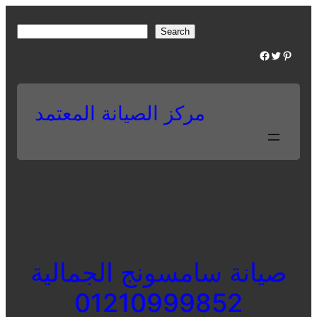
Skip
to
S
Search
content
e
Facebook
Twitter
Pinterest
a
r
c
مركز الصيانة المعتمد
h
صيانة سامسونج الجمالية
01210999852