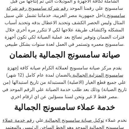
الشاملة لكافة الأجهزة و الموديلات التي تم إنتاجها من قبل
سامسونج علي رقمنا الموحد
رقم شركة سامسونج رقم شركة
سامسونج
داخل جمهورية مصر العربية، خدماتنا تشمل علي سبيل
المثال وليس الحصر الكشف وتحديد الاعطال بدقه وتحديد أسباب
المشكله واكتشاف طريقة علاجها لكي لا تتكرر مره أخري خلال
فترات الضمان وتوفير نصائح بعد عملية الصيانة لكي تكون أجهزة
سامسونج معمره وتستمر في العمل لعدة سنوات بشكل طبيعي.
صيانة سامسونج الجمالية بالضمان
يقدم مركز صيانة سامسونج لعملائة الكرام صيانة كافة
اجهزة
سامسونج المنزلية الجمالية
بالضمان لمدة عام كامل (12 شهر)
علي جميع قطع الغيار (الاصلية) المستبدلة من تاريخ استبدالها (من
تاريخ الصيانة) وذلك بعد طلب خدمة الصيانة علي الرقم الموحد في
مصر فقط لا غير ونحن لسنا مسؤلين عن اي ارقام اخري.
خدمة عملاء سامسونج الجمالية
نخدم عملاء
توكيل صيانة سامسونج الجمالية
علي
رقم خدمة عملاء
سامسونج الجمالية
الموحد وهو الخط الساخن الرئيسي والمعتمد