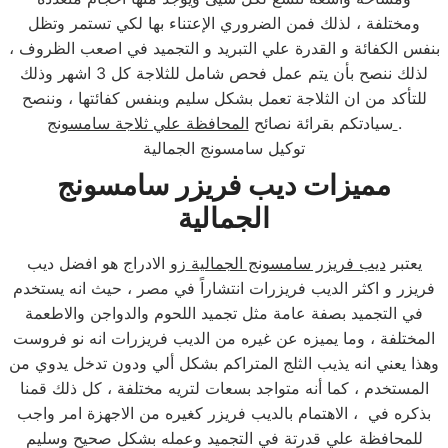
ومختلفة ، لذلك فمن الضروري الإعتناء بها لكي تستمر وتظل
بنفس الكفائة و القدرة علي التبريد و التجميد في اصعب الظروف ،
لذلك ننصح بأن يتم عمل فحص شامل للثلاجة كل 3 اشهر وذلك
للتأكد من ان الثلاجة تعمل بشكل سليم وبنفس كفائتها ، وننصح
.
المحافظة علي ثلاجة سامسونج
سيادتكم بقرائة نصائح
توكيل سامسونج الجمالية
مميزات ديب فريزر سامسونج
الجمالية
يعتبر
ديب فريزر سامسونج الجمالية
زو الادراج هو افضل ديب
فريزر و اكثر الديب فريزرات انتشاراً في مصر ، حيث انه يستخدم
في التجميد بصفة عامة مثل تجميد اللحوم والدواجن والاطعمة
المختلفة ، وما يميزه عن غيره من الديب فريزرات انه نو فروست
وهذا يعني انه يذيب الثلج المتراكم بشكل ألي ودون تدخل يدوي من
المستخدم ، كما أنه متواجد بسعات لتريه مختلفة ، كل ذلك قمنا
بذكره في ، الاهتمام بالديب فريزر كغيره من الاجهزة امر واجب
للمحافظة علي قدرتة في التجميد وعمله بشكل صحيح وسليم