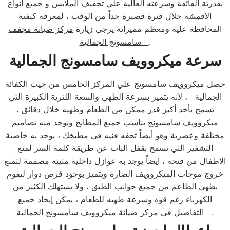
بقدرتة الفائقة وسرعته العالية علي تجفيف الملابس و جميع انواع
الاقمشة خلال فترة قصيرة جداً من الوقت ، لمعرفة كيفية
المحافظة عليه ومعظم مميزاته يرجي زيارة
مركز صيانة مجفف
.
سامسونج الجمالية
سرعة ميكروويف سامسونج الجمالية
حصل ميكروويف سامسونج علي المركز الخامس من حيث الكفائة
الجمالية ، لأنه يتميز بسرعة الطهي والسعة اللترية الكبيرة التي
تسمح بأخذ أكبر قدر ممكن من الطعام وطهيه خلال دقائق ،
ميكروويف سامسونج يناسب جميع المطابخ ويوجد منه تصاميم
مختلفة وعصرية وهو أيضاً تحفه فنيه في مطبخك ، يوجد به خاصية
التشفير التي تسمح بقفل الباب عن طريقة كلمة السر لمنع
الاطفال من فتحه ، ايضاً يوجد به عوازل داخلية متينه مصممة لتمنع
خروج موجات الميكروويف الضارة ويتميز بوجود قرص دوار ليقوم
بطهي الطاعم من جميع جوانب الطبق ، ولا يستهلك الكثير من
الكهرباء رغم قوة وسرعة طهيه للطعام ، يمكن إيجاد جميع
.
مركز صيانة ميكروويف سامسونج الجمالية
التفاصيل في