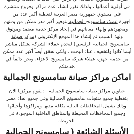
في أولوية أعمالها ، ولذلك تقرر إنشاء عدة مراكز وفروع منتشرة
علي مستوي جمهورية مصر العربية لتغطية أكبر عدد من
اجهزة
عملاء سامسونج الجمالية
لتوفير أكبر قدر ممكن من وقتهم
ومجهودهم وإنهاء معاناتهم في إيجاد مركز خدمة معتمد وموثوق
ولهذا السبب تم إنشاء هذا الموقع الإلكتروني (
مركز صيانة
سامسونج الجمالية الرئيسي
) ليخدم عملاء الشركة بشكل مباشر
أينما كانوا ولتخفيف عناء البحث ، ولكي نحقق أيضاً أكبر عدد ممكن
من خدمة اجهزة عملاء شركة سامسونج الاعزاء، ونحن دائماً في
خدمتكم.
اماكن مراكز صيانة سامسونج الجمالية
عناوين مراكز صيانة سامسونج الجمالية
: يقوم مركزنا الان
بتغطية جميع منتجات سامسونج الجمالية وفي جميع انحاء مصر
وذلك يشمل المحافظات التالية بكافة مدنها ومراكزها وأحيائها
وجميع المحافظات المحيطة والمناطق الداخلية الموجودة في
الخريطة.
الأسئلة الشائعة ( سامسونج الجمالية