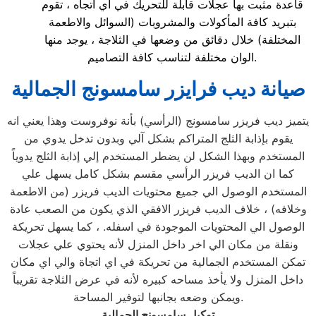
قاعدة مثبت بها عجلات قابلة للتحريك في اي اتجاه ، تقوم
بتبريد كافة المأكولات والمشروبات (السوائل والاطعمة
المختلفة) خلال دقائق من وضعها في الثلاجة ، يوجد منها
الوان مختلفة لتناسب كافة التصاميم.
صيانة ديب فرايزر سامسونج الجمالية
يتميز ديب فريزر سامسونج (الرأسي) بأنة نوفروست وهذا يعني انه
يقوم بإذابة الثلج المتراكم بشكل آلي وبدون تدخل يدوي من
المستخدم وبهذا الشكل لن يضطر المستخدم إلي إذابة الثلج يدوياً
كما ان الديب فريزر الرأسي مقسم بشكل كامل يسهل علي
المستخدم الوصول الي جميع محتويات الديب فريزر (من الاطعمة
وخلافه) ، خلاف الديب فريزر الافقي الذي يكون من الصعب عادة
الوصول الي المحتويات الموجودة في اسفله. ، كما يسهل تحريكة
ونقلة من مكان الي اخر داخل المنزل لأنه يحتوي علي عجلات
تمكن المستخدم الجمالية من تحريكة في اي اتجاة والي اي مكان
داخل المنزل ولا يأخذ مساحه كبيره لأنه في عرض الثلاجة تقريباً
ويمكن وضعه بجانبها لتوفير المساحة.
توكيل سامسونج الجمالية