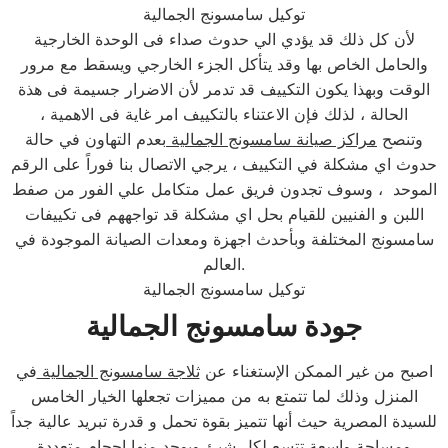
توكيل سامسونج الجمالية
لأن كل ذلك قد يؤدي الي حدوث صداء فى الوحدة الخارجية
والحامل الخاص بها وقد يتأكل الجزء الخارجي ويسقط مع مرور
الوقت وبهذا يكون التكييف قد تدمر لأن الاضرار جسيمة فى هذة
الحالة ، لذلك فإن الاعتناء بالتكييف امر غاية فى الاهمية ،
وتنصح
مراكز صيانة سامسونج الجمالية
بعدم التهاون في حالة
حدوث اي مشكلة في التكييف ، يرجي الاتصال بنا فوراً على الرقم
الموحد ، وسوف تجدون فريق عمل متكامل علي الفور من صفط
اللبن و الفنيين للقيام بحل اي مشكلة قد تواجههم فى تكييفات
سامسونج المختلفة وبأحدث اجهزة ومعدات الصيانة الموجودة في
العالم.
توكيل سامسونج الجمالية
جودة سامسونج الجمالية
اصبح من غير الممكن الإستغناء عن
ثلاجة سامسونج الجمالية
في
المنزل وذلك لما تتمتع به من مميزات تجعلها الخيار الخامس
للسيدة المصرية حيث أنها تتميز بقوة تحمل و قدرة تبريد عالية جداً
ومساحة واسعة تتسع لكل شيئ ويوجد منها احجام متعددة