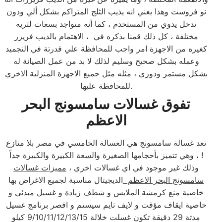
نو فروست وهذا يعني انه يذيب الثلج المتراكم بشكل ألي ودون
تدخل يدوي من المستخدم ، كما أنه متواجد بسعات لتريه
مختلفة ، كل ذلك قمنا بذكره في ، الاهتمام بالديب فريزر
كغيره من الاجهزة امر واجب للمحافظة علي قدرتة في التجميد
وعمله بشكل صحيح وسليم لذلك لا بد من عمل الصيانة له
بشكل مستمر ودوري ، مثله مثل جميع الاجهزة المنزلية الاخري
للمحافظة عليها.
تفوق غسالات سامسونج البحر
الاعظم
تعد غسالة سامسونج هي الغسالة الخامسي في مصر بلا منازع
! ، وهي تتميز بأحجامها الصغيرة والسعة الكبيرة والكبيرة جداً
وذلك غير موجود في اي غسالات اخري ،
مميزات غسالات
سامسونج البحر الاعظم
الديجيتال مناسبة لجميع الاغراض بها
خاصية منع كرمشة الملابس و شطف زيادة و غسيل مبدئي و
خاصية ايقاف مؤقت و لايف تايم سيستم و اقصر برنامج غسيل
مدتة 29 دقيقة تكون غسلت خلالة 9/10/11/12/13/15 كيلو