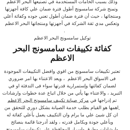
وذلك بسبب الخامات المستخدمة في تصنيعها البحر الاعظم
وتمنح شركة سامسونج أطول فترة ضمان علي كافة أجهزتها
ومنتجاتها ، حيث أن فترة ضمان أطول تعني جوده وكفائة أعلي
وتعكس مدي ثقة الشركة في أجهزتها ومنتجاتها البحر الاعظم
.
توكيل سامسونج البحر الاعظم
كفائة تكييفات سامسونج البحر
الاعظم
تعتبر تكييفات سامسونج من اقوي وافضل التكييفات الموجودة
فى الاسواق البحر الاعظم ، ويعد الاعتناء بها امر ضروري
لضمان كفائتها وإستمرارية قدرتها سواء فى التدفئة او في
التبريد ، والاعتناء بها يأتي من خلال اتباع عدة خطوات وارشادات
تم إدراجها في
مركز صيانة تكييف سامسونج البحر الاعظم
اهمها هو القيام بطلب خدمة الصيانة بشكل دوري للتحقق من
ان كل شيئ علي ما يرام وان التكييف يعمل بأعلي كفائة له
وبأعلي جودة وبكامل قدرته ، ولقد أدرجنا قائمة بنصائح
وارشادات وطرق واسرار
المحافظة علي تكييفات سامسونج