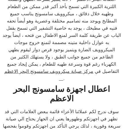
اللترية الكبيرة التي تسمح بأخذ أكبر قدر ممكن من الطعام
وطهيه خلال دقائق ، ميكروويف سامسونج يناسب جميع
المطابخ ويوجد منه تصاميم مختلفة وعصرية وهو أيضاً تحفه
فنيه في مطبخك ، يوجد به خاصية التشفير التي تسمح بقفل
الباب عن طريقة كلمة السر لمنع الاطفال من فتحه ، ايضاً يوجد
به عوازل داخلية متينه مصممة لتمنع خروج موجات
الميكروويف الضارة ويتميز بوجود قرص دوار ليقوم بطهي
الطاعم من جميع جوانب الطبق ، ولا يستهلك الكثير من
الكهرباء رغم قوة وسرعة طهيه للطعام ، يمكن إيجاد جميع
التفاصيل في
مركز صيانة ميكروويف سامسونج البحر الاعظم
.
اعطال اجهزة سامسونج البحر
الاعظم
سوف ندرج لكم عملائنا الأعزاء قائمة ببعض العلامات التي قد
تظهر في اجهزتكم وظهورها يعني ان الجهاز يحتاج الي صيانة
سريعة وفورية ، لذلك يرجي التأكد من اجهزتكم وقوموا بفحصها