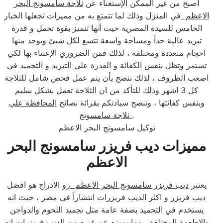
اصبح من غير الممكن الإستغناء عن
ثلاجة سامسونج البحر
الاعظم
في المنزل وذلك لما تتمتع به من مميزات تجعلها الخيار
الخامس للسيدة المصرية حيث أنها تتميز بقوة تحمل و قدرة
تبريد عالية جداً ومساحة واسعة تتسع لكل شيئ ويوجد منها
احجام متعددة ومختلفة ، لذلك فمن الضروري الإعتناء بها لكي
تستمر وتظل بنفس الكفائة و القدرة علي التبريد و التجميد في
اصعب الظروف ، لذلك ننصح بأن يتم عمل فحص شامل للثلاجة
كل 3 اشهر وذلك للتأكد من ان الثلاجة تعمل بشكل سليم
وبنفس كفائتها ، وننصح سيادتكم بقرائة نصائح
المحافظة علي
.
ثلاجة سامسونج
توكيل سامسونج البحر الاعظم
مميزات ديب فريزر سامسونج البحر
الاعظم
يعتبر
ديب فريزر سامسونج البحر الاعظم
زو الادراج هو افضل
ديب فريزر و اكثر الديب فريزرات انتشاراً في مصر ، حيث انه
يستخدم في التجميد بصفة عامة مثل تجميد اللحوم والدواجن
والاطعمة المختلفة ، وما يميزه عن غيره من الديب فريزرات انه