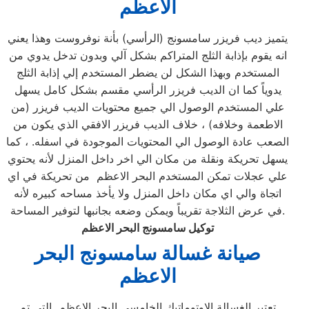
الاعظم
يتميز ديب فريزر سامسونج (الرأسي) بأنة نوفروست وهذا يعني
انه يقوم بإذابة الثلج المتراكم بشكل آلي وبدون تدخل يدوي من
المستخدم وبهذا الشكل لن يضطر المستخدم إلي إذابة الثلج
يدوياً كما ان الديب فريزر الرأسي مقسم بشكل كامل يسهل
علي المستخدم الوصول الي جميع محتويات الديب فريزر (من
الاطعمة وخلافه) ، خلاف الديب فريزر الافقي الذي يكون من
الصعب عادة الوصول الي المحتويات الموجودة في اسفله. ، كما
يسهل تحريكة ونقلة من مكان الي اخر داخل المنزل لأنه يحتوي
علي عجلات تمكن المستخدم البحر الاعظم من تحريكة في اي
اتجاة والي اي مكان داخل المنزل ولا يأخذ مساحه كبيره لأنه
في عرض الثلاجة تقريباً ويمكن وضعه بجانبها لتوفير المساحة.
توكيل سامسونج البحر الاعظم
صيانة غسالة سامسونج البحر
الاعظم
تعتبر الغسالة الاوتوماتيك الخامسي البحر الاعظم التي تم